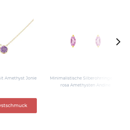
mit Amethyst Jonie
Minimalistische Silberohrringe mit
rosa Amethysten Andine
ystschmuck