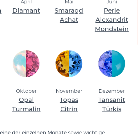
April
Mai
Juni
n
Diamant
Smaragd
Perle
Achat
Alexandrit
Mondstein
Oktober
November
Dezember
Opal
Topas
Tansanit
Turmalin
Citrin
Türkis
steine der einzelnen Monate
sowie wichtige