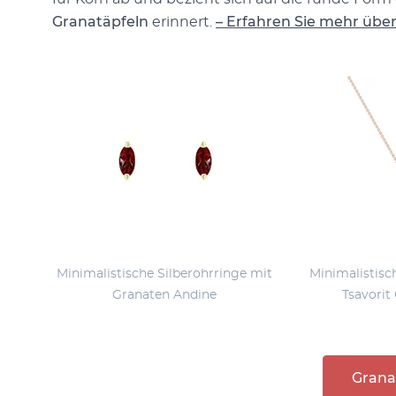
Granatäpfeln
erinnert.
– Erfahren Sie mehr übe
Minimalistische Silberohrringe mit
Minimalistisc
Granaten Andine
Tsavorit
Gran