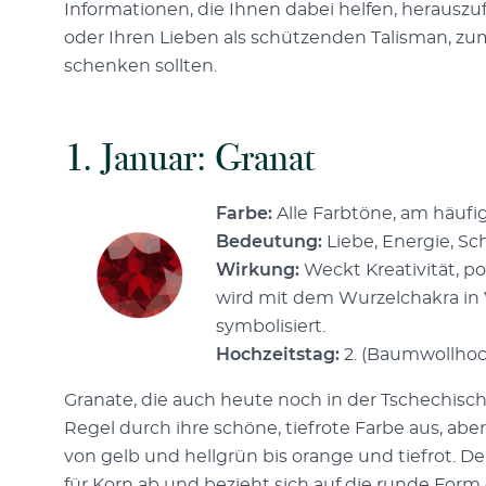
Informationen, die Ihnen dabei helfen, herauszu
oder Ihren Lieben als schützenden Talisman, z
schenken sollten.
1. Januar: Granat
Farbe:
Alle Farbtöne, am häufig
Bedeutung:
Liebe, Energie, Sc
Wirkung:
Weckt Kreativität, po
wird mit dem Wurzelchakra in 
symbolisiert.
Hochzeitstag:
2. (Baumwollhochz
Granate, die auch heute noch in der Tschechisch
Regel durch ihre schöne, tiefrote Farbe aus, abe
von gelb und hellgrün bis orange und tiefrot. D
für Korn ab und bezieht sich auf die runde Form 