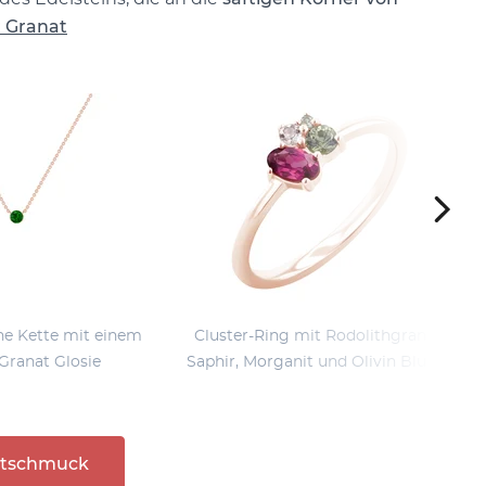
r Granat
he Kette mit einem
Cluster-Ring mit Rodolithgranat,
 Granat Glosie
Saphir, Morganit und Olivin Bluma
atschmuck