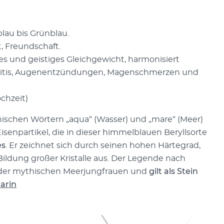
lblau bis Grünblau.
t, Freundschaft.
es und geistiges Gleichgewicht, harmonisiert
hritis, Augenentzündungen, Magenschmerzen und
chzeit)
nischen Wörtern „aqua“ (Wasser) und „mare“ (Meer)
senpartikel, die in dieser himmelblauen Beryllsorte
es
. Er zeichnet sich durch seinen hohen Härtegrad,
Bildung großer Kristalle aus. Der Legende nach
der mythischen Meerjungfrauen und
gilt als Stein
arin