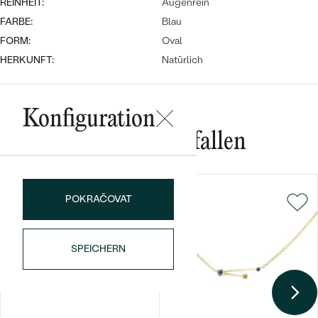
REINHEIT:
Augenrein
FARBE:
Blau
FORM:
Oval
HERKUNFT:
Natürlich
Konfiguration
Bestseller
Das könnte Ihnen gefallen
POKRAČOVAT
ANSEHEN
SPEICHERN