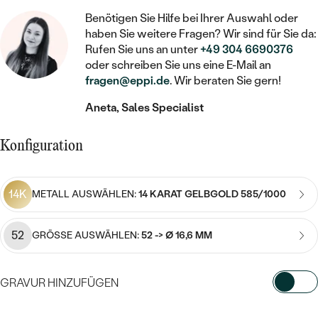
STATEMENT
MIT FÜLLUNG
KINDER
LAB GROWN DIAMANTEN ZUM
Benötigen Sie Hilfe bei Ihrer Auswahl oder
MEDAILLON
SCHMUCK FÜR KINDER
SIEGELRINGE
haben Sie weitere Fragen? Wir sind für Sie da:
EINFASSEN
IM SET
PIERCINGS
Rufen Sie uns an unter
+49 304 6690376
KETTEN
BROSCHEN
oder schreiben Sie uns eine E-Mail an
PERSONALISIERT
FARBIGE DIAMANTEN ZUM EINFASSEN
fragen@eppi.de
. Wir beraten Sie gern!
NACH PREIS
HERZKETTEN
SCHMUCKZUBEHÖR
NACH STEIN
Aneta, Sales Specialist
GÜNSTIG
NACH EDELSTEIN
NACH EDELSTEIN
MIT DIAMANT
MIT TIEREN
NACH MATERIAL
MIT DIAMANT
Konfiguration
MIT DIAMANT
LUXURIÖSE
MIT EDELSTEIN
GOLD
NACH EDELSTEIN
MIT EDELSTEIN
MIT LAB GROWN DIAMANT
PERLENOHRRINGE
14K
METALL AUSWÄHLEN:
14 KARAT GELBGOLD 585/1000
MIT DIAMANT
SILBER
PERLENRINGE
MIT MOISSANIT
MIT EDELSTEIN
PLATIN
NACH PREIS
52
GRÖSSE AUSWÄHLEN:
52 -> Ø 16,6 MM
MIT FARBIGEN DIAMANTEN
NACH PREIS
PREISWERTE
PERLENKETTEN
NACH STEIN
MIT SCHWARZEN DIAMANTEN
GRAVUR HINZUFÜGEN
PREISWERTE
LUXURIÖSE
DIAMANTSCHMUCK
WÄHLEN SIE SCHRIFTART AUS
NACH PREIS