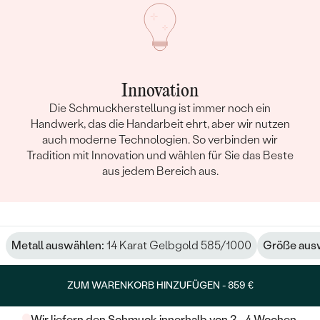
Innovation
Die Schmuckherstellung ist immer noch ein
Handwerk, das die Handarbeit ehrt, aber wir nutzen
auch moderne Technologien. So verbinden wir
Tradition mit Innovation und wählen für Sie das Beste
aus jedem Bereich aus.
Metall auswählen:
14 Karat Gelbgold 585/1000
Größe aus
ZUM WARENKORB HINZUFÜGEN -
859 €
Wir liefern den Schmuck innerhalb von 3 - 4 Wochen.