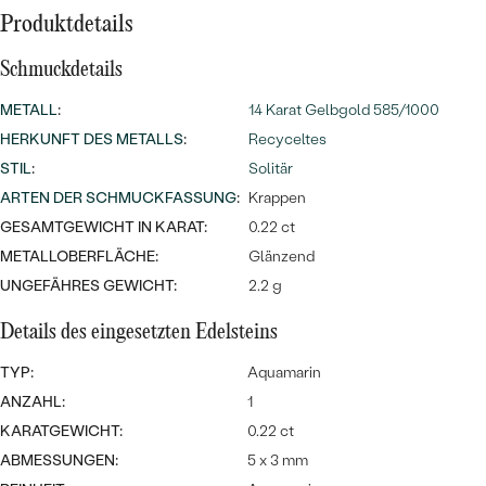
Meistverkaufte
NACH DER FARBE
Produktdetails
Meistverkaufte
Ohrrinnge
NACH DER FORM
Schmuckdetails
Ringe
METALL
:
14 Karat Gelbgold 585/1000
MASSGEFERTIGTER
Personalisierte
HERKUNFT DES METALLS
:
Recyceltes
ANSEHEN
DIAMANTEN
STIL
:
Solitär
Halsketten
ARTEN DER SCHMUCKFASSUNG
:
Krappen
ANSEHEN
GESAMTGEWICHT IN KARAT:
0.22 ct
METALLOBERFLÄCHE:
Glänzend
ANSEHEN
UNGEFÄHRES GEWICHT:
2.2 g
Wave Kollektion
Details des eingesetzten Edelsteins
TYP:
Aquamarin
ANZAHL:
1
ANSEHEN
KARATGEWICHT:
0.22 ct
ABMESSUNGEN:
5 x 3 mm