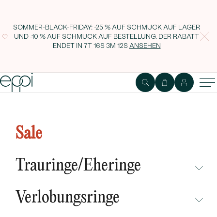
SOMMER-BLACK-FRIDAY: -25 % AUF SCHMUCK AUF LAGER
UND -10 % AUF SCHMUCK AUF BESTELLUNG. DER RABATT
ENDET IN
7T 16S 3M 11S
ANSEHEN
Ring mit einem ovalen
Aquamarin Emeli
Sale
Trauringe/Eheringe
NICHT ÜBERSEHEN
Verlobungsringe
NEUHEITEN
NICHT ÜBERSEHEN