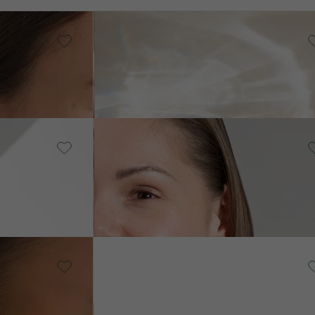
Silber, Ohne Stein
Rhodri
ER
AUF LAGER
€ 69
Vergoldetes
Silber - gelb,
Ohne Stein
AUF
Der Kleine Prinz
AGER
LAGER
€ 99
14 Karat
Weißgold,
Ohne Stein
ERKAUF
Izis
F LAGER
AUF LAGER
€ 99