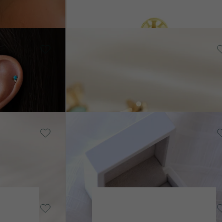
Silber, Smaragd
Andine
AUF LAGER
€ 79
AUF LAGER
Silber, Diamant
Stella
AUF LAGER
€ 119
VERKAUF
AUF LAGER
Silber, Ohne Stein