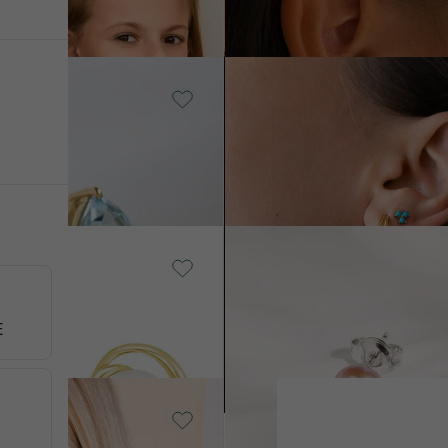
Vergoldetes Silber - gelb,
AUF LAGER
Türkis
Darta
€ 79
AUF LAGER
Silber, Perle
E
Bahia
€ 59
€ 53
Silber, Ohne Stein