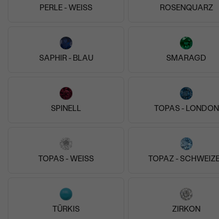
PERLE - WEISS
ROSENQUARZ
 Karat Gelbgold,
Vergoldetes Sil
ne Stein
gelb, Rosenqua
uri
Nellie
AUF LAGER
119
€ 79
SAPHIR - BLAU
SMARAGD
SPINELL
TOPAS - LONDON
TOPAS - WEISS
TOPAZ - SCHWEIZ
TÜRKIS
ZIRKON