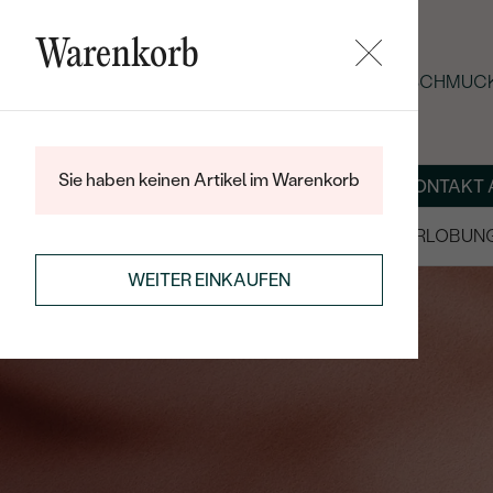
Warenkorb
SOMMER-BLACK-FRIDAY: -25 % AUF SCHMUCK
Sie haben keinen Artikel im Warenkorb
ÜBER UNS
MAGAZIN
SCHMUCK NACH MASS
KONTAKT 
SALE
TRAURINGE/EHERINGE
VERLOBUN
WEITER EINKAUFEN