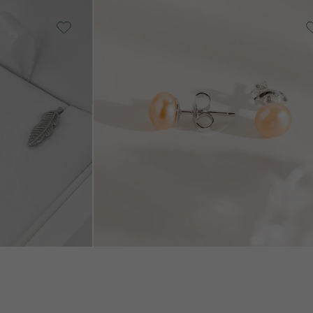
Silber, Perle
VERKAUF
VERKAU
Bahia
AUF LAGER
AUF LAGE
€ 59
€ 38