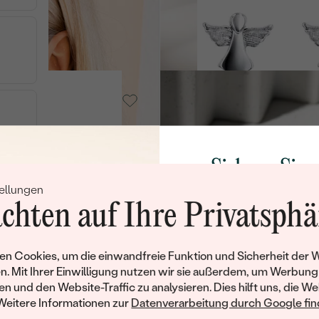
Cael
AUF LAGER
AUF 
€ 59
Silber, Opal
Andine
AUF LAG
€ 79
Sichern Sie 
AUF LAGER
ellungen
Rabatt auf Ih
Vergoldetes
chten auf Ihre Privatsphä
Silber - gelb,
Schmucks
Mondstein
Nacho
Werden Sie Teil unse
AUF L
n Cookies, um die einwandfreie Funktion und Sicherheit der 
€ 119
und entdecken Sie die W
n. Mit Ihrer Einwilligung nutzen wir sie außerdem, um Werbung
gefertigten Schmucks
en und den Website-Traffic zu analysieren. Dies hilft uns, die We
AUF LAGER
Willkommensgeschen
Weitere Informationen zur
Datenverarbeitung durch Google find
Ihnen umgehend einen 