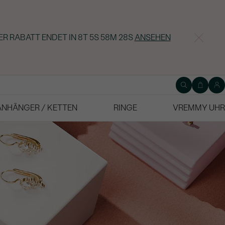
ER RABATT ENDET IN
8T 5S 58M 27S
ANSEHEN
ANHÄNGER / KETTEN
RINGE
VREMMY UHR