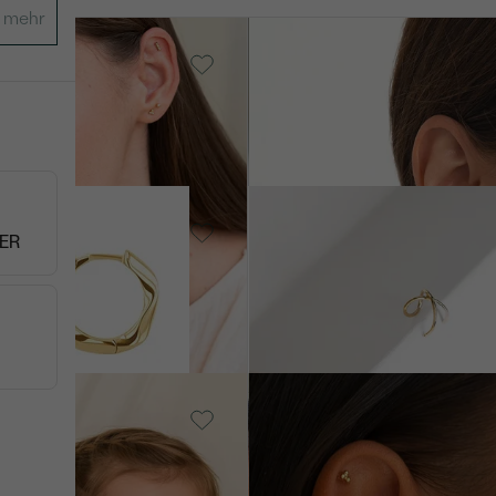
ber -
in
Silber, Citrin
VERKAUF
Andine
AUF LAGER
AUF LAG
€ 59
Ohne
14 Karat Weißgold,
ER
Ohne Stein
Traci
AUF LAGER
AUF L
€ 129
Vergoldetes Silber -
gelb, Ohne Stein
V
Fern
AUF LAGER
AU
€ 59
€ 54