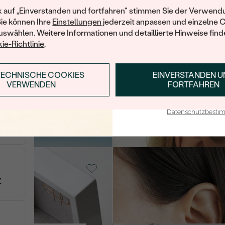
Ihren ersten Ein
k auf „Einverstanden und fortfahren" stimmen Sie der Verwendu
VERKAUF
Sie können Ihre
Einstellungen
jederzeit anpassen und einzelne 
swählen. Weitere Informationen und detaillierte Hinweise finde
AUF LAGER
Silber, Perle
ie-Richtlinie
.
Lyam
€ 49
TECHNISCHE COOKIES
EINVERSTANDEN 
ANMELDEN & RABAT
VERWENDEN
FORTFAHREN
rin
E-Mail-Adresse je bei uns i
AUF LAGER
Silber, Perle
Datenschutzbest
Scarlet
L
€ 119
VERKAUF
Z
AUF LAGER
Silber, Perle
Sophia
€ 109