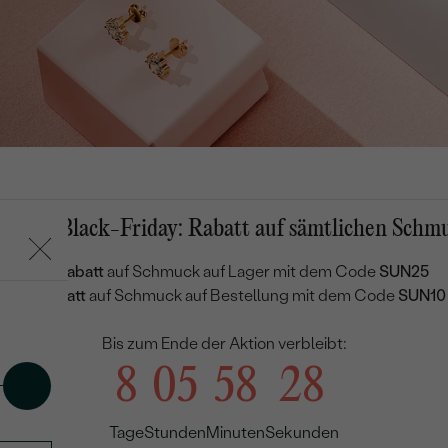
e
mmer-Black-Friday: Rabatt auf sämtlichen Schm
25 % Rabatt
auf Schmuck auf Lager mit dem Code
SUN25
10 % Rabatt
auf Schmuck auf Bestellung mit dem Code
SUN10
Bis zum Ende der Aktion verbleibt:
8
05
58
27
Tage
Stunden
Minuten
Sekunden