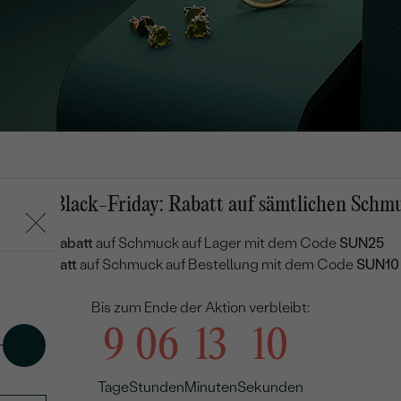
mmer-Black-Friday: Rabatt auf sämtlichen Schm
25 % Rabatt
auf Schmuck auf Lager mit dem Code
SUN25
10 % Rabatt
auf Schmuck auf Bestellung mit dem Code
SUN10
Bis zum Ende der Aktion verbleibt:
9
06
13
09
Tage
Stunden
Minuten
Sekunden