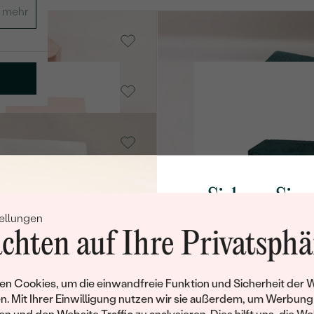
Lisbet
AUF LAGER
€ 25
Embla
AUF LAGER
€ 9
Miryam
AUF LAGER
€ 25
Stegall
Sichern Sie 
AUF LAGER
€ 49
ellungen
Rabatt auf Ih
Conn
chten auf Ihre Privatsphä
AUF LAGER
Schmucks
€ 59
18 Karat Roségold
Werden Sie Teil unse
n Cookies, um die einwandfreie Funktion und Sicherheit der 
und entdecken Sie die W
Lora
n. Mit Ihrer Einwilligung nutzen wir sie außerdem, um Werbung
AUF LAGER
gefertigten Schmucks
€ 74