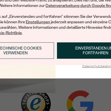
en und den Website-Traffic zu analysieren. Dies hilft uns, die We
Willkommensgeschen
Weitere Informationen zur
Datenverarbeitung durch Google find
Ihnen umgehend einen 
Ihren ersten Ein
k auf „Einverstanden und fortfahren" stimmen Sie der Verwendu
old
14 Karat Weißgold
Sie können Ihre
Einstellungen
jederzeit anpassen und einzelne 
swählen. Weitere Informationen und detaillierte Hinweise finde
Lora
AUF LAGER
ie-Richtlinie
.
€ 55
TECHNISCHE COOKIES
EINVERSTANDEN 
ANMELDEN & RABAT
VERWENDEN
FORTFAHREN
E-Mail-Adresse je bei uns i
Datenschutzbest
Sie haben alle Artikel in der Kategorie gesehen.