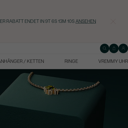
ER RABATT ENDET IN
9T 6S 13M 9S
ANSEHEN
ANHÄNGER / KETTEN
RINGE
VREMMY UHR