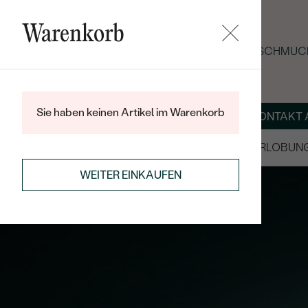
Warenkorb
SOMMER-BLACK-FRIDAY: -25 % AUF SCHMUCK
Sie haben keinen Artikel im Warenkorb
ÜBER UNS
MAGAZIN
SCHMUCK NACH MASS
KONTAKT 
SALE
TRAURINGE/EHERINGE
VERLOBUN
WEITER EINKAUFEN