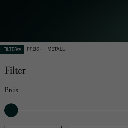
PREIS
METALL
FILTER
Schmuckset
So
Filter
aus Gold
aus Silber
Preis