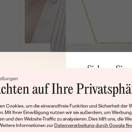
14 Karat
Weißgold
Bar
VERKA
n
€ 808
€ 784
VERKAUF
Vergoldetes Silber -
gelb, Türkis
V
Sichern Sie 
Jakai
AU
€ 158
€ 148
VERKAUF
ellungen
Rabatt auf Ih
ÜN
chten auf Ihre Privatsphä
AUF LAGER
Schmucks
14 Karat
Werden Sie Teil unse
n Cookies, um die einwandfreie Funktion und Sicherheit der 
old,
Weißgold, Perle
und entdecken Sie die W
n. Mit Ihrer Einwilligung nutzen wir sie außerdem, um Werbung
VERKAUF
Dudey
gefertigten Schmucks
en und den Website-Traffic zu analysieren. Dies hilft uns, die We
€ 1 918
Willkommensgeschen
AUF LAGER
VERKA
Weitere Informationen zur
Datenverarbeitung durch Google find
von € 1 737
Ihnen umgehend einen 