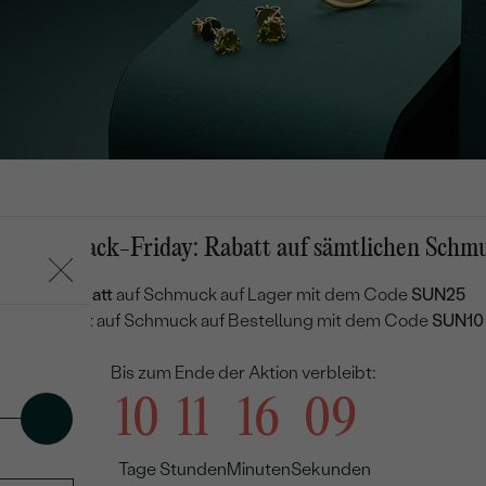
mmer-Black-Friday: Rabatt auf sämtlichen Schm
25 % Rabatt
auf Schmuck auf Lager mit dem Code
SUN25
10 % Rabatt
auf Schmuck auf Bestellung mit dem Code
SUN10
Bis zum Ende der Aktion verbleibt:
10
11
16
07
Tage
Stunden
Minuten
Sekunden