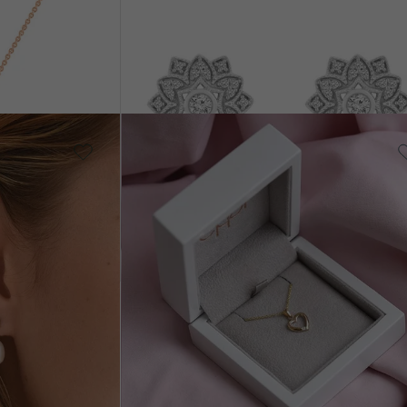
Sharla
€ 3 627
KAUF
VERKAUF
von € 3 446
14 Karat Gelbgold,
Diamant
VERKAUF
Monroe
AUF LAGER
€ 708
€ 648
VERKAUF
AUF LAGER