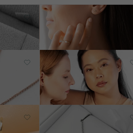
Silber, Perle
KAUF
VERKAUF
Landia
AGER
AUF LAGER
€ 168
€ 158
Vergoldetes Silber - gelb
UF
Elly
ER
von € 268
14 Karat
Weißgold,
Diamant
Alister