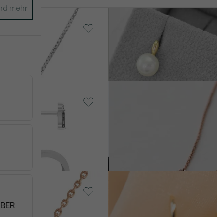
14 Karat Gelbgold,
Perle
VER
Viliares
AUF L
€ 448
€ 408
VERKAUF
AUF LAGER
Vergoldetes
Silber - rosa,
Diamant
VERKA
Lesley
VERKAUF
AUF LAG
€ 398
€ 368
14 Karat
Gelbgold, Rubin
ir
LBER
Roshni