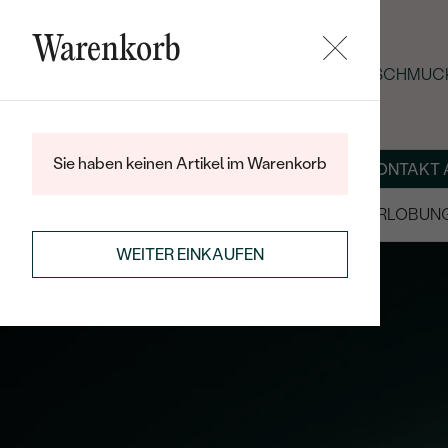
Warenkorb
SOMMER-BLACK-FRIDAY: -25 % AUF SCHMUCK
Sie haben keinen Artikel im Warenkorb
ÜBER UNS
MAGAZIN
SCHMUCK NACH MASS
KONTAKT 
SALE
TRAURINGE/EHERINGE
VERLOBUN
WEITER EINKAUFEN