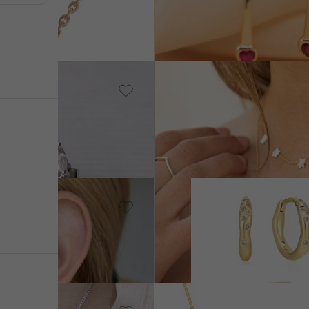
€ 3 177
VERKAUF
VERKA
0
von € 2 937
Vergoldetes
Silber - gelb,
Ohne Stein
VERKAUF
A
Der kleine Prinz
AUF LAGER
LAG
€ 357
Vergoldetes Silber -
gelb, Diamant
V
Laurence
AU
n
€ 168
€ 158
VERKAUF