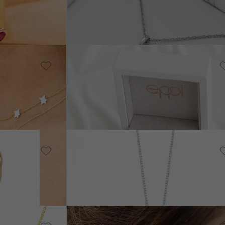
€ 1 088
UF
VERKAUF
von € 1 038
Vergoldetes
Silber - rosa,
Mondstein
VERKAUF
UF
Hideki
ER
AUF LAGER
€ 178
€ 168
ERKAUF
F LAGER
Silber, Bernstein
Ginger
VERKAU
€ 508
€ 478
14 Karat
Weißgold,