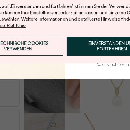
Ihren ersten Ein
k auf „Einverstanden und fortfahren" stimmen Sie der Verwendu
Sie können Ihre
Einstellungen
jederzeit anpassen und einzelne 
swählen. Weitere Informationen und detaillierte Hinweise finde
14 Karat
Roségold,
ie-Richtlinie
.
Diamant
Leony
SICH
TECHNISCHE COOKIES
EINVERSTANDEN 
€ 2 448
ANMELDEN & RABAT
VERKAUF
VERKA
von € 2 326
VERWENDEN
FORTFAHREN
E-Mail-Adresse je bei uns i
Datenschutzbest
Vergoldetes Silber -
gelb, Perle
V
Glaume
AU
€ 478
€ 438
VERKAUF
AUF LAGER
14 Karat Roségold,