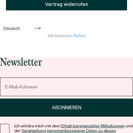
Meistverkaufte
NACH DER FARBE
Meistverkaufte
Ohrrinnge
NACH DER FORM
Ringe
Personalisierte
MASSGEFERTIGTER
Wir benutzen
Retino
ANSEHEN
DIAMANTEN
Halsketten
ANSEHEN
Newsletter
ANSEHEN
Wave Kollektion
ABONNIEREN
ANSEHEN
Ich erkläre mich mit dem
Erhalt kommerzieller Mitteilungen
und
der
Verarbeitung personenbezogener Daten zu diesen