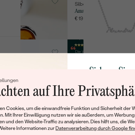
Silber, Ohne Stein
Amael
n
€ 199
AUF LAGER
ber - gelb,
z
Sichern Sie 
ellungen
Rabatt auf Ih
chten auf Ihre Privatsphä
Schmucks
Werden Sie Teil unse
n Cookies, um die einwandfreie Funktion und Sicherheit der 
ein
Silber, Ohne Stein
NT
und entdecken Sie die W
n. Mit Ihrer Einwilligung nutzen wir sie außerdem, um Werbung
Jeana
gefertigten Schmucks
en und den Website-Traffic zu analysieren. Dies hilft uns, die We
AUF LAGER
€ 59
Willkommensgeschen
Weitere Informationen zur
Datenverarbeitung durch Google find
Ihnen umgehend einen 