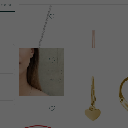
old, Mehrere
14 Karat Weißgold, Diamant
Belle
€ 639
14 Karat Gelbgold,
Ohne Stein
Angie
AUF LAGER
AUF L
€ 209
ein
z