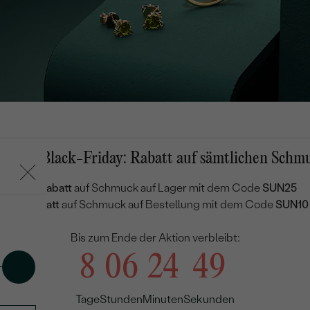
mmer-Black-Friday: Rabatt auf sämtlichen Schm
25 % Rabatt
auf Schmuck auf Lager mit dem Code
SUN25
10 % Rabatt
auf Schmuck auf Bestellung mit dem Code
SUN10
Bis zum Ende der Aktion verbleibt:
8
06
24
48
Tage
Stunden
Minuten
Sekunden