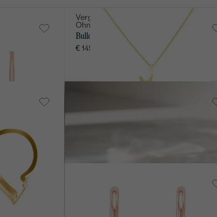
Vergoldetes Silber - gelb,
Ohne Stein
Bulldog
€ 149
Silber, Ohne Stein
Owl
AGER
AUF LAGER
€ 89
14 Karat
Weißgold, Lab
Grown
Diamant
VERKAUF
Jasmine