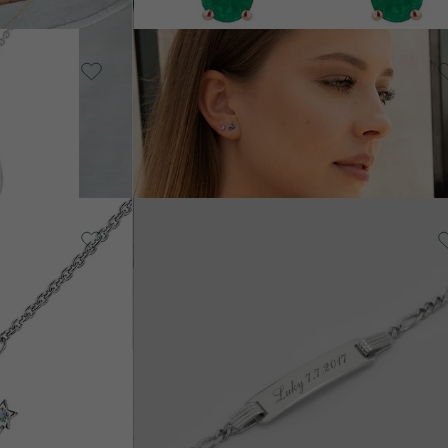
14 Karat Roségold, Ohne
Stein
UF
Der Kleine Prinz
ER
von € 609
Silber, Ohne Stein
Casay
von € 146