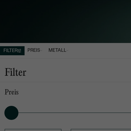
PREIS
METALL
FILTER
SCHMUCK
So
Kinderschmuck
Filter
Preis