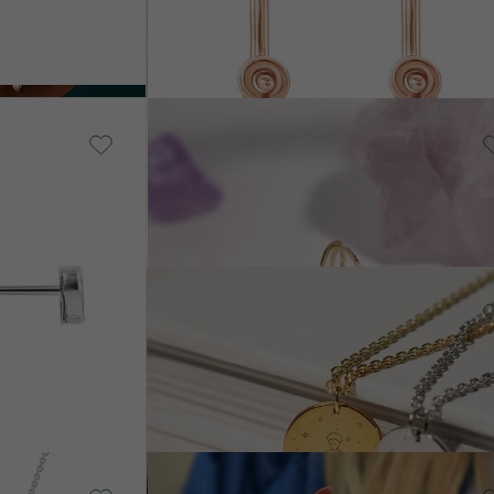
€ 509
AUF LAGER
von € 469
AGER
14 Karat Gelbgold
Celia
AUF LAGE
€ 179
Vergoldetes
Silber - rosa,
Ohne Stein
AUF
Der Kleine Prinz
LAGER
€ 119
14 Karat Gelbgold, Ohne