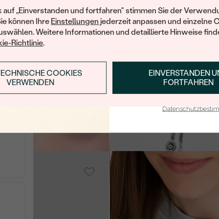
Ihren ersten Ein
k auf „Einverstanden und fortfahren" stimmen Sie der Verwendu
ein
Sie können Ihre
Einstellungen
jederzeit anpassen und einzelne 
swählen. Weitere Informationen und detaillierte Hinweise finde
AUF LAGER
Silber, Bernstein
ie-Richtlinie
.
Meow
€ 209
TECHNISCHE COOKIES
EINVERSTANDEN 
ANMELDEN & RABAT
VERWENDEN
FORTFAHREN
14 Karat Weißgold, Ohne
Stein
E-Mail-Adresse je bei uns i
Cinderella
Datenschutzbest
old
€ 459
AUF LAGER
14 Karat Gelbgold,
Ohne Stein
Uriel
AUF L
n
€ 179