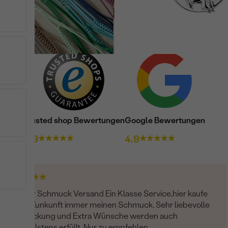
WEITERE PRODUKTE (46)
Trusted shop Bewertungen
Google Bewertungen
4.9
4.9
Bester Schmuck Versand Ein Klasse Service,hier kaufe
ich in Zunkunft immer meinen Schmuck. Sehr liebevolle
Verpackung und Extra Wünsche werden auch
schnellstens erfüllt. Nur zu empfehlen