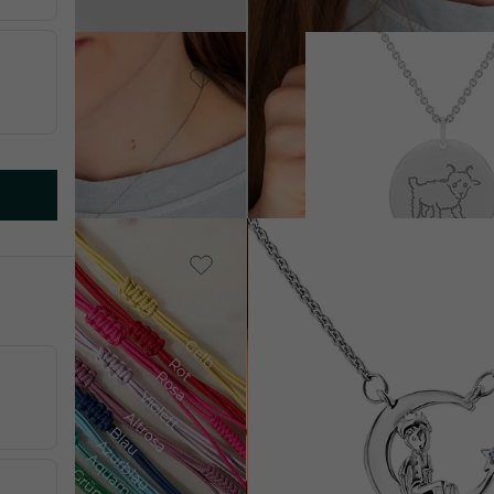
AUF LAGER
Silber, Ohne
Stein
ein
VERKA
Der Kleine
Prinz
AUF LAGER
AUF LAG
€ 108
€ 99
14 Karat Gelbgold, Mehrere
ber - rosa
Arten
Der kleine Prinz
von € 1 069
Sie haben 48 von 94 Artikeln gesehen