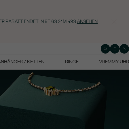
ER RABATT ENDET IN
8T 6S 24M 48S
ANSEHEN
ANHÄNGER / KETTEN
RINGE
VREMMY UHR