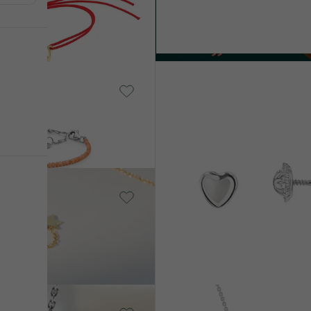
14 Karat Gelbgold,
Perlmutt
Moana
AUF L
€ 159
VERKAUF
AUF LAGER
AUF
z
LAGER