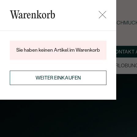
Warenkorb
SOMMER-BLACK-FRIDAY: -25 % AUF SCHMUCK
Sie haben keinen Artikel im Warenkorb
ÜBER UNS
MAGAZIN
SCHMUCK NACH MASS
KONTAKT 
SALE
TRAURINGE/EHERINGE
VERLOBUN
WEITER EINKAUFEN