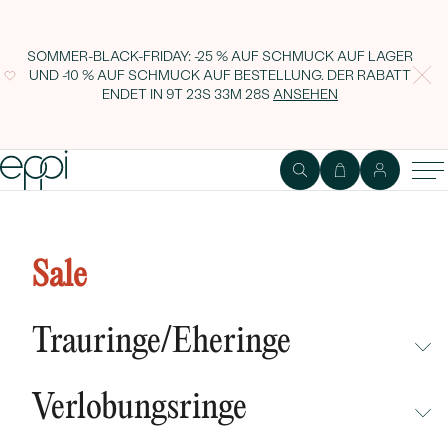
SOMMER-BLACK-FRIDAY: -25 % AUF SCHMUCK AUF LAGER
UND -10 % AUF SCHMUCK AUF BESTELLUNG. DER RABATT
ENDET IN
9T 23S 33M 27S
ANSEHEN
Sale
Trauringe/Eheringe
NICHT ÜBERSEHEN
Verlobungsringe
NEUHEITEN
NICHT ÜBERSEHEN