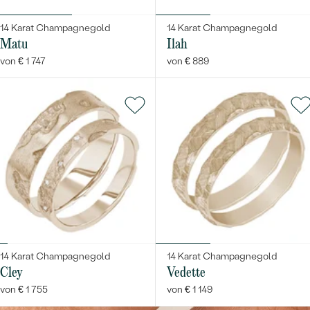
LUXURIÖSE
MIT EDELSTEIN
PREISWERTE
EDELSTEINSCHMUCK
14 Karat Champagnegold
14 Karat Champagnegold
Meistverkaufte
Matu
Ilah
LUXURIÖSE
SCHMUCK MIT LAB GROWN DIAMANTEN
NACH MATERIAL
von € 1 747
von € 889
Eheringe
GOLD
PERLENSCHMUCK
PLATIN
NACH STYL
ANSCHAUEN
SILBER
PERSONALISIERT
SYMBOLISCH
MINIMALISTISCH
14 Karat Champagnegold
14 Karat Champagnegold
NACH ANLASS
Cley
Vedette
von € 1 755
von € 1 149
NACH DER FARBE