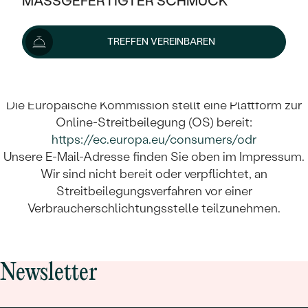
MASSGEFERTIGTER SCHMUCK
SILBER
MIT MEHREREN DIAMANTEN
NACH STYL
GOLD
AUSVERKAUF
AUSVERKAUF
Streitschlichtung
TREFFEN VEREINBAREN
PLATIN
KLASSISCH
HALO
SILBER
WENN SCHMUCK HILFT
NACH MATERIAL
MINIMALISTISCHE
DREI STEINE
PLATIN
NACH STYL
GOLD
NACH TYP
Die Europäische Kommission stellt eine Plattform zur
MEMOIRE
OHRSTECKER
VINTAGE
Online-Streitbeilegung (OS) bereit:
OHRRINGE
SILBER
NACH STYL
https://ec.europa.eu/consumers/odr
V-FORM
CREOLEN
IM SET
Unsere E-Mail-Adresse finden Sie oben im Impressum.
SOLITÄR
RINGE
PLATIN
Wir sind nicht bereit oder verpflichtet, an
VINTAGE
MINIMALISTISCHE
AUSSERGEWÖHNLICH
Streitbeilegungsverfahren vor einer
ZUR GEBURT EINES KINDES
ANHÄNGER / KETTEN
Verbraucherschlichtungsstelle teilzunehmen.
AUSSERGEWÖHNLICHE
NACH STYL
OHRHÄNGER
PERSONALISIERT
ARMBÄNDER
GESTALTE EINEN RING
MEMOIRE
GEHÄMMERTE
SOLITÄR
WÄHLE EINEN RING
MIT STERNZEICHEN
SCHMUCKSET
Newsletter
MINIMALISTISCHE
VON HAND GRAVIERTE
HERZ
DIAMANTEN ZUM EINFASSEN
MINIMALISTISCH
HERRENSCHMUCK