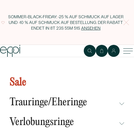
SOMMER-BLACK-FRIDAY: -25 % AUF SCHMUCK AUF LAGER
UND -10 % AUF SCHMUCK AUF BESTELLUNG. DER RABATT
ENDET IN
8T 23S 55M 51S
ANSEHEN
Impressum
Sale
Trauringe/Eheringe
Angaben gemäß § 5 TMG:
NICHT ÜBERSEHEN
Eppi GmbH,
Verlobungsringe
Mühlenstraße 8a
NEUHEITEN
14167 Berlin
NICHT ÜBERSEHEN