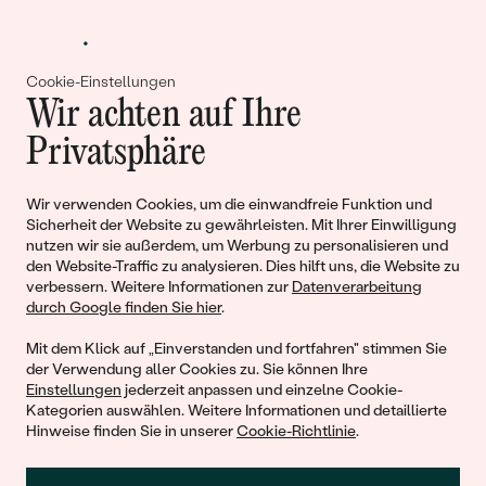
Meistverkaufte
NACH DER FARBE
Meistverkaufte
Ohrrinnge
NACH DER FORM
Cookie-Einstellungen
Ringe
Wir achten auf Ihre
Personalisierte
MASSGEFERTIGTER
Gemeinsam erschaffen wir
Privatsphäre
ANSEHEN
DIAMANTEN
Halsketten
Geschichten von Schönheit und
ANSEHEN
Wir verwenden Cookies, um die einwandfreie Funktion und
Liebe
Sicherheit der Website zu gewährleisten. Mit Ihrer Einwilligung
nutzen wir sie außerdem, um Werbung zu personalisieren und
den Website-Traffic zu analysieren. Dies hilft uns, die Website zu
ANSEHEN
Begleiten Sie uns!
verbessern. Weitere Informationen zur
Datenverarbeitung
Wave Kollektion
durch Google finden Sie hier
.
Mit dem Klick auf „Einverstanden und fortfahren" stimmen Sie
der Verwendung aller Cookies zu. Sie können Ihre
Einstellungen
jederzeit anpassen und einzelne Cookie-
ANSEHEN
Kategorien auswählen. Weitere Informationen und detaillierte
Hinweise finden Sie in unserer
Cookie-Richtlinie
.