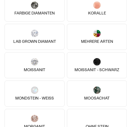
FARBIGE DIAMANTEN
KORALLE
LAB GROWN DIAMANT
MEHRERE ARTEN
Vergoldetes Silber - rosa,
Silber, Lab Grown Diamant
Diamant
Bestseller
Eisa
Lesley
€ 189
€ 398
€ 368
AUF LAGER
VERKAUF
AUF LAGER
MOISSANIT
MOISSANIT - SCHWARZ
ANSEHEN
MONDSTEIN - WEISS
MOOSACHAT
MORGANIT
OHNE STEIN