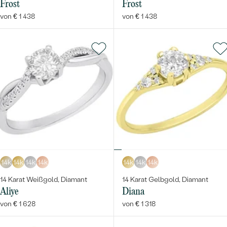
Frost
Frost
von € 1 438
von € 1 438
14k
14k
14k
14k
14k
14k
14k
14 Karat Weißgold, Diamant
14 Karat Gelbgold, Diamant
Aliye
Diana
von € 1 628
von € 1 318