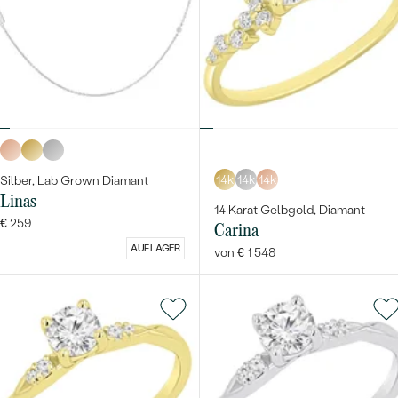
14k
14k
14k
Silber, Lab Grown Diamant
Linas
14 Karat Gelbgold, Diamant
€ 259
Carina
AUF LAGER
von € 1 548