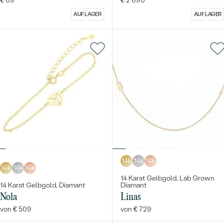
€ 69
€ 2 690
AUF LAGER
AUF LAGER
14k
14k
14k
14k
14k
14k
14 Karat Gelbgold, Lab Grown
14 Karat Gelbgold, Diamant
Diamant
Nola
Linas
von € 509
von € 729