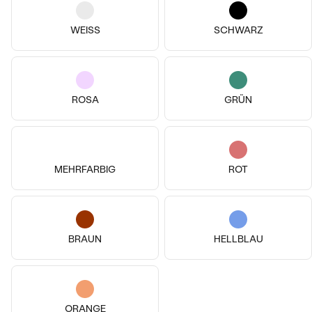
14k
14k
14k
Vergoldetes Silber - gelb,
Moosachat
WEISS
SCHWARZ
14 Karat Gelbgold, Lab Grown
Samuela
Diamant
€ 139
Joanna
AUF LAGER
von € 1 039
ROSA
GRÜN
MEHRFARBIG
ROT
BRAUN
HELLBLAU
14k
14 Karat Gelbgold, Diamant
Silber, Zirkon
ORANGE