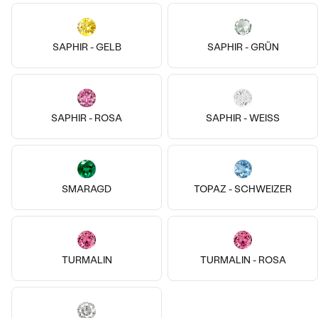
14k
SAPHIR - GELB
SAPHIR - GRÜN
14 Karat Weißgold, Lab Grown
Diamant
Medrie
Silber, Lab Grown Diamant
€ 1 979
Anaya
SAPHIR - ROSA
SAPHIR - WEISS
AUF LAGER
€ 339
SMARAGD
TOPAZ - SCHWEIZER
TURMALIN
TURMALIN - ROSA