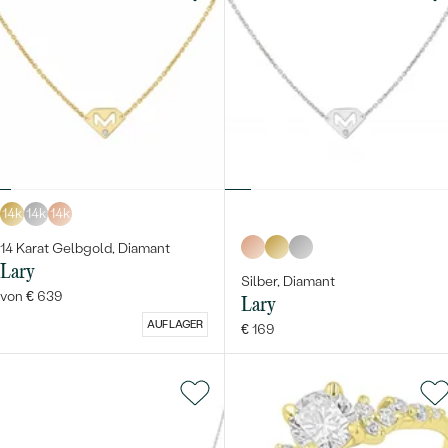
14k
14k
14k
14 Karat Gelbgold, Diamant
Lary
Silber, Diamant
von € 639
Lary
AUF LAGER
€ 169