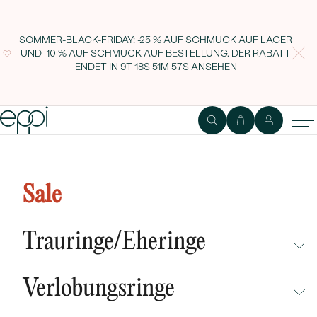
SOMMER-BLACK-FRIDAY: -25 % AUF SCHMUCK AUF LAGER
UND -10 % AUF SCHMUCK AUF BESTELLUNG. DER RABATT
ENDET IN
9T 18S 51M 56S
ANSEHEN
Sale
Trauringe/Eheringe
NICHT ÜBERSEHEN
Verlobungsringe
NEUHEITEN
NICHT ÜBERSEHEN