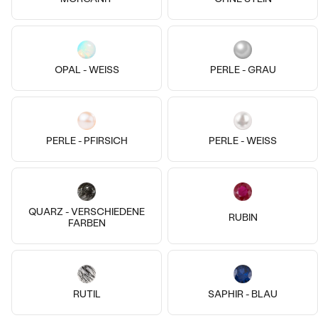
14k
OPAL - WEISS
PERLE - GRAU
14 Karat Weißgold, Lab Grown
Diamant
Silber, Mehrere Arten
Thalia
Meesy
€ 1 489
€ 299
PERLE - PFIRSICH
PERLE - WEISS
AUF LAGER
AUF LAGER
QUARZ - VERSCHIEDENE
RUBIN
FARBEN
RUTIL
SAPHIR - BLAU