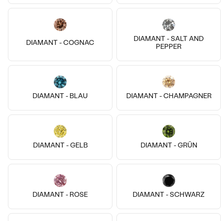
Meistverkaufte
NACH DER FORM
Meistverkaufte
Ohrrinnge
DIAMANT - SALT AND
MASSGEFERTIGTER
DIAMANT - COGNAC
Ringe
PEPPER
Personalisierte
DIAMANTEN
ANSEHEN
Halsketten
14k
14k
14k
DIAMANT - BLAU
DIAMANT - CHAMPAGNER
ANSEHEN
14 Karat Gelbgold, Lab Grown
Diamant
Silber
Isolde
Nikole
Wave Kollektion
von € 1 019
€ 179
ANSEHEN
DIAMANT - GELB
DIAMANT - GRÜN
ANSEHEN
DIAMANT - ROSE
DIAMANT - SCHWARZ