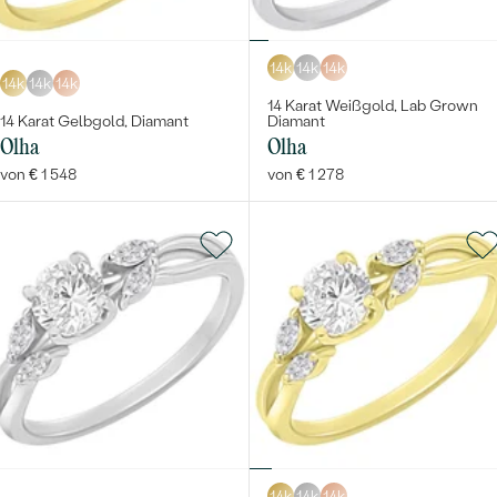
14k
14k
14k
14k
14k
14k
14 Karat Weißgold, Lab Grown
14 Karat Gelbgold, Diamant
Diamant
Olha
Olha
von € 1 548
von € 1 278
14k
14k
14k