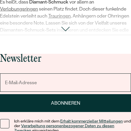
Es heißt, dass
Diamant-Schmuck
vor allem an
Verlobungsringen
seinen Platz findet. Doch dieser funkelnde
Edelstein verleiht auch
Trauringen
, Anhängern oder Ohrringen
eine besondere Note. Lassen Sie sich von der Vielfalt unseres
Diamanten-Schmuck-Sets
inspirieren und entdecken Sie edle
Designs für jeden Anlass. Ob klassische Brillanten oder
ausgefallener
schwarzer Diamant-Schmuck
– jedes
Schmuckstück
strahlt Eleganz und Beständigkeit aus.
Newsletter
Insbesondere
Diamant-Schmuck für Herren
erfreut sich
wachsender Beliebtheit und setzt stilvolle Akzente. Erleben
Sie die zeitlose Faszination von
Diamanten-Schmuck
und
investieren Sie in ein Stück Luxus, das niemals aus der Mode
kommt.
ABONNIEREN
Ich erkläre mich mit dem
Erhalt kommerzieller Mitteilungen
und
der
Verarbeitung personenbezogener Daten zu diesen
Zwecken
einverstanden.