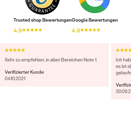
Trusted shop Bewertungen
Google Bewertungen
4.9
4.9
Sehr zu empfehlen, in allen Bereichen Note 1
Ich hab
es ist 
Verifizierter Kunde
gelaufe
04.10.2021
Verifiz
30.09.