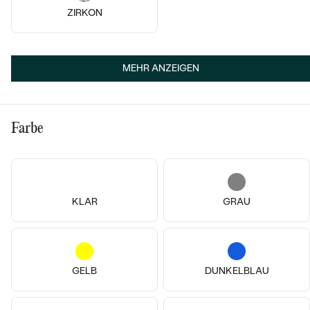
ZIRKON
14k
14k
14k
14k
14 Karat Weißgold, Diamant
Iravan
14 Karat Weißgold, Diamant
MEHR ANZEIGEN
€ 1 609
Joanna
AUF LAGER
von € 1 109
Farbe
KLAR
GRAU
GELB
DUNKELBLAU