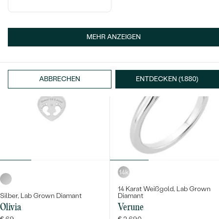
Nami
Der kleine Prinz
€ 1 639
€ 99
AUF LAGER
AUF LAGER
MEHR ANZEIGEN
ABBRECHEN
ENTDECKEN (1.880)
14k
14 Karat Weißgold, Lab Grown
Silber, Lab Grown Diamant
Diamant
Olivia
Verune