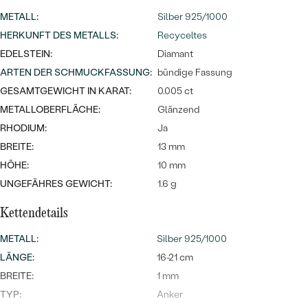
Meistverkaufte
NACH DER FARBE
METALL
:
Silber 925/1000
Meistverkaufte
Ohrrinnge
HERKUNFT DES METALLS
:
Recyceltes
NACH DER FORM
EDELSTEIN:
Diamant
Ringe
ARTEN DER SCHMUCKFASSUNG
:
bündige Fassung
MASSGEFERTIGTER
Personalisierte
GESAMTGEWICHT IN KARAT:
0.005 ct
ANSEHEN
DIAMANTEN
Halsketten
METALLOBERFLÄCHE:
Glänzend
ANSEHEN
RHODIUM:
Ja
BREITE:
13 mm
HÖHE:
10 mm
ANSEHEN
UNGEFÄHRES GEWICHT:
1.6 g
Wave Kollektion
Kettendetails
METALL
:
Silber 925/1000
LÄNGE
:
16-21 cm
ANSEHEN
BREITE:
1 mm
TYP:
Anker