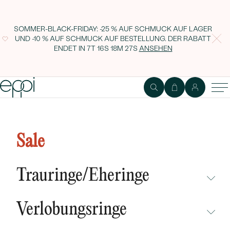
SOMMER-BLACK-FRIDAY: -25 % AUF SCHMUCK AUF LAGER
UND -10 % AUF SCHMUCK AUF BESTELLUNG. DER RABATT
ENDET IN
7T 16S 18M 26S
ANSEHEN
Personalisiertes Armband aus
Silber mit Herz Nikole
Sale
Trauringe/Eheringe
NICHT ÜBERSEHEN
Verlobungsringe
NEUHEITEN
NICHT ÜBERSEHEN