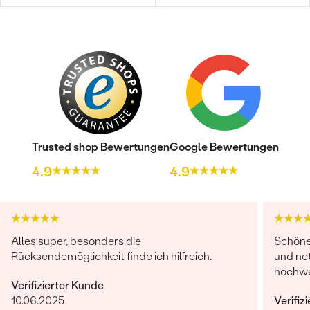
Trusted shop Bewertungen
Google Bewertungen
4.9
4.9
Alles super, besonders die
Schöne 
Rücksendemöglichkeit finde ich hilfreich.
und net
hochwer
Verifizierter Kunde
10.06.2025
Verifiz