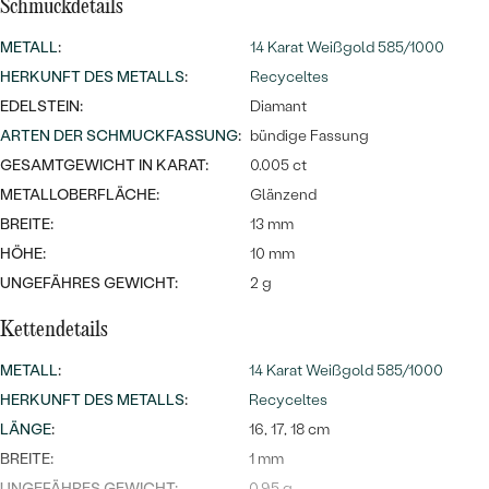
Meistverkaufte
Schmuckdetails
NACH DER FARBE
Meistverkaufte
METALL
:
14 Karat Weißgold 585/1000
Ohrrinnge
NACH DER FORM
HERKUNFT DES METALLS
:
Recyceltes
Ringe
EDELSTEIN:
Diamant
MASSGEFERTIGTER
Personalisierte
ARTEN DER SCHMUCKFASSUNG
:
bündige Fassung
ANSEHEN
GESAMTGEWICHT IN KARAT:
0.005 ct
DIAMANTEN
Halsketten
METALLOBERFLÄCHE:
Glänzend
ANSEHEN
BREITE:
13 mm
HÖHE:
10 mm
UNGEFÄHRES GEWICHT:
2 g
ANSEHEN
Wave Kollektion
Kettendetails
METALL
:
14 Karat Weißgold 585/1000
HERKUNFT DES METALLS
:
Recyceltes
ANSEHEN
LÄNGE
:
16, 17, 18 cm
BREITE:
1 mm
UNGEFÄHRES GEWICHT:
0.95 g