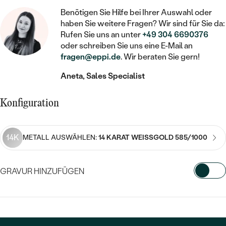
STATEMENT
MIT FÜLLUNG
KINDER
LAB GROWN DIAMANTEN ZUM
Benötigen Sie Hilfe bei Ihrer Auswahl oder
MEDAILLON
SCHMUCK FÜR KINDER
haben Sie weitere Fragen? Wir sind für Sie da:
SIEGELRINGE
EINFASSEN
IM SET
PIERCINGS
Rufen Sie uns an unter
+49 304 6690376
KETTEN
BROSCHEN
oder schreiben Sie uns eine E-Mail an
PERSONALISIERT
FARBIGE DIAMANTEN ZUM EINFASSEN
fragen@eppi.de
. Wir beraten Sie gern!
NACH PREIS
HERZKETTEN
SCHMUCKZUBEHÖR
NACH STEIN
Aneta, Sales Specialist
GÜNSTIG
NACH EDELSTEIN
NACH EDELSTEIN
MIT DIAMANT
MIT TIEREN
NACH MATERIAL
MIT DIAMANT
Konfiguration
MIT DIAMANT
LUXURIÖSE
MIT EDELSTEIN
GOLD
NACH EDELSTEIN
MIT EDELSTEIN
MIT LAB GROWN DIAMANT
PERLENOHRRINGE
14K
METALL AUSWÄHLEN:
14 KARAT WEISSGOLD 585/1000
MIT DIAMANT
SILBER
PERLENRINGE
MIT MOISSANIT
MIT EDELSTEIN
PLATIN
NACH PREIS
GRAVUR HINZUFÜGEN
MIT FARBIGEN DIAMANTEN
NACH PREIS
PREISWERTE
PERLENKETTEN
WÄHLEN SIE SCHRIFTART AUS
NACH STEIN
MIT SCHWARZEN DIAMANTEN
PREISWERTE
LUXURIÖSE
DIAMANTSCHMUCK
Geben Sie Initialen/Text ein
NACH PREIS