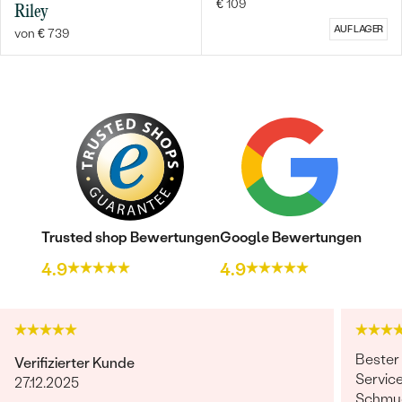
€ 109
Riley
AUF LAGER
von € 739
Trusted shop Bewertungen
Google Bewertungen
4.9
4.9
Bester
Verifizierter Kunde
Service
27.12.2025
Schmuc