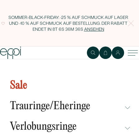
SOMMER-BLACK-FRIDAY: -25 % AUF SCHMUCK AUF LAGER
UND -10 % AUF SCHMUCK AUF BESTELLUNG. DER RABATT
ENDET IN
8T 6S 36M 36S
ANSEHEN
Goldarmband in Herzform mit
Diamant und Gravur Nikole
Sale
Trauringe/Eheringe
NICHT ÜBERSEHEN
Verlobungsringe
NEUHEITEN
NICHT ÜBERSEHEN