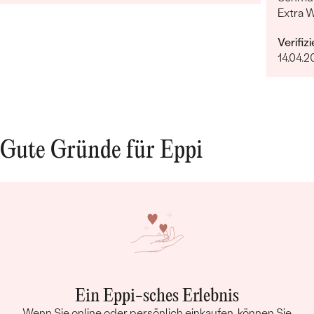
Extra 
erfüllt
Verifiz
14.04.2
Gute Gründe für Eppi
Ein Eppi-sches Erlebnis
Wenn Sie online oder persönlich einkaufen, können Sie