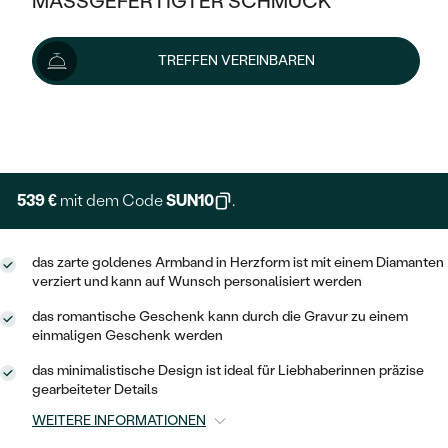
MASSGEFERTIGTER SCHMUCK
599 €
SILBER
MIT MEHREREN DIAMANTEN
NACH STYL
GOLD
AUSVERKAUF
AUSVERKAUF
Wir liefern den Schmuck innerhalb von 3 - 4 Wochen.
TREFFEN VEREINBAREN
PLATIN
KLASSISCH
HALO
Lieferoptionen
SILBER
WENN SCHMUCK HILFT
NACH MATERIAL
MINIMALISTISCHE
DREI STEINE
PLATIN
+ 150 €
NACH STYL
EXPRESSHERSTELLUNG
GOLD
NACH TYP
MEMOIRE
OHRSTECKER
VINTAGE
OHRRINGE
SILBER
NACH STYL
539 €
mit dem Code
SUN10
.
V-FORM
CREOLEN
IM SET
SOLITÄR
RINGE
PLATIN
VINTAGE
das zarte goldenes Armband in Herzform ist mit einem Diamanten
MINIMALISTISCHE
AUSSERGEWÖHNLICH
verziert und kann auf Wunsch personalisiert werden
ZUR GEBURT EINES KINDES
ANHÄNGER / KETTEN
AUSSERGEWÖHNLICHE
NACH STYL
OHRHÄNGER
das romantische Geschenk kann durch die Gravur zu einem
PERSONALISIERT
ARMBÄNDER
GESTALTE EINEN RING
einmaligen Geschenk werden
MEMOIRE
GEHÄMMERTE
SOLITÄR
das minimalistische Design ist ideal für Liebhaberinnen präzise
WÄHLE EINEN RING
MIT STERNZEICHEN
SCHMUCKSET
gearbeiteter Details
MINIMALISTISCHE
VON HAND GRAVIERTE
HERZ
WEITERE INFORMATIONEN
DIAMANTEN ZUM EINFASSEN
MINIMALISTISCH
HERRENSCHMUCK