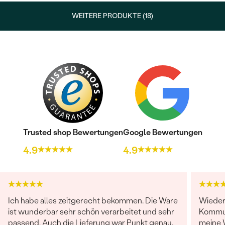
WEITERE PRODUKTE (18)
Trusted shop Bewertungen
Google Bewertungen
4.9
4.9
Ich habe alles zeitgerecht bekommen. Die Ware
Wieder 
ist wunderbar sehr schön verarbeitet und sehr
Kommun
passend. Auch die Lieferung war Punkt genau.
meine 