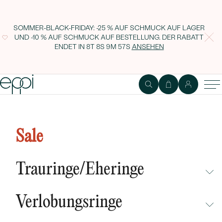
SOMMER-BLACK-FRIDAY: -25 % AUF SCHMUCK AUF LAGER
UND -10 % AUF SCHMUCK AUF BESTELLUNG. DER RABATT
ENDET IN
8T 8S 9M 56S
ANSEHEN
Sale
Trauringe/Eheringe
NICHT ÜBERSEHEN
Verlobungsringe
NEUHEITEN
NICHT ÜBERSEHEN