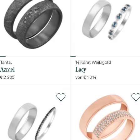
Tantal
14 Karat Weißgold
Azrael
Lacy
€ 2 385
von € 1 014