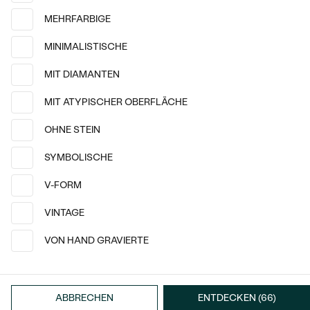
Meistverkaufte
MEHRFARBIGE
NACH DER FORM
Meistverkaufte
Ohrrinnge
MINIMALISTISCHE
MASSGEFERTIGTER
Ringe
MIT DIAMANTEN
Personalisierte
DIAMANTEN
MIT ATYPISCHER OBERFLÄCHE
ANSEHEN
Halsketten
OHNE STEIN
ANSEHEN
SYMBOLISCHE
Wave Kollektion
V-FORM
ANSEHEN
14 Karat Weißgold
14 Karat Weißgold
Modeste
Varden
VINTAGE
von € 1 067
von € 741
VON HAND GRAVIERTE
ANSEHEN
ABBRECHEN
ENTDECKEN (66)