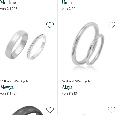
Mouline
Umeria
von € 1 248
von € 541
14 Karat Weißgold
14 Karat Weißgold
Mewya
Alays
von € 1 434
von € 913