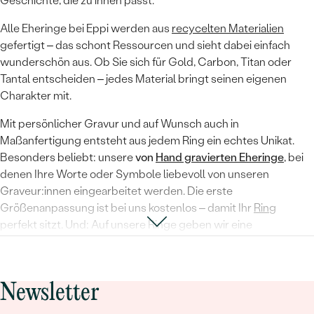
Geschichte, die zu ihnen passt.
Alle Eheringe bei Eppi werden aus
recycelten Materialien
gefertigt – das schont Ressourcen und sieht dabei einfach
wunderschön aus. Ob Sie sich für Gold, Carbon, Titan oder
Tantal entscheiden – jedes Material bringt seinen eigenen
Charakter mit.
Mit persönlicher Gravur und auf Wunsch auch in
Maßanfertigung entsteht aus jedem Ring ein echtes Unikat.
Besonders beliebt: unsere
von
Hand gravierten Eheringe
, bei
denen Ihre Worte oder Symbole liebevoll von unseren
Graveur:innen eingearbeitet werden. Die erste
Größenanpassung ist bei uns kostenlos – damit Ihr
Ring
perfekt sitzt. Und: Auf unsere Ringe geben wir eine
lebenslange Garantie.
Planung mit Herz und Verstand
Newsletter
Damit alles entspannt bleibt, empfehlen wir: Bestellen Sie Ihre
Eheringe spätestens 8 Wochen vor der Hochzeit. So bleibt