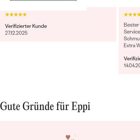
Bester
Verifizierter Kunde
Service
27.12.2025
Schmuc
Extra 
erfüllt
Verifiz
14.04.2
Gute Gründe für Eppi