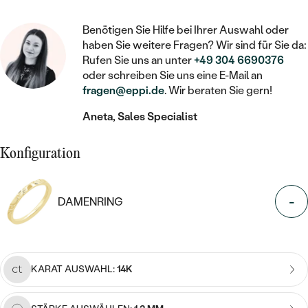
STATEMENT
MIT FÜLLUNG
KINDER
LAB GROWN DIAMANTEN ZUM
MEDAILLON
SCHMUCK FÜR KINDER
Benötigen Sie Hilfe bei Ihrer Auswahl oder
SIEGELRINGE
EINFASSEN
IM SET
PIERCINGS
haben Sie weitere Fragen? Wir sind für Sie da:
KETTEN
BROSCHEN
Rufen Sie uns an unter
+49 304 6690376
PERSONALISIERT
FARBIGE DIAMANTEN ZUM EINFASSEN
oder schreiben Sie uns eine E-Mail an
NACH PREIS
HERZKETTEN
SCHMUCKZUBEHÖR
NACH STEIN
fragen@eppi.de
. Wir beraten Sie gern!
GÜNSTIG
NACH EDELSTEIN
NACH EDELSTEIN
MIT DIAMANT
Aneta, Sales Specialist
MIT TIEREN
NACH MATERIAL
MIT DIAMANT
MIT DIAMANT
LUXURIÖSE
MIT EDELSTEIN
Konfiguration
GOLD
NACH EDELSTEIN
MIT EDELSTEIN
MIT LAB GROWN DIAMANT
PERLENOHRRINGE
MIT DIAMANT
SILBER
-
DAMENRING
PERLENRINGE
MIT MOISSANIT
MIT EDELSTEIN
PLATIN
NACH PREIS
MIT FARBIGEN DIAMANTEN
NACH PREIS
PREISWERTE
PERLENKETTEN
KARAT AUSWAHL:
14K
NACH STEIN
MIT SCHWARZEN DIAMANTEN
PREISWERTE
LUXURIÖSE
DIAMANTSCHMUCK
NACH PREIS