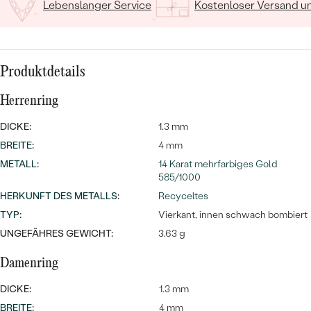
Lebenslanger Service
Kostenloser Versand 
Produktdetails
Herrenring
Bestseller
DICKE:
1.3 mm
BREITE
:
4 mm
METALL
:
14 Karat mehrfarbiges Gold
585/1000
ANSEHEN
HERKUNFT DES METALLS
:
Recyceltes
TYP
:
Vierkant, innen schwach bombiert
UNGEFÄHRES GEWICHT:
3.63 g
Damenring
DICKE:
1.3 mm
BREITE
:
4 mm