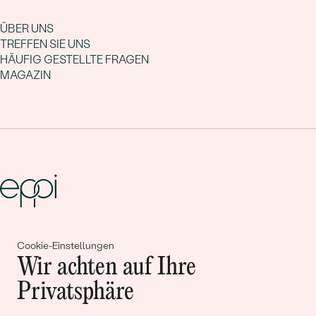
ÜBER UNS
TREFFEN SIE UNS
HÄUFIG GESTELLTE FRAGEN
MAGAZIN
Gemeinsam erschaffen wir
Cookie-Einstellungen
Geschichten von Schönheit und
Wir achten auf Ihre
Liebe
Privatsphäre