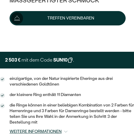
MASSGEFERTIGTER SCHMUCK
2 781 €
SILBER
Preis pro Paar
MIT MEHREREN DIAMANTEN
NACH STYL
GOLD
AUSVERKAUF
AUSVERKAUF
Wir liefern den Schmuck innerhalb von 3 - 4 Wochen.
TREFFEN VEREINBAREN
PLATIN
KLASSISCH
HALO
Lieferoptionen
SILBER
WENN SCHMUCK HILFT
NACH MATERIAL
MINIMALISTISCHE
DREI STEINE
PLATIN
+ 417 €
NACH STYL
EXPRESSHERSTELLUNG
GOLD
NACH TYP
MEMOIRE
OHRSTECKER
VINTAGE
OHRRINGE
SILBER
NACH STYL
2 503 €
mit dem Code
SUN10
.
V-FORM
CREOLEN
IM SET
SOLITÄR
RINGE
PLATIN
VINTAGE
einzigartige, von der Natur inspirierte Eheringe aus drei
MINIMALISTISCHE
AUSSERGEWÖHNLICH
verschiedenen Goldtönen
ZUR GEBURT EINES KINDES
ANHÄNGER / KETTEN
AUSSERGEWÖHNLICHE
NACH STYL
OHRHÄNGER
der kleinere Ring enthält 11 Diamanten
PERSONALISIERT
ARMBÄNDER
GESTALTE EINEN RING
MEMOIRE
die Ringe können in einer beliebigen Kombination von 2 Farben für
GEHÄMMERTE
SOLITÄR
Herrenringe und 3 Farben für Damenringe bestellt werden - bitte
WÄHLE EINEN RING
MIT STERNZEICHEN
SCHMUCKSET
teilen Sie uns Ihre Wahl in der Anmerkung in Schritt 3 der
MINIMALISTISCHE
VON HAND GRAVIERTE
Bestellung mit
HERZ
DIAMANTEN ZUM EINFASSEN
MINIMALISTISCH
HERRENSCHMUCK
WEITERE INFORMATIONEN