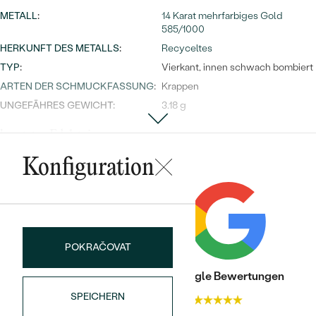
METALL
:
14 Karat mehrfarbiges Gold
585/1000
HERKUNFT DES METALLS
:
Recyceltes
TYP
:
Vierkant, innen schwach bombiert
ARTEN DER SCHMUCKFASSUNG
:
Krappen
UNGEFÄHRES GEWICHT:
3.18 g
besetzter Edelstein
TYP:
Diamant
Konfiguration
ANZAHL:
11
KARATGEWICHT:
0.0375 ct
ABMESSUNGEN:
4 x 1 mm (0.005ct), 7 x 0.8 mm
(0.0025ct)
POKRAČOVAT
REINHEIT:
SI
FARBE:
G-H
Trusted shop Bewertungen
Google Bewertungen
FORM:
Rund
SPEICHERN
4.9
4.9
HERKUNFT:
Natürlich