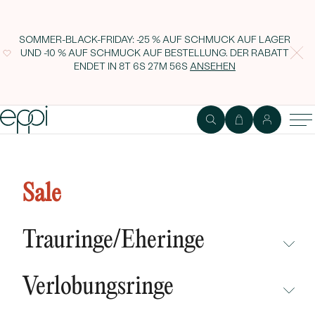
SOMMER-BLACK-FRIDAY: -25 % AUF SCHMUCK AUF LAGER
UND -10 % AUF SCHMUCK AUF BESTELLUNG. DER RABATT
ENDET IN
8T 6S 27M 55S
ANSEHEN
Originelle Trauringe aus Gold mit
Diamanten Diame
Sale
Trauringe/Eheringe
NICHT ÜBERSEHEN
Verlobungsringe
NEUHEITEN
NICHT ÜBERSEHEN