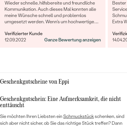
Wieder schnelle, hilfsbereite und freundliche
Bester
Kommunikation. Auch dieses Mal konnten alle
Service
meine Wünsche schnell und problemlos
Schmuc
umgesetzt werden. Wenn's um hochwertigen,
Extra 
individuellen und nachhaltigen Schmuck geht,
erfüllt
Verifizierter Kunde
Verifiz
ist Eppi meine Empfehlung!
12.09.2022
Ganze Bewertung anzeigen
14.04.2
Geschenkgutscheine von Eppi
Geschenkgutschein: Eine Aufmerksamkeit, die nicht
enttäuscht
Sie möchten Ihren Liebsten ein
Schmuckstück
schenken, sind
sich aber nicht sicher, ob Sie das richtige Stück treffen? Dann