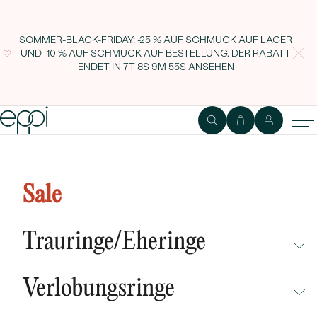
SOMMER-BLACK-FRIDAY: -25 % AUF SCHMUCK AUF LAGER
UND -10 % AUF SCHMUCK AUF BESTELLUNG. DER RABATT
ENDET IN
7T 8S 9M 54S
ANSEHEN
Sale
Trauringe/Eheringe
NICHT ÜBERSEHEN
Verlobungsringe
NEUHEITEN
NICHT ÜBERSEHEN