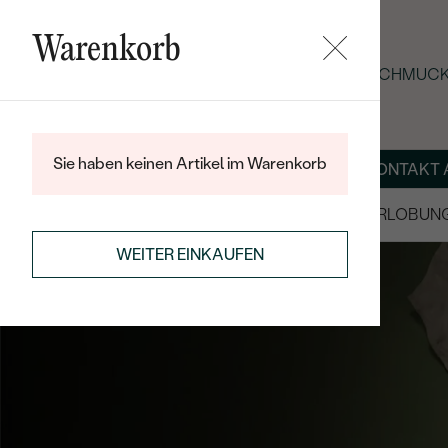
Warenkorb
SOMMER-BLACK-FRIDAY: -25 % AUF SCHMUCK 
Sie haben keinen Artikel im Warenkorb
ÜBER UNS
MAGAZIN
SCHMUCK NACH MASS
KONTAKT 
SALE
TRAURINGE/EHERINGE
VERLOBUN
WEITER EINKAUFEN