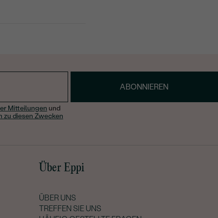
 Opal-Eheringe mit
hlendes Türkis für mutige
druck. Ein kleiner
gewöhnlichen
ABONNIEREN
er Mitteilungen
und
n zu diesen Zwecken
Über Eppi
ÜBER UNS
TREFFEN SIE UNS