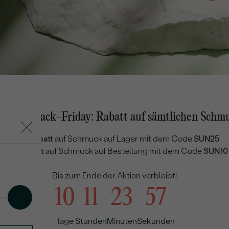
mmer-Black-Friday: Rabatt auf sämtlichen Schm
25 % Rabatt
auf Schmuck auf Lager mit dem Code
SUN25
10 % Rabatt
auf Schmuck auf Bestellung mit dem Code
SUN10
Bis zum Ende der Aktion verbleibt:
10
11
23
57
Tage
Stunden
Minuten
Sekunden