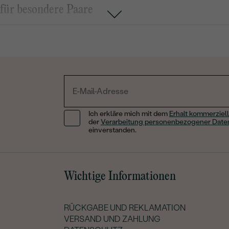
für besondere Paare
chtet eure
Ringe
noch individueller gestalten? Dann sind unsere
euch gemacht! Zarte Rosétöne für romantische Seelen oder stra
esen Ringen verleiht ihr eurer Liebe einen unverwechselbaren Aus
efasst, immer wieder gefragt zu werden, woher ihr diese außer
Ich erkläre mich mit dem
Erhalt kommerziell
der
Verarbeitung personenbezogener Date
einverstanden.
Wichtige Informationen
RÜCKGABE UND REKLAMATION
VERSAND UND ZAHLUNG