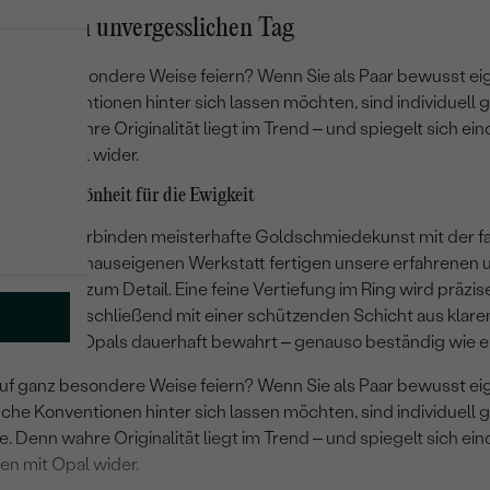
 für einen unvergesslichen Tag
auf ganz besondere Weise feiern? Wenn Sie als Paar bewusst 
che Konventionen hinter sich lassen möchten, sind individuell g
e. Denn wahre Originalität liegt im Trend – und spiegelt sich ei
en mit Opal wider.
 – Naturschönheit für die Ewigkeit
mit Opal verbinden meisterhafte Goldschmiedekunst mit der f
. In unserer hauseigenen Werkstatt fertigen unsere erfahrenen 
 und Liebe zum Detail. Eine feine Vertiefung im Ring wird präzis
üllt und anschließend mit einer schützenden Schicht aus klarem
rbspiel des Opals dauerhaft bewahrt – genauso beständig wie e
auf ganz besondere Weise feiern? Wenn Sie als Paar bewusst 
che Konventionen hinter sich lassen möchten, sind individuell g
e. Denn wahre Originalität liegt im Trend – und spiegelt sich ei
en mit Opal wider.