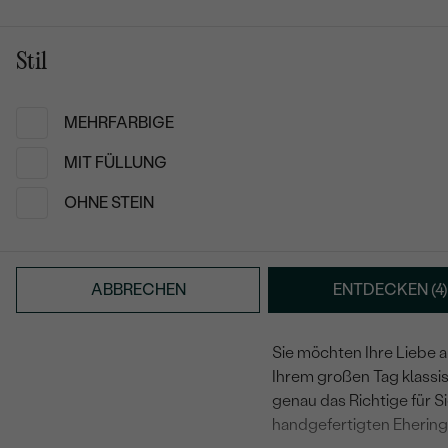
Einzigartige Ringe
Stil
Sie möchten Ihre Liebe 
Ihrem großen Tag klassis
genau das Richtige für Si
MEHRFARBIGE
handgefertigten Ehering
MIT FÜLLUNG
Trauringe mit Opal-Inlay
OHNE STEIN
Unsere coolen Eheringe 
Farbenvielfalt des Opals
Paar mit größter Sorgfalt
in eurer Wunschfarbe gef
ABBRECHEN
ENTDECKEN (4)
bleibt das lebendige Fa
Sie möchten Ihre Liebe 
Ihrem großen Tag klassis
genau das Richtige für Si
handgefertigten Ehering