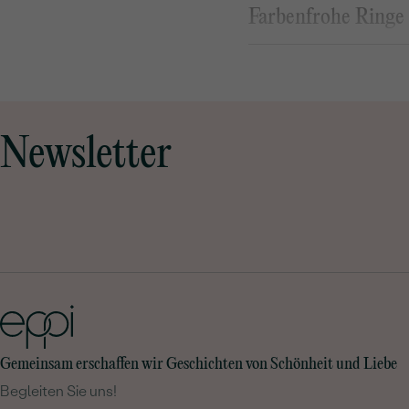
Farbenfrohe Ringe 
Ihr liebt Farben und mö
farbigen Inlays wie für 
Individualisten – mit di
Nachteil? Seid darauf g
Newsletter
Schmuckstücke
habt!
Gemeinsam erschaffen wir Geschichten von Schönheit und Liebe
Begleiten Sie uns!