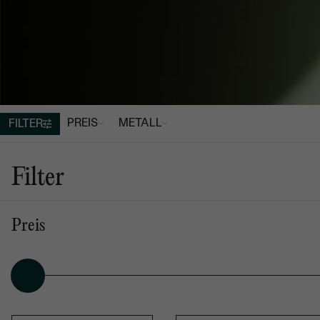
PREIS
METALL
FILTER
TRAURINGE / EHERINGE
AUSSERGEWÖHNLICHE
EHERINGE
So
Trauring
Filter
mit Füllung
Preis