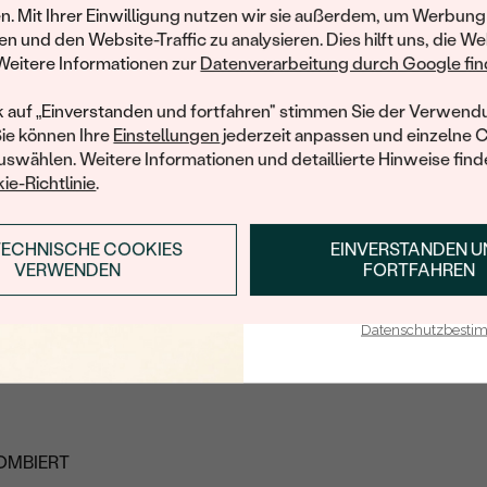
und entdecken Sie die W
n. Mit Ihrer Einwilligung nutzen wir sie außerdem, um Werbung
gefertigten Schmucks
en und den Website-Traffic zu analysieren. Dies hilft uns, die We
Willkommensgeschen
Sehr freundlicher persönlicher Kontakt. Das
Weitere Informationen zur
Datenverarbeitung durch Google find
Schmuckstück wurde liebevoll verpackt und gefällt mir
Ihnen umgehend einen 
sehr.
Ihren ersten Ein
k auf „Einverstanden und fortfahren" stimmen Sie der Verwendu
Sie können Ihre
Einstellungen
jederzeit anpassen und einzelne 
Verifizierter Kunde
swählen. Weitere Informationen und detaillierte Hinweise finde
12.01.2021
ie-Richtlinie
.
TECHNISCHE COOKIES
EINVERSTANDEN 
ANMELDEN & RABAT
VERWENDEN
FORTFAHREN
E-Mail-Adresse je bei uns i
Datenschutzbest
pi
OMBIERT