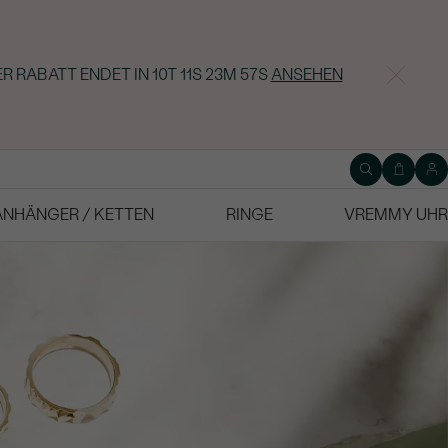
R RABATT ENDET IN
10T 11S 23M 57S
ANSEHEN
ANHÄNGER / KETTEN
RINGE
VREMMY UHR