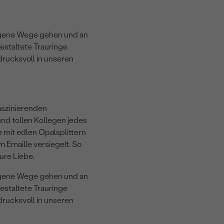
eigene Wege gehen und an
estaltete Trauringe
ndrucksvoll in unseren
aszinierenden
und tollen Kollegen jedes
e mit edlen Opalsplittern
 Emaille versiegelt. So
ure Liebe.
eigene Wege gehen und an
estaltete Trauringe
ndrucksvoll in unseren