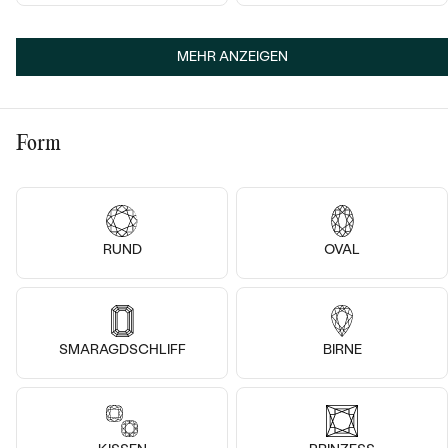
MEHR ANZEIGEN
14k
14k
14k
14k
14k
14 Karat Weißgold, Lab Grown
Alexandrit
14 Karat Gelbgold, Smaragd
Harold
Prisha
Form
€ 2 919
von € 3 559
Bestseller
RUND
OVAL
ANSEHEN
SMARAGDSCHLIFF
BIRNE