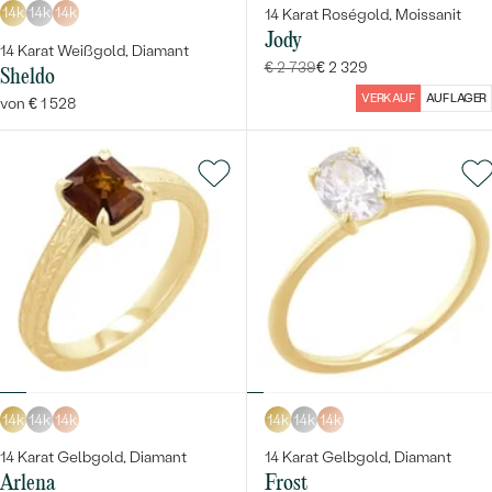
14k
14k
14k
14 Karat Roségold, Moissanit
Jody
14 Karat Weißgold, Diamant
€ 2 739
€ 2 329
Sheldo
VERKAUF
AUF LAGER
von € 1 528
14k
14k
14k
14k
14k
14k
14 Karat Gelbgold, Diamant
14 Karat Gelbgold, Diamant
Arlena
Frost