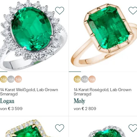
14k
14k
14k
14k
14k
14k
14 Karat Weißgold, Lab Grown
14 Karat Roségold, Lab Grown
Smaragd
Smaragd
Logan
Moly
von € 3 599
von € 2 809