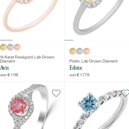
14k
14k
14k
14k
14k
14k
14 Karat Roségold, Lab Grown
Diamant
Platin, Lab Grown Diamant
Avis
Eduta
von € 1 118
von € 1 779