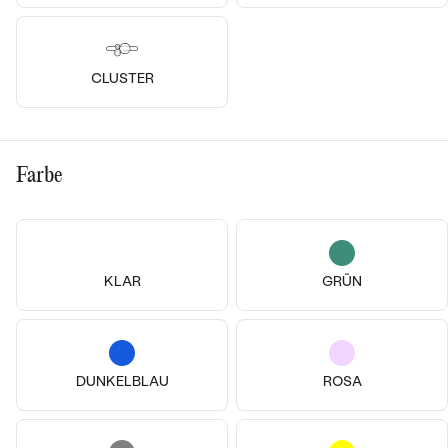
CLUSTER
Farbe
14k
14k
14k
14k
14k
14k
14 Karat Gelbgold, Diamant
14 Karat Gelbgold, Diamant
KLAR
GRÜN
Zita
Carrie
von € 2 108
von € 1 568
DUNKELBLAU
ROSA