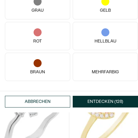
GRAU
GELB
ROT
HELLBLAU
14k
14k
14k
Platin, Diamant
14 Karat Weißgold, Diamant
Muttial
Muttial
BRAUN
MEHRFARBIG
€ 2 319
von € 2 119
ABBRECHEN
ENTDECKEN (128)