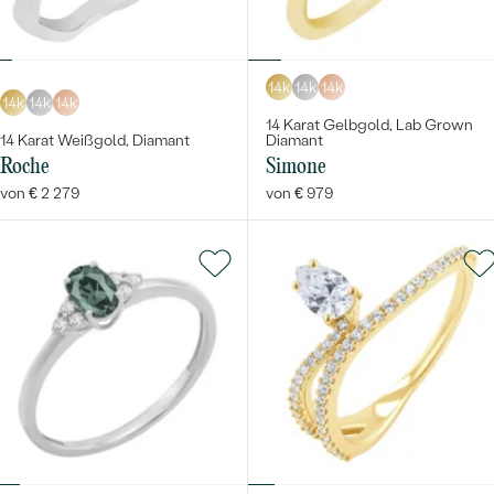
14k
14k
14k
14k
14k
14k
14 Karat Gelbgold, Lab Grown
14 Karat Weißgold, Diamant
Diamant
Roche
Simone
von € 2 279
von € 979