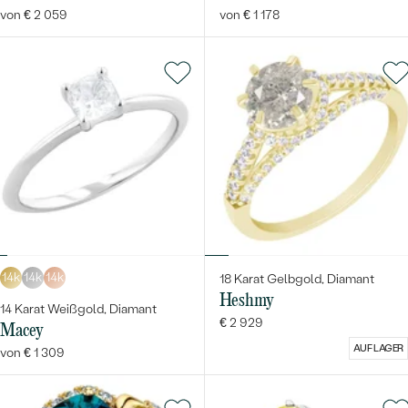
von € 2 059
von € 1 178
14k
14k
14k
18 Karat Gelbgold, Diamant
Heshmy
14 Karat Weißgold, Diamant
€ 2 929
Macey
AUF LAGER
von € 1 309