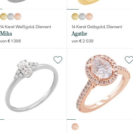
14k
14k
14k
14k
14k
14k
14 Karat Weißgold, Diamant
14 Karat Gelbgold, Diamant
Miha
Agathe
von € 1 398
von € 2 039
14k