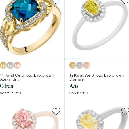
14k
14k
14k
14k
14k
14k
14 Karat Gelbgold, Lab Grown
14 Karat Weißgold, Lab Grown
Alexandrit
Diamant
Odran
Avis
von € 2 359
von € 1 118