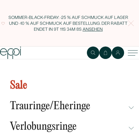
SOMMER-BLACK-FRIDAY: -25 % AUF SCHMUCK AUF LAGER
UND -10 % AUF SCHMUCK AUF BESTELLUNG. DER RABATT
ENDET IN
9T 11S 34M 6S
ANSEHEN
Sale
Trauringe/Eheringe
NICHT ÜBERSEHEN
Verlobungsringe
NEUHEITEN
NICHT ÜBERSEHEN