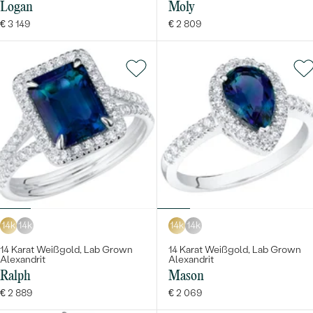
Logan
Moly
€ 3 149
€ 2 809
14k
14k
14k
14k
14 Karat Weißgold, Lab Grown
14 Karat Weißgold, Lab Grown
Alexandrit
Alexandrit
Ralph
Mason
€ 2 889
€ 2 069