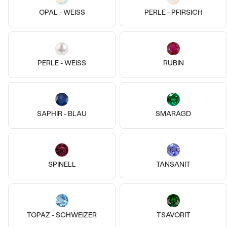
Meistverkaufte
OPAL - WEISS
PERLE - PFIRSICH
NACH DER FORM
Meistverkaufte
Ohrrinnge
MASSGEFERTIGTER
Ringe
Personalisierte
PERLE - WEISS
RUBIN
DIAMANTEN
14k
14k
14k
ANSEHEN
Halsketten
Platin, Diamant
14 Karat Weißgold, Saphir
ANSEHEN
Sykes
Soul
SAPHIR - BLAU
SMARAGD
€ 4 109
von € 3 009
Wave Kollektion
ANSEHEN
SPINELL
TANSANIT
ANSEHEN
TOPAZ - SCHWEIZER
TSAVORIT