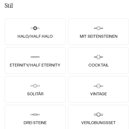
Stil
von € 3 029
von € 1 438
HALO/HALF HALO
MIT SEITENSTEINEN
ETERNITY/HALF ETERNITY
COCKTAIL
14k
14k
14k
SOLITÄR
VINTAGE
14 Karat Champagnegold,
14 Karat Weißgold, Diamant
Diamant
Sheldo
Miha
von € 1 628
von € 1 448
DREI STEINE
VERLOBUNGSSET