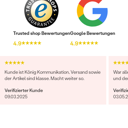
Trusted shop Bewertungen
Google Bewertungen
4.9
4.9
Kunde ist König Kommunikation, Versand sowie
War all
der Artikel sind klasse. Macht weiter so.
und de
Verifizierter Kunde
Verifiz
09.03.2025
03.05.