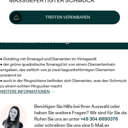
MASSGEFERTIGTER SCHMUCK
6 049 €
SILBER
MIT MEHREREN DIAMANTEN
NACH STYL
GOLD
AUSVERKAUF
AUSVERKAUF
Wir liefern den Schmuck innerhalb von 3 - 4 Wochen.
TREFFEN VEREINBAREN
PLATIN
KLASSISCH
HALO
Lieferoptionen
SILBER
WENN SCHMUCK HILFT
NACH MATERIAL
MINIMALISTISCHE
DREI STEINE
PLATIN
NACH STYL
5 444 €
mit dem Code
SUN10
.
GOLD
NACH TYP
MEMOIRE
OHRSTECKER
VINTAGE
OHRRINGE
SILBER
NACH STYL
● Goldring mit Smaragd und Diamanten im Vintagestil
V-FORM
CREOLEN
IM SET
● der grüne quadratische Smaragd ist von einem Diamantenhalo
SOLITÄR
RINGE
PLATIN
umgeben, das seitlich von je zwei baguetteförmigen Diamanten
VINTAGE
umrahmt ist
MINIMALISTISCHE
AUSSERGEWÖHNLICH
● auch in der Ringschiene befinden sich Diamanten, was den Schmuck
ZUR GEBURT EINES KINDES
ANHÄNGER / KETTEN
zu einem echten Hingucker macht
AUSSERGEWÖHNLICHE
NACH STYL
OHRHÄNGER
WEITERE INFORMATIONEN
PERSONALISIERT
ARMBÄNDER
GESTALTE EINEN RING
MEMOIRE
GEHÄMMERTE
SOLITÄR
Benötigen Sie Hilfe bei Ihrer Auswahl oder
WÄHLE EINEN RING
MIT STERNZEICHEN
SCHMUCKSET
haben Sie weitere Fragen? Wir sind für Sie da:
MINIMALISTISCHE
VON HAND GRAVIERTE
HERZ
Rufen Sie uns an unter
+49 304 6690376
DIAMANTEN ZUM EINFASSEN
MINIMALISTISCH
HERRENSCHMUCK
oder schreiben Sie uns eine E-Mail an