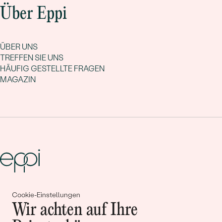
Über Eppi
ÜBER UNS
TREFFEN SIE UNS
HÄUFIG GESTELLTE FRAGEN
MAGAZIN
Gemeinsam erschaffen wir
Cookie-Einstellungen
Wir achten auf Ihre
Geschichten von Schönheit und