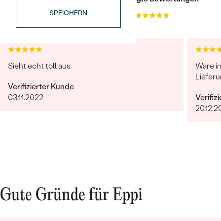
TYP:
Diamant
SPEICHERN
4.9
4.9
FORM:
Rund
REINHEIT:
SI
FARBE:
G-H
HERKUNFT:
Natürlich
Sieht echt toll aus
Ware i
Lieferu
Verifizierter Kunde
Bestseller
03.11.2022
Verifiz
20.12.2
ANSEHEN
Gute Gründe für Eppi