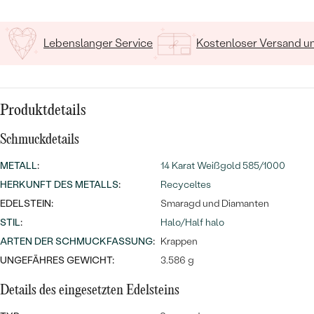
MIT SALT AND PEPPER DIAMANTEN
LUXURIÖSE
PREISWERTE
EDELSTEINSCHMUCK
Meistverkaufte
MIT EDELSTEIN
Lebenslanger Service
Kostenloser Versand 
LUXURIÖSE
SCHMUCK MIT LAB GROWN
Eheringe
DIAMANTEN
NACH MATERIAL
GOLD
Produktdetails
PERLENSCHMUCK
ANSCHAUEN
Schmuckdetails
PLATIN
NACH STYL
METALL
:
14 Karat Weißgold 585/1000
SILBER
HERKUNFT DES METALLS
:
Recyceltes
PERSONALISIERT
EDELSTEIN:
Smaragd und Diamanten
SYMBOLISCH
STIL
:
Halo/Half halo
ARTEN DER SCHMUCKFASSUNG
:
Krappen
MINIMALISTISCH
UNGEFÄHRES GEWICHT:
3.586 g
NACH ANLASS
Details des eingesetzten Edelsteins