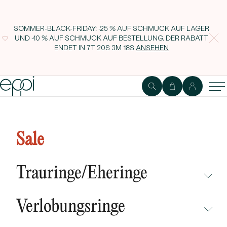
SOMMER-BLACK-FRIDAY: -25 % AUF SCHMUCK AUF LAGER
UND -10 % AUF SCHMUCK AUF BESTELLUNG. DER RABATT
ENDET IN
7T 20S 3M 18S
ANSEHEN
Goldener Smaragdring mit
Diamanten Carli
Sale
Trauringe/Eheringe
NICHT ÜBERSEHEN
Verlobungsringe
NEUHEITEN
NICHT ÜBERSEHEN