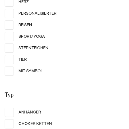
HERZ
PERSONALISIERTER
REISEN
SPORT/YOGA
STERNZEICHEN
TIER
MIT SYMBOL
14k
14k
14k
Silber, Koralle
14 Karat Roségold, Diamant
Norma
Aries
Typ
€ 79
von € 509
AUF LAGER
AUF LAGER
ANHÄNGER
CHOKER KETTEN