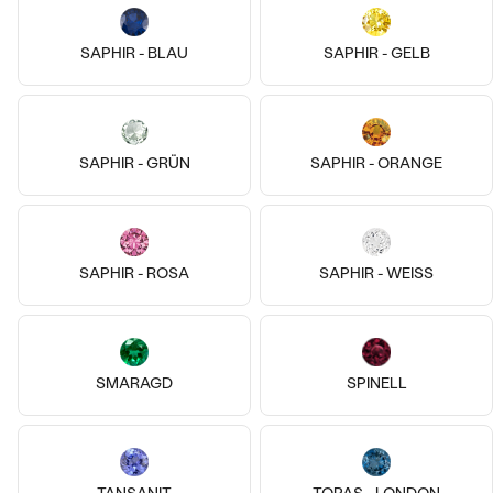
14k
14k
SAPHIR - BLAU
SAPHIR - GELB
Silber, Bernstein
14 Karat Gelbgold, Opal
Fox
Icy
€ 209
von € 319
SAPHIR - GRÜN
SAPHIR - ORANGE
AUF LAGER
AUF LAGER
SAPHIR - ROSA
SAPHIR - WEISS
SMARAGD
SPINELL