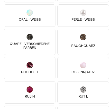
OPAL - WEISS
PERLE - WEISS
14k
14k
Vergoldetes Silber - gelb,
Smaragd
14 Karat Gelbgold, Smaragd
Freesia
Elmie
€ 89
€ 679
QUARZ - VERSCHIEDENE
RAUCHQUARZ
FARBEN
AUF LAGER
AUF LAGER
RHODOLIT
ROSENQUARZ
RUBIN
RUTIL