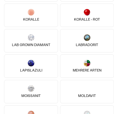
KORALLE
KORALLE - ROT
Bestseller
LAB GROWN DIAMANT
LABRADORIT
Vergoldetes Silber - rosa,
Silber, Bernstein
Mondstein
Burun
Kiri
€ 209
€ 79
ANSEHEN
AUF LAGER
AUF LAGER
LAPISLAZULI
MEHRERE ARTEN
MOISSANIT
MOLDAVIT