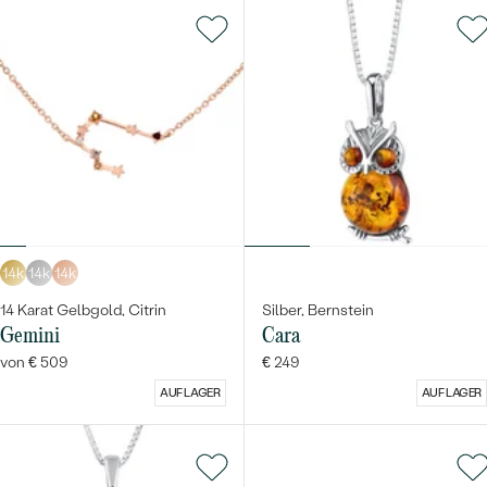
14k
14k
14k
14 Karat Gelbgold, Citrin
Silber, Bernstein
Gemini
Cara
von € 509
€ 249
AUF LAGER
AUF LAGER