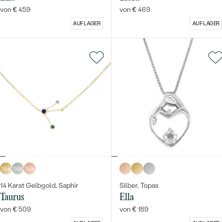
von € 459
von € 469
AUF LAGER
AUF LAGER
14k
14k
14k
14 Karat Gelbgold, Saphir
Silber, Topas
Taurus
Ella
von € 509
von € 189