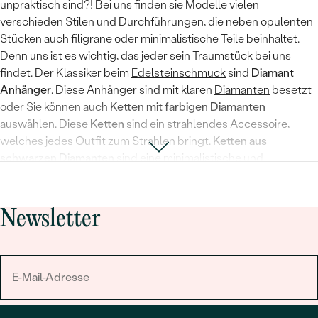
unpraktisch sind?! Bei uns finden sie Modelle vielen
verschieden Stilen und Durchführungen, die neben opulenten
Stücken auch filigrane oder minimalistische Teile beinhaltet.
Denn uns ist es wichtig, das jeder sein Traumstück bei uns
findet. Der Klassiker beim
Edelsteinschmuck
sind
Diamant
Anhänger
. Diese Anhänger sind mit klaren
Diamanten
besetzt
oder Sie können auch
Ketten mit farbigen
Diamanten
auswählen. Diese
Ketten
sind ein strahlendes Accessoire,
welches jedes Outfit zum Strahlen bringt.
Ketten aus
schwarzen Diamanten
sind eine minimalistische und
ungewöhnliche Varianten der klassischen klaren Diamanten.
Lassen Sie sich von unserem Angebot an
E
delstein Ketten für
Damen
verführen
.
Newsletter
Ein weiteres Schmuckstück mit langer Geschichte ist die
Kette
mit Perlen
. Die ersten Perlenketten wurden schon tausenden
Jahre vor unserer Zeitrechnung als Grabbeigaben zu den
Verstorbenen gelegt, aber den finalen Durchbruch haben sie
bei uns durch den Film Frühstück bei Tiffany erlebt. Audrey