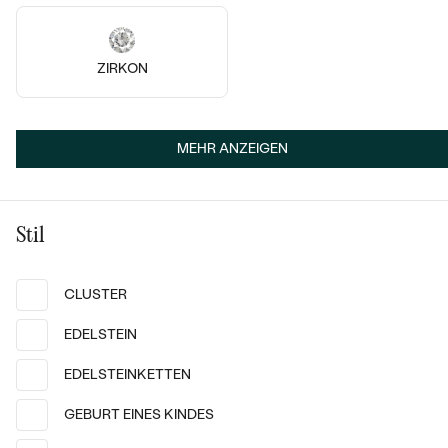
AUF LAGER
AUF LAGER
ZIRKON
MEHR ANZEIGEN
Stil
CLUSTER
EDELSTEIN
Silber, Aquamarin
Silber, Onyx
Ella
Freesia
EDELSTEINKETTEN
von € 309
€ 69
GEBURT EINES KINDES
AUF LAGER
AUF LAGER