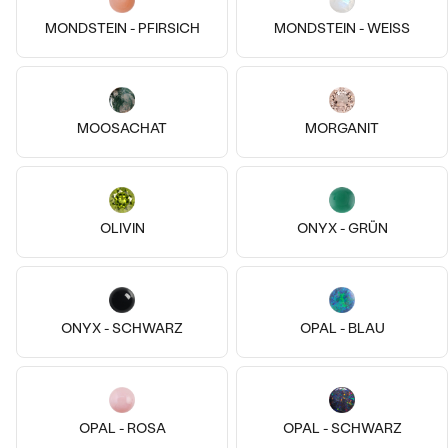
MONDSTEIN - PFIRSICH
MONDSTEIN - WEISS
14k
14k
MOOSACHAT
MORGANIT
14 Karat Gelbgold, Topas
14 Karat Gelbgold, Opal
Rosalva
Noela
€ 609
€ 389
AUF LAGER
AUF LAGER
OLIVIN
ONYX - GRÜN
ONYX - SCHWARZ
OPAL - BLAU
OPAL - ROSA
OPAL - SCHWARZ