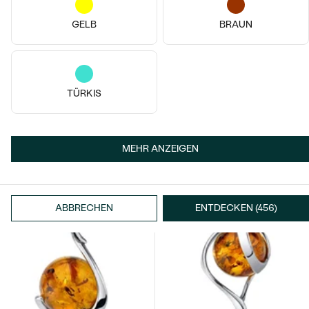
GELB
BRAUN
Silber, Opal
Silber, Opal
TÜRKIS
Thirumal
Thirumal
€ 139
€ 149
AUF LAGER
AUF LAGER
MEHR ANZEIGEN
ABBRECHEN
ENTDECKEN (456)