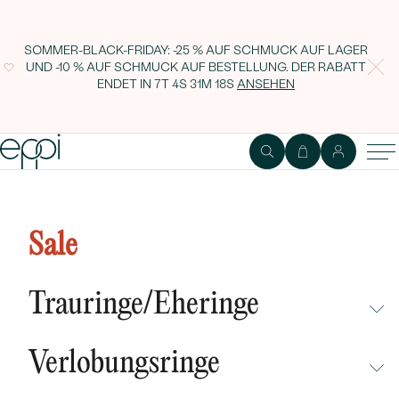
SOMMER-BLACK-FRIDAY: -25 % AUF SCHMUCK AUF LAGER
UND -10 % AUF SCHMUCK AUF BESTELLUNG. DER RABATT
ENDET IN
7T 4S 31M 17S
ANSEHEN
Sale
Trauringe/Eheringe
NICHT ÜBERSEHEN
Verlobungsringe
NEUHEITEN
NICHT ÜBERSEHEN