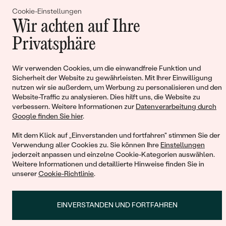
einer Vielzahl von Designs. Von der schlichten
Kette mit
Cookie-Einstellungen
Edelstein Anhänger
bis hin zu opulenten
Halsketten mit bunten
Wir achten auf Ihre
Edelsteinen
bietet der Markt eine breite Palette an Optionen.
Privatsphäre
Goldkette mit bunten Edelsteinen
und
Halskette mit Edelstein
Warenkorb
sind besonders bei Frauen beliebt, während
Edelsteinkette
Männer
oft ein subtileres Design bevorzugen.
Wir verwenden Cookies, um die einwandfreie Funktion und
Sicherheit der Website zu gewährleisten. Mit Ihrer Einwilligung
Edelsteinanhänger als vielseitige Accessoires
nutzen wir sie außerdem, um Werbung zu personalisieren und den
Website-Traffic zu analysieren. Dies hilft uns, die Website zu
Sie haben keinen Artikel im Warenkorb
Anhänger Edelstein
und
Kettenanhänger Edelstein
sind eine
verbessern. Weitere Informationen zur
Datenverarbeitung durch
Google finden Sie hier
.
hervorragende Möglichkeit, Edelsteinschmuck dezent zu
tragen. Ein
Anhänger Edelstein Gold
oder
Anhänger Edelstein
Mit dem Klick auf „Einverstanden und fortfahren" stimmen Sie der
Silber
kann leicht mit verschiedenen Ketten kombiniert
Verwendung aller Cookies zu. Sie können Ihre
Einstellungen
werden, was sie zu einem vielseitigen Bestandteil jeder
WEITER EINKAUFEN
jederzeit anpassen und einzelne Cookie-Kategorien auswählen.
Weitere Informationen und detaillierte Hinweise finden Sie in
Schmucksammlung macht.
unserer
Cookie-Richtlinie
.
Pflege und Aufbewahrung Ihrer Edelsteinkette
EINVERSTANDEN UND FORTFAHREN
Edelsteine erfordern eine sorgfältige Pflege, um ihre Schönheit
und Wirksamkeit zu bewahren. Die richtige
Halsketten