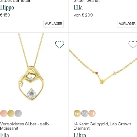
Silber, Bernstein
Silber, Granat
Hippo
Ella
€ 159
von € 209
AUF LAGER
AUF LAGER
14k
14k
14k
Vergoldetes Silber - gelb,
14 Karat Gelbgold, Lab Grown
Moissanit
Diamant
Ella
Libra