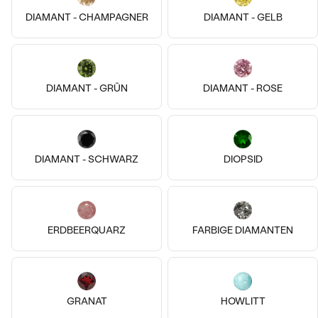
Meistverkaufte
DIAMANT - CHAMPAGNER
DIAMANT - GELB
NACH DER FORM
Meistverkaufte
Ohrrinnge
MASSGEFERTIGTER
Ringe
Personalisierte
DIAMANT - GRÜN
DIAMANT - ROSE
DIAMANTEN
ANSEHEN
Halsketten
ANSEHEN
Vergoldetes Silber - gelb, Perle
DIAMANT - SCHWARZ
Silber, Bernstein
DIOPSID
Tahira
Squirrel
Wave Kollektion
von € 119
€ 159
ANSEHEN
AUF LAGER
AUF LAGER
ERDBEERQUARZ
FARBIGE DIAMANTEN
ANSEHEN
GRANAT
HOWLITT