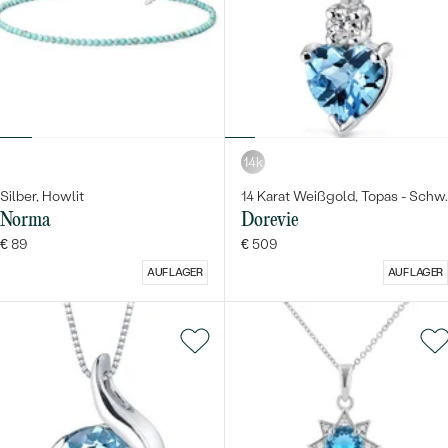
14k
Silber, Howlit
14 Karat Weißgold, Topas - Schw.
Norma
Dorevie
€ 89
€ 509
AUF LAGER
AUF LAGER