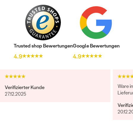
Trusted shop Bewertungen
Google Bewertungen
4.9
4.9
Ware i
Verifizierter Kunde
Lieferu
27.12.2025
Verifiz
20.12.2