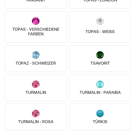
TANSANIT
TOPAS - LONDON
Silber, Citrin
Silber, Bernstein
Bohemia
Meow
€ 129
€ 209
TOPAS - VERSCHIEDENE
AUF LAGER
AUF LAGER
TOPAS - WEISS
FARBEN
TOPAZ - SCHWEIZER
TSAVORIT
TURMALIN
TURMALIN - PARAIBA
Silber, Bernstein
Silber, Bernstein
Giraffe
TURMALIN - ROSA
Pengiun
TÜRKIS
€ 129
€ 199