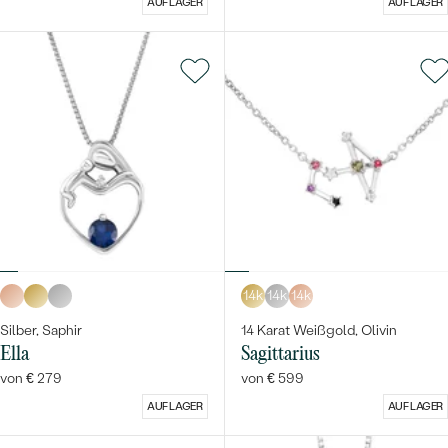
AUF LAGER
AUF LAGER
14k
14k
14k
Silber, Saphir
14 Karat Weißgold, Olivin
Ella
Sagittarius
von € 279
von € 599
AUF LAGER
AUF LAGER