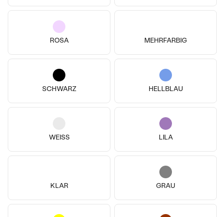
ROSA
MEHRFARBIG
14k
14k
14k
14k
14k
14k
SCHWARZ
HELLBLAU
14 Karat Gelbgold, Saphir
14 Karat Weißgold, Saphir
Capricorn
Virgo
von € 519
von € 519
WEISS
LILA
AUF LAGER
AUF LAGER
KLAR
GRAU