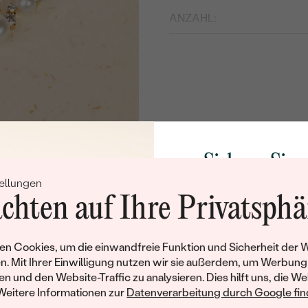
ANZAHL:
ABMESSUNGEN:
FARBE:
FORM:
HERKUNFT:
Nebensteine
Sichern Sie 
TYP:
ellungen
Rabatt auf Ih
ANZAHL:
chten auf Ihre Privatsphä
Schmucks
ABMESSUNGEN:
FORM:
Werden Sie Teil unse
n Cookies, um die einwandfreie Funktion und Sicherheit der 
und entdecken Sie die W
HERKUNFT:
n. Mit Ihrer Einwilligung nutzen wir sie außerdem, um Werbung
gefertigten Schmucks
en und den Website-Traffic zu analysieren. Dies hilft uns, die We
Willkommensgeschen
Nebensteine
Weitere Informationen zur
Datenverarbeitung durch Google find
Ihnen umgehend einen 