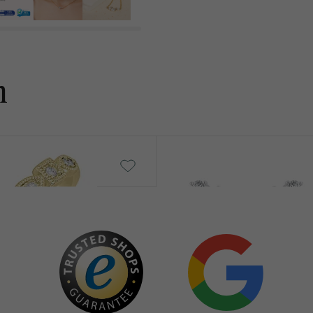
ABMESSUNGEN:
FORM:
HERKUNFT:
n
Anita
€ 149