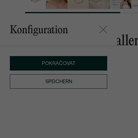
Konfiguration
Das könnte Ihnen gefalle
POKRAČOVAT
Nivrutti
Hadya
von € 969
€ 309
SPEICHERN