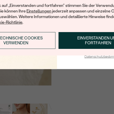
TYP:
Ihren ersten Ein
k auf „Einverstanden und fortfahren" stimmen Sie der Verwendu
Sie können Ihre
Einstellungen
jederzeit anpassen und einzelne 
ANZAHL:
swählen. Weitere Informationen und detaillierte Hinweise finde
ABMESSUNGEN:
ie-Richtlinie
.
FORM:
HERKUNFT:
TECHNISCHE COOKIES
EINVERSTANDEN 
ANMELDEN & RABAT
VERWENDEN
FORTFAHREN
Nebensteine
E-Mail-Adresse je bei uns i
Datenschutzbest
TYP:
ANZAHL:
ABMESSUNGEN:
HERKUNFT:
Nebensteine
TYP:
ANZAHL: