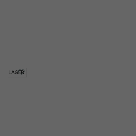
4 - 4.5 mm
Rund
Natürlich
AUF LAGER