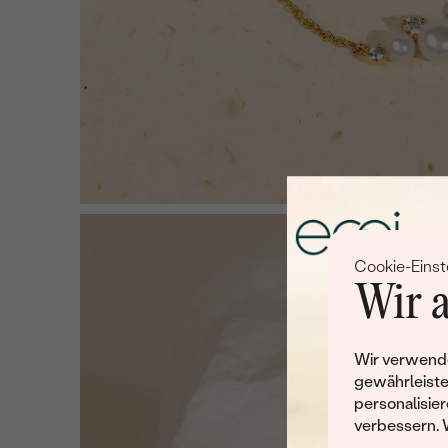
Cookie-Einst
Wir a
Wir verwende
gewährleiste
personalisier
verbessern. 