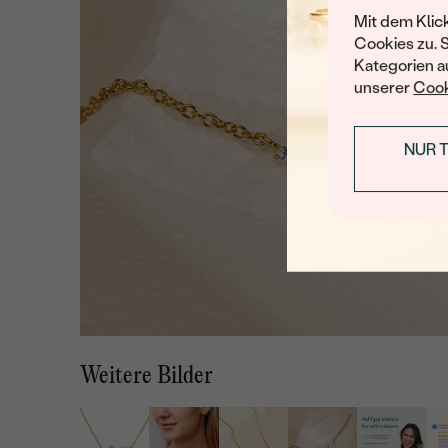
Mit dem Klic
Cookies zu. 
Kategorien au
unserer
Cook
NUR 
Weitere Bilder