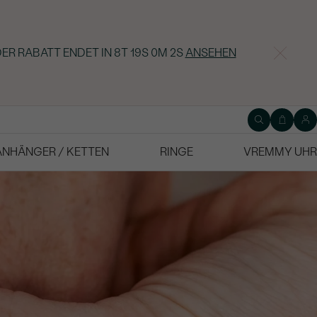
DER RABATT ENDET IN
8T 19S 0M 1S
ANSEHEN
ANHÄNGER / KETTEN
RINGE
VREMMY UHR