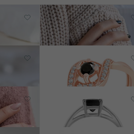
14 Karat Gelbgold, Diamant
Mahir
von € 539
14 Karat Gelbgold, Diamant
Nurisa
von € 419
14 Karat Weißgold, Diamant
Unnati
von € 1 059