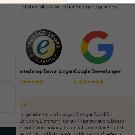
Sie haben alle Artikel in der Kategorie gesehen.
Trusted shop Bewertungen
Google Bewertungen
4.9
4.9
Sehr gut gearbeitet und von großartiger Qualität.
Stein,klar&rein. Lieferung hat nur 1 Tag gedauert. Besser
geht es nicht. Verpackung traumhaft.Auch der Kontakt
sehr freundlich und hilfsbereit.Ich bin sehr zufrieden und