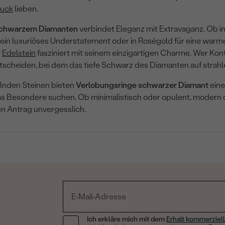
uck
lieben.
 schwarzem Diamanten
verbindet Eleganz mit Extravaganz. Ob i
 ein luxuriöses Understatement oder in Roségold für eine warm
e
Edelstein
fasziniert mit seinem einzigartigen Charme. Wer Kontr
scheiden, bei dem das tiefe Schwarz des Diamanten auf strahle
lnden Steinen bieten
Verlobungsringe schwarzer Diamant
eine
e das Besondere suchen. Ob minimalistisch oder opulent, modern o
n Antrag unvergesslich.
Ich erkläre mich mit dem
Erhalt kommerziell