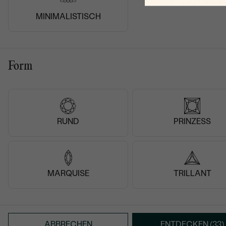
MINIMALISTISCH
Form
RUND
PRINZESS
MARQUISE
TRILLANT
Super Kundendienst, toller Service, wunderschönes
Produkt. Gerne wieder!
Verifizierter Kunde
ABBRECHEN
ENTDECKEN (33)