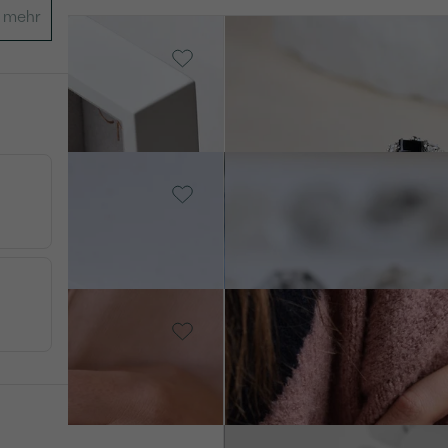
old, Diamant
14 Karat Gelbgold, Diamant
Medrie
von € 1 389
old, Diamant
14 Karat Gelbgold, Diamant
Harley
€ 3 149
old, Diamant
14 Karat Weißgold, Diamant
Mahiya
von € 1 279