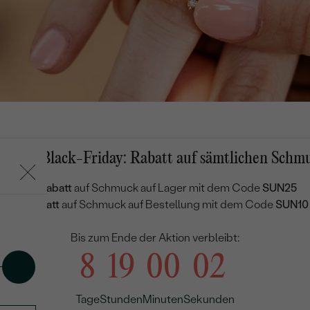
mmer-Black-Friday: Rabatt auf sämtlichen Schm
25 % Rabatt
auf Schmuck auf Lager mit dem Code
SUN25
manten
10 % Rabatt
auf Schmuck auf Bestellung mit dem Code
SUN10
Bis zum Ende der Aktion verbleibt:
8
19
00
01
Tage
Stunden
Minuten
Sekunde