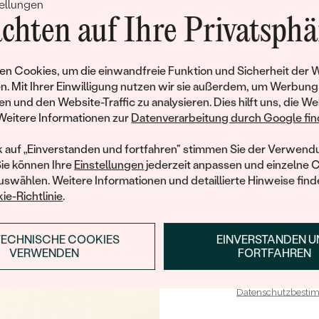
ellungen
Rabatt auf Ih
Ida
chten auf Ihre Privatsphä
von € 2 929
Schmucks
Werden Sie Teil unse
n Cookies, um die einwandfreie Funktion und Sicherheit der 
und entdecken Sie die W
n. Mit Ihrer Einwilligung nutzen wir sie außerdem, um Werbung
old, Diamant
14 Karat Weißgold, Diamant
gefertigten Schmucks
en und den Website-Traffic zu analysieren. Dies hilft uns, die We
Fernanda
Willkommensgeschen
Weitere Informationen zur
Datenverarbeitung durch Google find
von € 1 339
Ihnen umgehend einen 
Ihren ersten Ein
k auf „Einverstanden und fortfahren" stimmen Sie der Verwendu
Sie können Ihre
Einstellungen
jederzeit anpassen und einzelne 
swählen. Weitere Informationen und detaillierte Hinweise finde
N
ie-Richtlinie
.
TECHNISCHE COOKIES
EINVERSTANDEN 
ANMELDEN & RABAT
VERWENDEN
FORTFAHREN
E-Mail-Adresse je bei uns i
Datenschutzbest