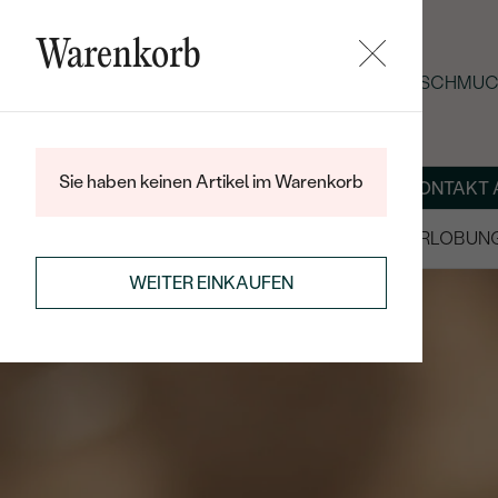
Warenkorb
SOMMER-BLACK-FRIDAY: -25 % AUF SCHMUC
Sie haben keinen Artikel im Warenkorb
ÜBER UNS
MAGAZIN
SCHMUCK NACH MASS
KONTAKT 
SALE
TRAURINGE/EHERINGE
VERLOBUN
WEITER EINKAUFEN