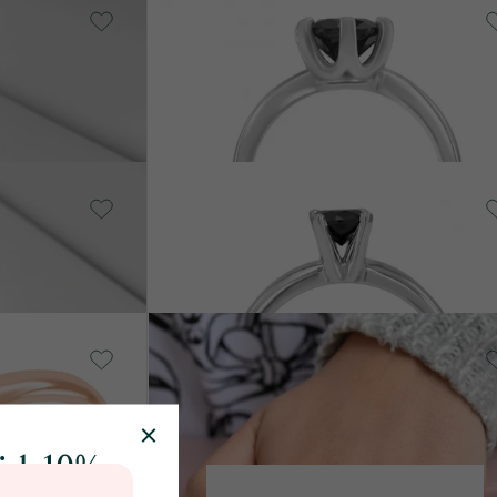
14 Karat Weißgold, Diamant
Mukti
von € 1 689
14 Karat Weißgold, Diamant
Zandia
von € 1 019
14 Karat Gelbgold, Diamant
Lenal
von € 1 069
sich 10%
14 Karat Roségold, Diamant