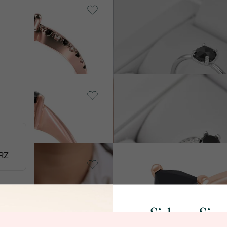
14 Karat Weißgold, Diamant
AUF
Paolo
LAGER
von € 589
old, Diamant
14 Karat Weißgold, Diamant
Mita
von € 1 759
old, Diamant
14 Karat Weißgold, Diamant
RZ
Valla
€ 849
Sichern Sie 
old, Diamant
14 Karat Weißgold, Diamant