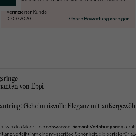
kann Eppi wirklich empfehlen.Vielen Dank
Verifizierter Kunde
03.09.2020
Ganze Bewertung anzeigen
sringe
manten von Eppi
antring: Geheimnisvolle Eleganz mit außergewöh
ief wie das Meer – ein
schwarzer Diamant Verlobungsring
strah
llanz verleiht ihm eine mysteriöse Schönheit, die perfekt für alle