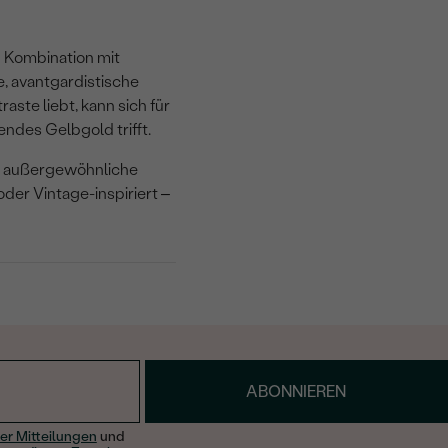
n Kombination mit
e, avantgardistische
aste liebt, kann sich für
ndes Gelbgold trifft.
 außergewöhnliche
der Vintage-inspiriert –
ABONNIEREN
er Mitteilungen
und