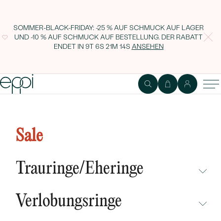
SOMMER-BLACK-FRIDAY: -25 % AUF SCHMUCK AUF LAGER
UND -10 % AUF SCHMUCK AUF BESTELLUNG. DER RABATT
ENDET IN
9T 6S 21M 13S
ANSEHEN
Goldener Ring mit schwarzen
Diamanten Mahir
Sale
Trauringe/Eheringe
NICHT ÜBERSEHEN
Verlobungsringe
NEUHEITEN
NICHT ÜBERSEHEN