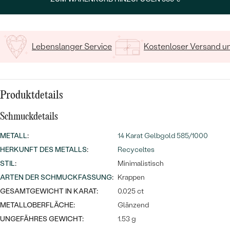
MIT SALT AND PEPPER DIAMANTEN
LUXURIÖSE
PREISWERTE
EDELSTEINSCHMUCK
Meistverkaufte
MIT EDELSTEIN
LUXURIÖSE
SCHMUCK MIT LAB GROWN
Lebenslanger Service
Kostenloser Versand 
Eheringe
DIAMANTEN
NACH MATERIAL
GOLD
PERLENSCHMUCK
Produktdetails
ANSCHAUEN
PLATIN
Schmuckdetails
NACH STYL
SILBER
METALL
:
14 Karat Gelbgold 585/1000
PERSONALISIERT
HERKUNFT DES METALLS
:
Recyceltes
SYMBOLISCH
STIL
:
Minimalistisch
ARTEN DER SCHMUCKFASSUNG
:
Krappen
MINIMALISTISCH
GESAMTGEWICHT IN KARAT:
0.025 ct
METALLOBERFLÄCHE:
Glänzend
NACH ANLASS
UNGEFÄHRES GEWICHT:
1.53 g