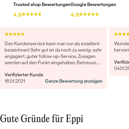
Trusted shop Bewertungen
Google Bewertungen
4.9
4.9
Den Kundenservice kann man nur als exzellent
Wunder
bezeichnen! Sehr gut ist da noch zu wenig: sehr
hervor
engagiert, guter follow-up-Service, Zusagen
Verifiz
werden auf den Punkt eingehalten, Betreuung
04.01.
ist herausragend!
Verifizierter Kunde
18.01.2021
Ganze Bewertung anzeigen
Gute Gründe für Eppi