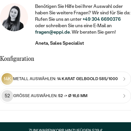
STATEMENT
MIT FÜLLUNG
KINDER
Benötigen Sie Hilfe bei Ihrer Auswahl oder
LAB GROWN DIAMANTEN ZUM
MEDAILLON
SCHMUCK FÜR KINDER
haben Sie weitere Fragen? Wir sind für Sie da:
SIEGELRINGE
EINFASSEN
IM SET
PIERCINGS
Rufen Sie uns an unter
+49 304 6690376
KETTEN
BROSCHEN
oder schreiben Sie uns eine E-Mail an
PERSONALISIERT
FARBIGE DIAMANTEN ZUM EINFASSEN
fragen@eppi.de
. Wir beraten Sie gern!
NACH PREIS
HERZKETTEN
SCHMUCKZUBEHÖR
NACH STEIN
Aneta, Sales Specialist
GÜNSTIG
NACH EDELSTEIN
NACH EDELSTEIN
MIT DIAMANT
MIT TIEREN
NACH MATERIAL
Konfiguration
MIT DIAMANT
MIT DIAMANT
LUXURIÖSE
MIT EDELSTEIN
GOLD
NACH EDELSTEIN
MIT EDELSTEIN
MIT LAB GROWN DIAMANT
PERLENOHRRINGE
14K
METALL AUSWÄHLEN:
14 KARAT GELBGOLD 585/1000
MIT DIAMANT
SILBER
PERLENRINGE
MIT MOISSANIT
52
MIT EDELSTEIN
GRÖSSE AUSWÄHLEN:
52 -> Ø 16,6 MM
PLATIN
NACH PREIS
MIT FARBIGEN DIAMANTEN
NACH PREIS
PREISWERTE
PERLENKETTEN
NACH STEIN
MIT SCHWARZEN DIAMANTEN
PREISWERTE
LUXURIÖSE
DIAMANTSCHMUCK
NACH PREIS
ZUM WARENKORB HINZUFÜGEN
539 €