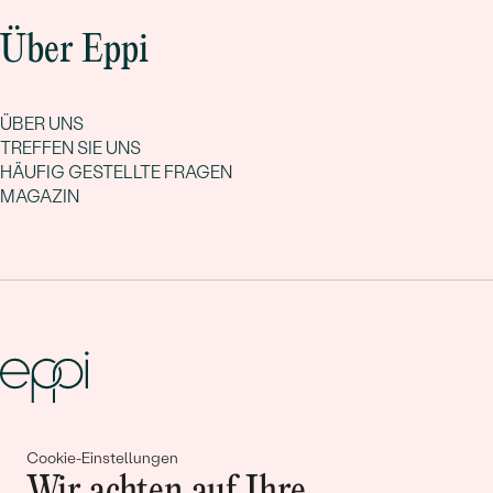
Über Eppi
ÜBER UNS
TREFFEN SIE UNS
HÄUFIG GESTELLTE FRAGEN
MAGAZIN
Gemeinsam erschaffen wir
Cookie-Einstellungen
Wir achten auf Ihre