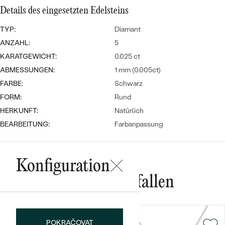
Meistverkaufte
NACH DER FARBE
Details des eingesetzten Edelsteins
Meistverkaufte
Ohrrinnge
TYP:
NACH DER FORM
Diamant
Ringe
ANZAHL:
5
MASSGEFERTIGTER
Personalisierte
KARATGEWICHT:
0.025 ct
ABMESSUNGEN:
1 mm (0.005ct)
ANSEHEN
DIAMANTEN
Halsketten
FARBE:
Schwarz
ANSEHEN
FORM:
Rund
HERKUNFT:
Natürlich
BEARBEITUNG:
Farbanpassung
ANSEHEN
Wave Kollektion
Konfiguration
Das könnte Ihnen gefallen
ANSEHEN
POKRAČOVAT