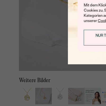
Mit dem Klic
Cookies zu. 
Kategorien au
unserer
Cook
NUR 
Weitere Bilder