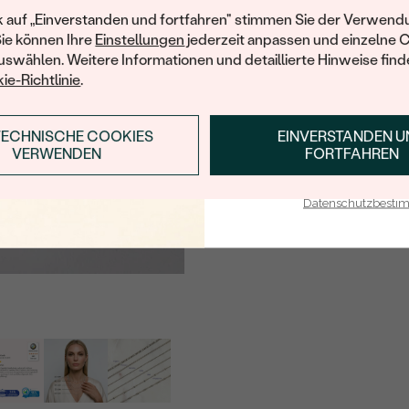
Ihren ersten Ein
k auf „Einverstanden und fortfahren" stimmen Sie der Verwendu
HERKUNFT:
Sie können Ihre
Einstellungen
jederzeit anpassen und einzelne 
swählen. Weitere Informationen und detaillierte Hinweise finde
ie-Richtlinie
.
TECHNISCHE COOKIES
EINVERSTANDEN 
ANMELDEN & RABAT
VERWENDEN
FORTFAHREN
E-Mail-Adresse je bei uns i
Datenschutzbest