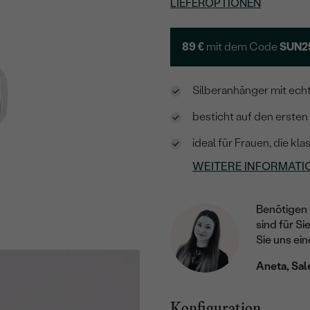
LIEFEROPTIONEN
89 €
mit dem Code
SUN2
Silberanhänger mit ech
besticht auf den ersten
ideal für Frauen, die k
WEITERE INFORMATI
Benötigen 
sind für Si
Sie uns ein
Aneta, Sal
Konfiguration