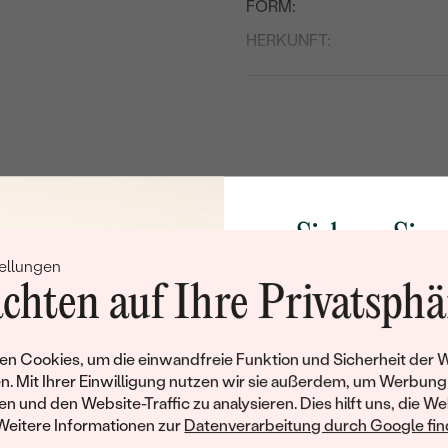
FORM:
HERKUNFT:
Nebensteine
TYP:
ANZAHL:
ABMESSUNGEN:
FORM:
Sichern Sie 
HERKUNFT:
ellungen
Rabatt auf Ih
chten auf Ihre Privatsphä
Nebensteine
Schmucks
TYP:
Werden Sie Teil unse
n Cookies, um die einwandfreie Funktion und Sicherheit der 
ANZAHL:
und entdecken Sie die W
n. Mit Ihrer Einwilligung nutzen wir sie außerdem, um Werbung
gefertigten Schmucks
en und den Website-Traffic zu analysieren. Dies hilft uns, die We
ABMESSUNGEN:
Willkommensgeschen
Weitere Informationen zur
Datenverarbeitung durch Google find
FORM:
Ihnen umgehend einen 