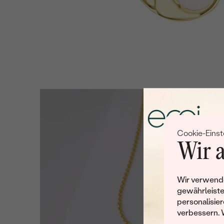
Cookie-Einst
Wir a
Wir verwende
gewährleiste
personalisier
verbessern. 