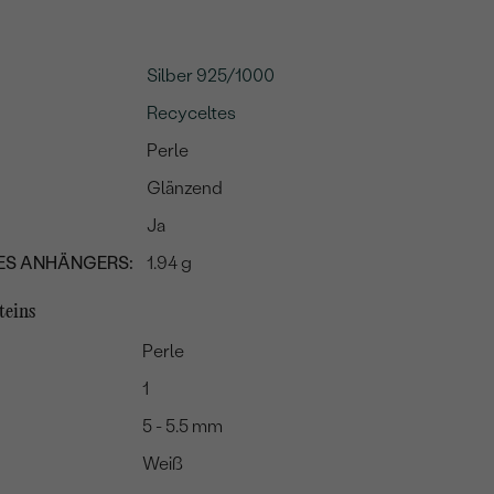
Silber 925/1000
Recyceltes
Perle
Glänzend
Ja
ES ANHÄNGERS:
1.94 g
teins
Perle
1
5 - 5.5 mm
Weiß