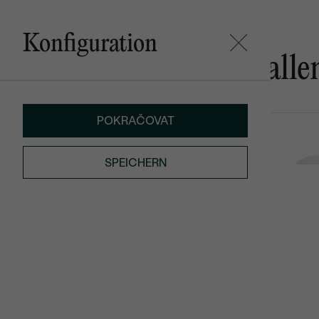
Konfiguration
Das könnte Ihnen gefalle
POKRAČOVAT
Haidi
Nivrutti
AUF LAGER
€ 159
von € 969
SPEICHERN