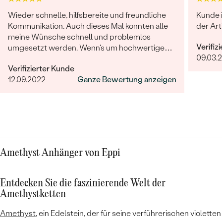
Wieder schnelle, hilfsbereite und freundliche
Kunde 
Kommunikation. Auch dieses Mal konnten alle
der Art
meine Wünsche schnell und problemlos
Verifiz
umgesetzt werden. Wenn's um hochwertigen,
09.03.
individuellen und nachhaltigen Schmuck geht,
Verifizierter Kunde
ist Eppi meine Empfehlung!
12.09.2022
Ganze Bewertung anzeigen
Amethyst Anhänger von Eppi
Entdecken Sie die faszinierende Welt der
Amethystketten
Amethyst
, ein Edelstein, der für seine verführerischen violetten