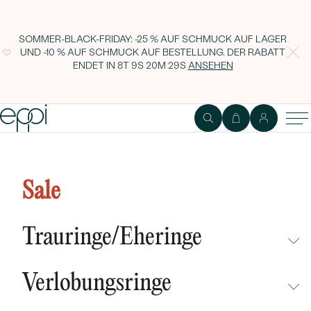
SOMMER-BLACK-FRIDAY: -25 % AUF SCHMUCK AUF LAGER
UND -10 % AUF SCHMUCK AUF BESTELLUNG. DER RABATT
ENDET IN
8T 9S 20M 28S
ANSEHEN
Sale
Trauringe/Eheringe
NICHT ÜBERSEHEN
Verlobungsringe
NEUHEITEN
NICHT ÜBERSEHEN