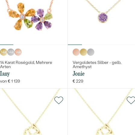
14k
14k
14k
14 Karat Roségold, Mehrere
Vergoldetes Silber - gelb,
Arten
Amethyst
Iany
Jonie
von € 1 139
€ 229