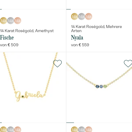
14k
14k
14k
14k
14k
14k
14 Karat Roségold, Mehrere
14 Karat Roségold, Amethyst
Arten
Fische
Nyala
von € 509
von € 559
14k
14k
14k
14k
14k
14k