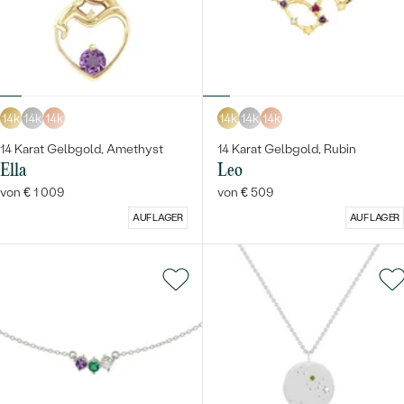
14k
14k
14k
14k
14k
14k
Bestseller
14 Karat Gelbgold, Amethyst
14 Karat Gelbgold, Rubin
Ella
Leo
von € 1 009
von € 509
AUF LAGER
AUF LAGER
ANSEHEN