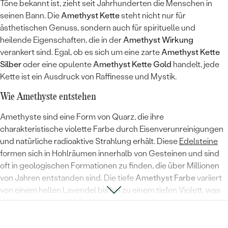
Töne bekannt ist, zieht seit Jahrhunderten die Menschen in
seinen Bann. Die
Amethyst Kette
steht nicht nur für
ästhetischen Genuss, sondern auch für spirituelle und
heilende Eigenschaften, die in der
Amethyst Wirkung
verankert sind. Egal, ob es sich um eine zarte
Amethyst Kette
Silber
oder eine opulente
Amethyst Kette Gold
handelt, jede
Kette ist ein Ausdruck von Raffinesse und Mystik.
Wie Amethyste entstehen
Amethyste sind eine Form von Quarz, die ihre
charakteristische violette Farbe durch Eisenverunreinigungen
und natürliche radioaktive Strahlung erhält. Diese
Edelsteine
formen sich in Hohlräumen innerhalb von Gesteinen und sind
oft in geologischen Formationen zu finden, die über Millionen
von Jahren entstanden sind. Die tiefe
Amethyst Farbe
variiert
von einem hellen Lavendel bis hin zu einem tiefen Violett, was
die Steine besonders begehrt macht.
Bekannte Amethystketten und ihre Geschichten