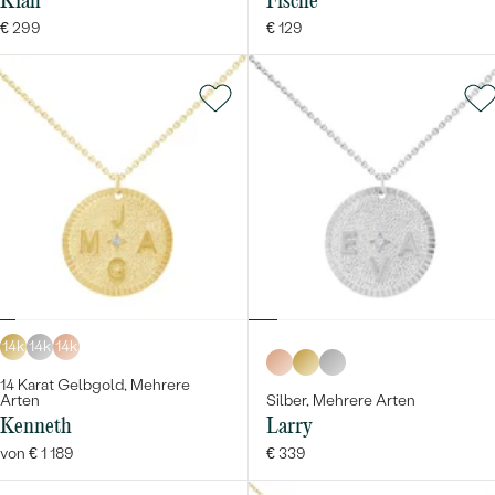
Kiah
Fische
€ 299
€ 129
14k
14k
14k
14 Karat Gelbgold, Mehrere
Arten
Silber, Mehrere Arten
Kenneth
Larry
von € 1 189
€ 339