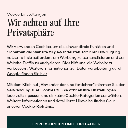
auffälligen Hingucker. Ein Amethyst-Anhänger direkt auf der
Haut getragen, was seine Wirkung verstärkt, fördert unser
Cookie-Einstellungen
Urteilsvermögen und wir können viele Dinge klarer sehen und
Wir achten auf Ihre
rationaler entscheiden. Aber auch Inspiration und Intuition
© 2011 - 2026, Eppi.de
werden durch diesen
Anhänger
und diese
Kette mit Edelstein
Privatsphäre
gestärkt.
Wir verwenden Cookies, um die einwandfreie Funktion und
Sicherheit der Website zu gewährleisten. Mit Ihrer Einwilligung
nutzen wir sie außerdem, um Werbung zu personalisieren und den
Website-Traffic zu analysieren. Dies hilft uns, die Website zu
verbessern. Weitere Informationen zur
Datenverarbeitung durch
Warenkorb
Google finden Sie hier
.
Mit dem Klick auf „Einverstanden und fortfahren" stimmen Sie der
Verwendung aller Cookies zu. Sie können Ihre
Einstellungen
jederzeit anpassen und einzelne Cookie-Kategorien auswählen.
Weitere Informationen und detaillierte Hinweise finden Sie in
unserer
Cookie-Richtlinie
.
Sie haben keinen Artikel im Warenkorb
EINVERSTANDEN UND FORTFAHREN