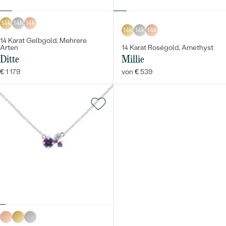
14k
14k
14k
14k
14k
14k
14 Karat Gelbgold, Mehrere
Arten
14 Karat Roségold, Amethyst
Ditte
Millie
€ 1 179
von € 539