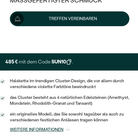
MASSGEFERTIGTER SCHMUCK
539 €
SILBER
MIT MEHREREN DIAMANTEN
NACH STYL
GOLD
AUSVERKAUF
AUSVERKAUF
Wir liefern den Schmuck innerhalb von 3 - 4 Wochen.
TREFFEN VEREINBAREN
PLATIN
KLASSISCH
HALO
Lieferoptionen
SILBER
WENN SCHMUCK HILFT
NACH MATERIAL
MINIMALISTISCHE
DREI STEINE
PLATIN
+ 135 €
NACH STYL
EXPRESSHERSTELLUNG
GOLD
NACH TYP
MEMOIRE
OHRSTECKER
VINTAGE
OHRRINGE
SILBER
NACH STYL
485 €
mit dem Code
SUN10
.
V-FORM
CREOLEN
IM SET
SOLITÄR
RINGE
PLATIN
VINTAGE
Halskette im trendigen Cluster-Design, die vor allem durch
MINIMALISTISCHE
AUSSERGEWÖHNLICH
verschiedene violette Farbtöne beeindruckt
ZUR GEBURT EINES KINDES
ANHÄNGER / KETTEN
AUSSERGEWÖHNLICHE
NACH STYL
OHRHÄNGER
das Cluster besteht aus 4 natürlichen Edelsteinen (Amethyst,
PERSONALISIERT
ARMBÄNDER
GESTALTE EINEN RING
Mondstein, Rhodolith-Granat und Tansanit)
MEMOIRE
GEHÄMMERTE
SOLITÄR
ein originelles Modell, das Sie sowohl tagsüber als auch zu
WÄHLE EINEN RING
MIT STERNZEICHEN
SCHMUCKSET
verschiedenen festlichen Anlässen tragen können
MINIMALISTISCHE
VON HAND GRAVIERTE
HERZ
WEITERE INFORMATIONEN
DIAMANTEN ZUM EINFASSEN
MINIMALISTISCH
HERRENSCHMUCK