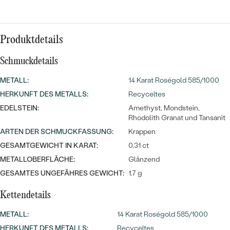
Meistverkaufte
NACH DER FARBE
Meistverkaufte
Ohrrinnge
NACH DER FORM
Produktdetails
Ringe
MASSGEFERTIGTER
Personalisierte
Schmuckdetails
ANSEHEN
DIAMANTEN
METALL
:
14 Karat Roségold 585/1000
Halsketten
HERKUNFT DES METALLS
:
Recyceltes
ANSEHEN
EDELSTEIN:
Amethyst, Mondstein,
Rhodolith Granat und Tansanit
ARTEN DER SCHMUCKFASSUNG
:
Krappen
ANSEHEN
Wave Kollektion
GESAMTGEWICHT IN KARAT:
0.31 ct
METALLOBERFLÄCHE:
Glänzend
GESAMTES UNGEFÄHRES GEWICHT:
1.7 g
ANSEHEN
Kettendetails
METALL
:
14 Karat Roségold 585/1000
HERKUNFT DES METALLS
:
Recyceltes