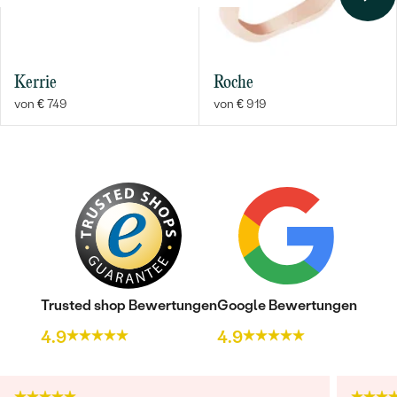
ABMESSUNGEN:
2 mm
FORM:
Rund
FARBE:
Weiß mit farbigem Abglanz
HERKUNFT:
Natürlich
Kerrie
Roche
von € 749
von € 919
Nebensteine
TYP:
Tansanit
ANZAHL:
1
KARATGEWICHT:
0.04 ct
ABMESSUNGEN:
2 mm
FORM:
Rund
FARBE:
Violett
HERKUNFT:
Natürlich
Trusted shop Bewertungen
Google Bewertungen
Nebensteine
4.9
4.9
TYP:
Rhodolith Granat
ANZAHL:
1