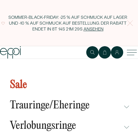
SOMMER-BLACK-FRIDAY: -25 % AUF SCHMUCK AUF LAGER
UND -10 % AUF SCHMUCK AUF BESTELLUNG. DER RABATT
ENDET IN
8T 14S 21M 28S
ANSEHEN
Lila Cluster Halskette mit
Amethyst und Edelsteinen Millie
Sale
Trauringe/Eheringe
NICHT ÜBERSEHEN
Verlobungsringe
NEUHEITEN
NICHT ÜBERSEHEN