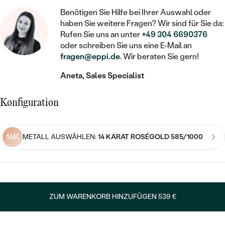
STATEMENT
MIT FÜLLUNG
KINDER
LAB GROWN DIAMANTEN ZUM
Benötigen Sie Hilfe bei Ihrer Auswahl oder
MEDAILLON
SCHMUCK FÜR KINDER
haben Sie weitere Fragen? Wir sind für Sie da:
SIEGELRINGE
EINFASSEN
IM SET
PIERCINGS
Rufen Sie uns an unter
+49 304 6690376
KETTEN
BROSCHEN
oder schreiben Sie uns eine E-Mail an
PERSONALISIERT
FARBIGE DIAMANTEN ZUM EINFASSEN
fragen@eppi.de
. Wir beraten Sie gern!
NACH PREIS
HERZKETTEN
SCHMUCKZUBEHÖR
NACH STEIN
Aneta, Sales Specialist
GÜNSTIG
NACH EDELSTEIN
NACH EDELSTEIN
MIT DIAMANT
MIT TIEREN
NACH MATERIAL
MIT DIAMANT
Konfiguration
MIT DIAMANT
LUXURIÖSE
MIT EDELSTEIN
GOLD
NACH EDELSTEIN
MIT EDELSTEIN
MIT LAB GROWN DIAMANT
PERLENOHRRINGE
14K
METALL AUSWÄHLEN:
14 KARAT ROSÉGOLD 585/1000
MIT DIAMANT
SILBER
PERLENRINGE
MIT MOISSANIT
MIT EDELSTEIN
PLATIN
NACH PREIS
MIT FARBIGEN DIAMANTEN
NACH PREIS
PREISWERTE
PERLENKETTEN
ZUM WARENKORB HINZUFÜGEN
539 €
NACH STEIN
MIT SCHWARZEN DIAMANTEN
PREISWERTE
LUXURIÖSE
DIAMANTSCHMUCK
NACH PREIS