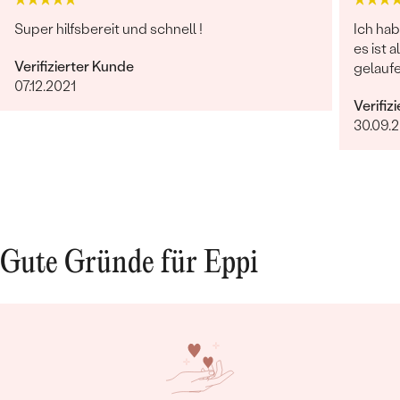
KARATGEWICHT:
0.03 ct
Super hilfsbereit und schnell !
Ich hab
ABMESSUNGEN:
1.5 mm
es ist 
FORM:
Rund
Verifizierter Kunde
gelaufe
FARBE:
Violett
07.12.2021
Verifiz
HERKUNFT:
Natürlich
30.09.
Gute Gründe für Eppi