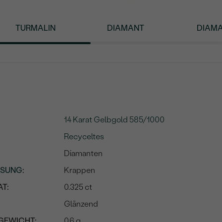
TURMALIN
DIAMANT
DIAM
14 Karat Gelbgold 585/1000
Recyceltes
Diamanten
SSUNG
:
Krappen
T:
0.325 ct
Glänzend
GEWICHT:
0.6 g