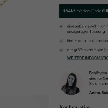
1 844 €
mit dem Code
SU
eine außergewöhnlich fu
einzigartigen Fassung
hinter dem schillernden
der größte von ihnen i
WEITERE INFORMATI
Benötigen 
sind für Si
Sie uns ein
Aneta, Sal
Konfiguration