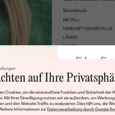
Kettendetails
METALL
:
HERKUNFT DES METALLS
:
LÄNGE
:
BREITE:
TYP:
Sichern Sie 
Details des eingesetzten Edels
ellungen
Rabatt auf Ih
chten auf Ihre Privatsphä
TYP:
Schmucks
ANZAHL:
Werden Sie Teil unse
n Cookies, um die einwandfreie Funktion und Sicherheit der 
KARATGEWICHT:
und entdecken Sie die W
n. Mit Ihrer Einwilligung nutzen wir sie außerdem, um Werbung
ABMESSUNGEN:
gefertigten Schmucks
en und den Website-Traffic zu analysieren. Dies hilft uns, die We
Willkommensgeschen
Weitere Informationen zur
Datenverarbeitung durch Google find
REINHEIT:
Ihnen umgehend einen 