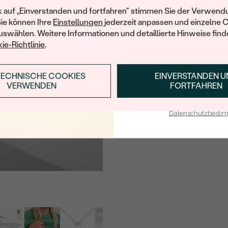
FARBE:
Ihren ersten Ein
k auf „Einverstanden und fortfahren" stimmen Sie der Verwendu
Sie können Ihre
Einstellungen
jederzeit anpassen und einzelne 
FORM:
swählen. Weitere Informationen und detaillierte Hinweise finde
HERKUNFT:
ie-Richtlinie
.
Nebensteine
TECHNISCHE COOKIES
EINVERSTANDEN 
ANMELDEN & RABAT
TYP:
VERWENDEN
FORTFAHREN
E-Mail-Adresse je bei uns i
ANZAHL:
Datenschutzbest
KARATGEWICHT:
ABMESSUNGEN:
FORM:
REINHEIT:
FARBE:
HERKUNFT:
Nebensteine