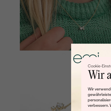
Cookie-Einst
Wir a
Wir verwende
gewährleiste
personalisier
verbessern. 