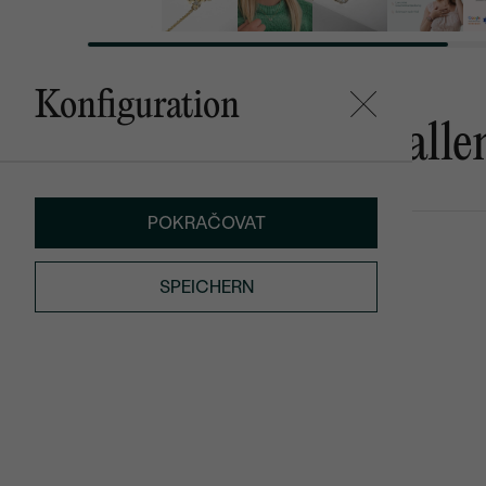
Konfiguration
Das könnte Ihnen gefalle
POKRAČOVAT
Roche
Bonato
von € 2 279
von € 649
SPEICHERN