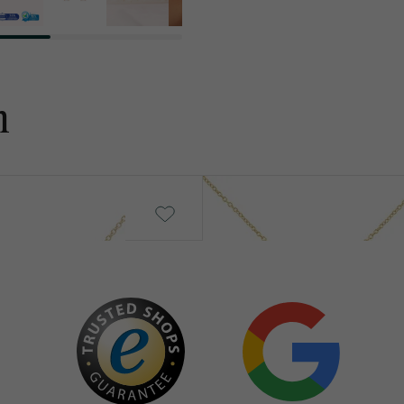
KARATGEWICHT:
ABMESSUNGEN:
FORM:
n
REINHEIT:
FARBE:
HERKUNFT:
Millie
von € 2 049