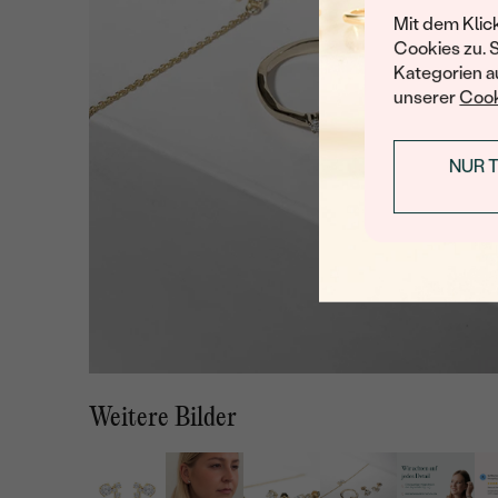
Mit dem Klic
Cookies zu. 
Kategorien au
unserer
Cook
NUR 
Weitere Bilder