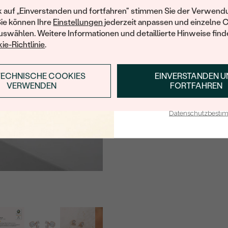
HERKUNFT:
Ihren ersten Ein
k auf „Einverstanden und fortfahren" stimmen Sie der Verwendu
Sie können Ihre
Einstellungen
jederzeit anpassen und einzelne 
Nebensteine
swählen. Weitere Informationen und detaillierte Hinweise finde
ie-Richtlinie
.
TYP:
ANZAHL:
TECHNISCHE COOKIES
EINVERSTANDEN 
ANMELDEN & RABAT
KARATGEWICHT:
VERWENDEN
FORTFAHREN
ABMESSUNGEN:
E-Mail-Adresse je bei uns i
Datenschutzbest
FORM:
REINHEIT:
FARBE:
HERKUNFT:
Nebensteine
TYP:
ANZAHL: