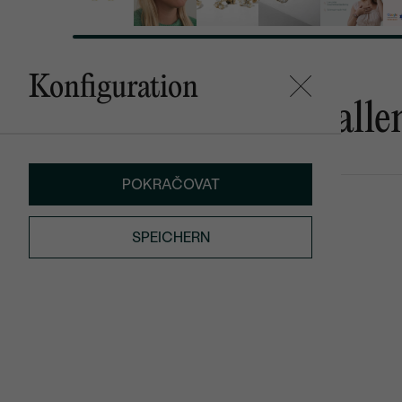
Konfiguration
Das könnte Ihnen gefalle
POKRAČOVAT
Roche
Kianna
von € 2 279
von € 1 499
SPEICHERN