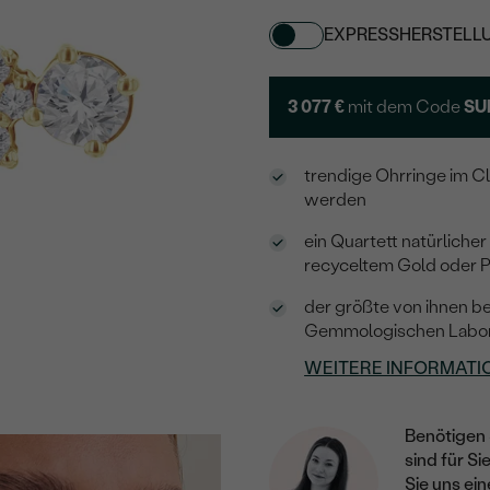
EXPRESSHERSTELL
3 077 €
mit dem Code
SU
trendige Ohrringe im Cl
werden
ein Quartett natürliche
recyceltem Gold oder P
der größte von ihnen be
Gemmologischen Labo
WEITERE INFORMATI
Benötigen 
sind für Si
Sie uns ein