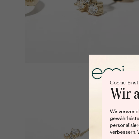
Cookie-Einst
Wir a
Wir verwende
gewährleiste
personalisier
verbessern. 