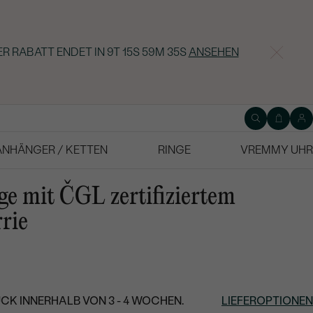
ER RABATT ENDET IN
9T 15S 59M 34S
ANSEHEN
ANHÄNGER / KETTEN
RINGE
VREMMY UHR
ge mit ČGL zertifiziertem
rie
CK INNERHALB VON 3 - 4 WOCHEN.
LIEFEROPTIONEN