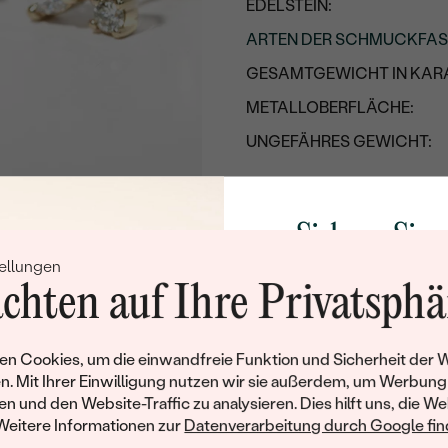
EDELSTEIN:
ARTEN DER SCHMUCKFA
GESAMTGEWICHT IN KARA
METALLOBERFLÄCHE:
UNGEFÄHRES GEWICHT:
Details des eingesetzten Edels
TYP:
Sichern Sie 
ANZAHL:
ellungen
Rabatt auf Ih
KARATGEWICHT:
chten auf Ihre Privatsphä
Schmucks
ABMESSUNGEN:
Werden Sie Teil unse
REINHEIT:
n Cookies, um die einwandfreie Funktion und Sicherheit der 
und entdecken Sie die W
n. Mit Ihrer Einwilligung nutzen wir sie außerdem, um Werbung
FARBE:
gefertigten Schmucks
en und den Website-Traffic zu analysieren. Dies hilft uns, die We
Willkommensgeschen
Weitere Informationen zur
Datenverarbeitung durch Google find
FORM:
Ihnen umgehend einen 