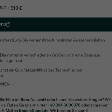
+ 513 €
UNG
N10
.
usterstil, die Sie wegen ihres funkelnden Aussehens lieben
r Diamanten in verschiedenen Größen ist in eine Basis aus
latin gefasst
sitzt ein Qualitätszertifikat des Tschechischen
rs
ONEN
Sie Hilfe bei Ihrer Auswahl oder haben Sie weitere Fragen? Wir
e da: Rufen Sie uns an unter
+49 304 6690376
oder schreiben
e E-Mail an
fragen@eppi.de
. Wir beraten Sie gern!