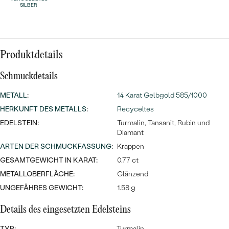
Meistverkaufte
NACH DER FARBE
SILBER
Meistverkaufte
Ohrrinnge
NACH DER FORM
Ringe
Produktdetails
MASSGEFERTIGTER
Personalisierte
ANSEHEN
Schmuckdetails
DIAMANTEN
Halsketten
ANSEHEN
METALL
:
14 Karat Gelbgold 585/1000
HERKUNFT DES METALLS
:
Recyceltes
EDELSTEIN:
Turmalin, Tansanit, Rubin und
Diamant
ANSEHEN
Wave Kollektion
ARTEN DER SCHMUCKFASSUNG
:
Krappen
GESAMTGEWICHT IN KARAT:
0.77 ct
METALLOBERFLÄCHE:
Glänzend
UNGEFÄHRES GEWICHT:
1.58 g
ANSEHEN
Details des eingesetzten Edelsteins
TYP:
Turmalin