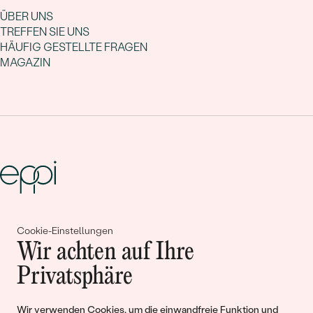
ÜBER UNS
TREFFEN SIE UNS
HÄUFIG GESTELLTE FRAGEN
MAGAZIN
Gemeinsam erschaffen wir
Cookie-Einstellungen
Wir achten auf Ihre
Geschichten von Schönheit und
Privatsphäre
Liebe
Wir verwenden Cookies, um die einwandfreie Funktion und