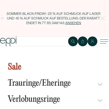
SOMMER-BLACK-FRIDAY: -25 % AUF SCHMUCK AUF LAGER
UND -10 % AUF SCHMUCK AUF BESTELLUNG. DER RABATT
ENDET IN
7T 8S 34M 13S
ANSEHEN
Ohrstecker mit Tansanit,
Turmalin, Rubin und einem
Sale
Diamanten Kerrie
Trauringe/Eheringe
NICHT ÜBERSEHEN
Verlobungsringe
NEUHEITEN
NICHT ÜBERSEHEN