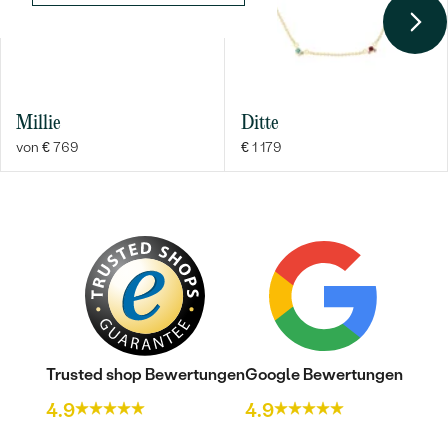
TYP:
Tansanit
ANZAHL:
2
KARATGEWICHT:
0.08 ct
ABMESSUNGEN:
2 mm
Millie
Ditte
FORM:
Rund
von € 769
€ 1 179
FARBE:
Violett
HERKUNFT:
Natürlich
Nebensteine
TYP:
Diamant
ANZAHL:
2
KARATGEWICHT:
0.03 ct
ABMESSUNGEN:
1.5 mm
Trusted shop Bewertungen
Google Bewertungen
FORM:
Rund
4.9
4.9
REINHEIT:
SI
FARBE:
G-H