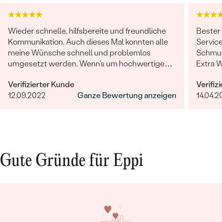
HERKUNFT:
Natürlich
Wieder schnelle, hilfsbereite und freundliche
Bester
Kommunikation. Auch dieses Mal konnten alle
Service
meine Wünsche schnell und problemlos
Schmuc
umgesetzt werden. Wenn's um hochwertigen,
Extra 
individuellen und nachhaltigen Schmuck geht,
erfüllt
Verifizierter Kunde
Verifiz
ist Eppi meine Empfehlung!
12.09.2022
Ganze Bewertung anzeigen
14.04.2
Gute Gründe für Eppi