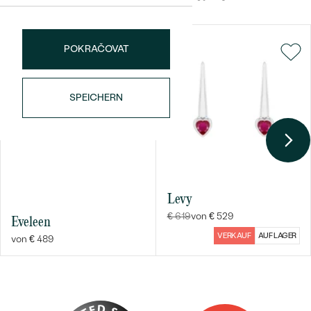
ABMESSUNGEN:
4 mm
FARBE:
Rot
POKRAČOVAT
FORM:
Herz
HERKUNFT:
Natürlich
SPEICHERN
Bestseller
ANSEHEN
Levy
€ 619
von € 529
Eveleen
VERKAUF
AUF LAGER
von € 489