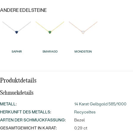
MIT SALT AND PEPPER DIAMANTEN
LUXURIÖSE
ANDERE EDELSTEINE
PREISWERTE
EDELSTEINSCHMUCK
Meistverkaufte
MIT EDELSTEIN
LUXURIÖSE
SCHMUCK MIT LAB GROWN
Eheringe
DIAMANTEN
NACH MATERIAL
GOLD
PERLENSCHMUCK
SAPHIR
SMARAGD
MONDSTEIN
ANSCHAUEN
PLATIN
NACH STYL
SILBER
PERSONALISIERT
Produktdetails
Schmuckdetails
SYMBOLISCH
METALL
:
14 Karat Gelbgold 585/1000
MINIMALISTISCH
HERKUNFT DES METALLS
:
Recyceltes
ARTEN DER SCHMUCKFASSUNG
:
Bezel
NACH ANLASS
GESAMTGEWICHT IN KARAT:
0.29 ct