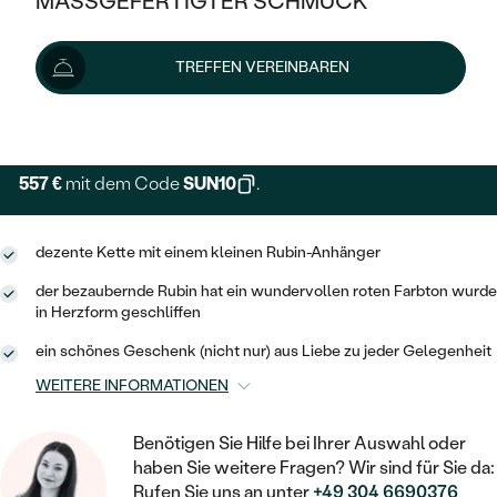
MASSGEFERTIGTER SCHMUCK
SILBER
Wir liefern den Schmuck innerhalb von 3 - 4 Wochen.
MIT MEHREREN DIAMANTEN
NACH STYL
GOLD
AUSVERKAUF
AUSVERKAUF
Lieferoptionen
TREFFEN VEREINBAREN
PLATIN
KLASSISCH
HALO
SILBER
WENN SCHMUCK HILFT
+ 124 €
EXPRESSHERSTELLUNG
NACH MATERIAL
MINIMALISTISCHE
DREI STEINE
PLATIN
NACH STYL
GOLD
NACH TYP
557 €
MEMOIRE
mit dem Code
SUN10
.
OHRSTECKER
VINTAGE
OHRRINGE
SILBER
NACH STYL
V-FORM
CREOLEN
IM SET
dezente Kette mit einem kleinen Rubin-Anhänger
SOLITÄR
RINGE
PLATIN
VINTAGE
der bezaubernde Rubin hat ein wundervollen roten Farbton wurde
MINIMALISTISCHE
AUSSERGEWÖHNLICH
in Herzform geschliffen
ZUR GEBURT EINES KINDES
ANHÄNGER / KETTEN
AUSSERGEWÖHNLICHE
NACH STYL
OHRHÄNGER
ein schönes Geschenk (nicht nur) aus Liebe zu jeder Gelegenheit
PERSONALISIERT
ARMBÄNDER
GESTALTE EINEN RING
WEITERE INFORMATIONEN
MEMOIRE
GEHÄMMERTE
SOLITÄR
WÄHLE EINEN RING
MIT STERNZEICHEN
SCHMUCKSET
MINIMALISTISCHE
Benötigen Sie Hilfe bei Ihrer Auswahl oder
VON HAND GRAVIERTE
HERZ
haben Sie weitere Fragen? Wir sind für Sie da:
DIAMANTEN ZUM EINFASSEN
MINIMALISTISCH
HERRENSCHMUCK
Rufen Sie uns an unter
+49 304 6690376