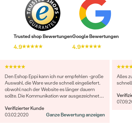
Trusted shop Bewertungen
Google Bewertungen
4.9
4.9
Den Eshop Eppi kann ich nur empfehlen -große
Alles z
Auswahl, die Ware wurde schnell eingeliefert,
schnell
obwohl nach der Website es länger dauern
Verifiz
sollte. Die Kommunikation war ausgezeichnet
07.09.
und das Juwel war wunderschön und
Verifizierter Kunde
hochqualität! Sehr sehr zufrieden.
03.02.2020
Ganze Bewertung anzeigen