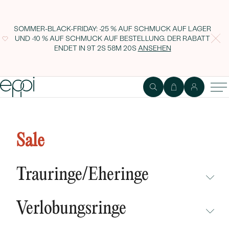
SOMMER-BLACK-FRIDAY: -25 % AUF SCHMUCK AUF LAGER
UND -10 % AUF SCHMUCK AUF BESTELLUNG. DER RABATT
ENDET IN
9T 2S 58M 19S
ANSEHEN
Halskette mit Rubinherz Davila
Sale
Trauringe/Eheringe
NICHT ÜBERSEHEN
Verlobungsringe
NEUHEITEN
NICHT ÜBERSEHEN