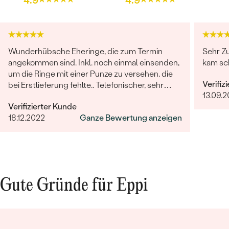
4.9
4.9
FARBE:
G-H
HERKUNFT:
Natürlich
Wunderhübsche Eheringe, die zum Termin
Sehr Zu
angekommen sind. Inkl. noch einmal einsenden,
kam sc
um die Ringe mit einer Punze zu versehen, die
Verifiz
bei Erstlieferung fehlte.. Telefonischer, sehr
13.09.2
freundlicher Kontakt, keinerlei Probleme
Verifizierter Kunde
hinsichtlich der kompletten Abwicklung. Die
18.12.2022
Ganze Bewertung anzeigen
Hochzeit rundum gelungen, das Brautpaar
glücklich. Vielen lieben Dank auch noch Mal an
dieser Stelle.
Gute Gründe für Eppi