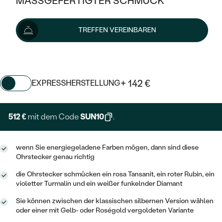
MASSGEFERTIGTER SCHMUCK
SILBER
MIT MEHREREN DIAMANTEN
NACH STYL
GOLD
AUSVERKAUF
569 €
AUSVERKAUF
TREFFEN VEREINBAREN
PLATIN
KLASSISCH
HALO
SILBER
WENN SCHMUCK HILFT
Wir liefern den Schmuck innerhalb von 3 - 4 Wochen.
NACH MATERIAL
Lieferoptionen
MINIMALISTISCHE
DREI STEINE
PLATIN
NACH STYL
GOLD
NACH TYP
MEMOIRE
+ 142 €
EXPRESSHERSTELLUNG
OHRSTECKER
VINTAGE
OHRRINGE
SILBER
NACH STYL
V-FORM
CREOLEN
IM SET
512 €
mit dem Code
SUN10
.
SOLITÄR
RINGE
PLATIN
VINTAGE
MINIMALISTISCHE
AUSSERGEWÖHNLICH
ZUR GEBURT EINES KINDES
ANHÄNGER / KETTEN
wenn Sie energiegeladene Farben mögen, dann sind diese
AUSSERGEWÖHNLICHE
NACH STYL
OHRHÄNGER
Ohrstecker genau richtig
PERSONALISIERT
ARMBÄNDER
GESTALTE EINEN RING
MEMOIRE
die Ohrstecker schmücken ein rosa Tansanit, ein roter Rubin, ein
GEHÄMMERTE
SOLITÄR
violetter Turmalin und ein weißer funkelnder Diamant
WÄHLE EINEN RING
MIT STERNZEICHEN
SCHMUCKSET
MINIMALISTISCHE
VON HAND GRAVIERTE
Sie können zwischen der klassischen silbernen Version wählen
HERZ
DIAMANTEN ZUM EINFASSEN
oder einer mit Gelb- oder Roségold vergoldeten Variante
MINIMALISTISCH
HERRENSCHMUCK