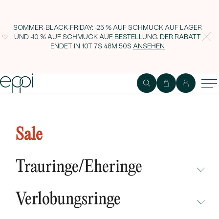
SOMMER-BLACK-FRIDAY: -25 % AUF SCHMUCK AUF LAGER
UND -10 % AUF SCHMUCK AUF BESTELLUNG. DER RABATT
ENDET IN
10T 7S 48M 49S
ANSEHEN
Silberne Ohrstecker mit Tansanit,
Turmalin, Rubin und einem
Sale
Diamanten Kerrie
Trauringe/Eheringe
NICHT ÜBERSEHEN
Verlobungsringe
NEUHEITEN
NICHT ÜBERSEHEN