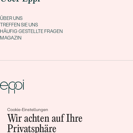
ÜBER UNS
TREFFEN SIE UNS
HÄUFIG GESTELLTE FRAGEN
MAGAZIN
Gemeinsam erschaffen wir
Cookie-Einstellungen
Geschichten von Schönheit und
Wir achten auf Ihre
Liebe
Privatsphäre