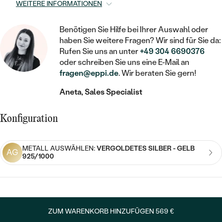
STATEMENT
MIT FÜLLUNG
WEITERE INFORMATIONEN
KINDER
LAB GROWN DIAMANTEN ZUM
MEDAILLON
SCHMUCK FÜR KINDER
SIEGELRINGE
EINFASSEN
IM SET
PIERCINGS
Benötigen Sie Hilfe bei Ihrer Auswahl oder
KETTEN
BROSCHEN
haben Sie weitere Fragen? Wir sind für Sie da:
PERSONALISIERT
FARBIGE DIAMANTEN ZUM EINFASSEN
Rufen Sie uns an unter
+49 304 6690376
NACH PREIS
HERZKETTEN
oder schreiben Sie uns eine E-Mail an
SCHMUCKZUBEHÖR
NACH STEIN
fragen@eppi.de
. Wir beraten Sie gern!
GÜNSTIG
NACH EDELSTEIN
NACH EDELSTEIN
MIT DIAMANT
MIT TIEREN
Aneta, Sales Specialist
NACH MATERIAL
MIT DIAMANT
MIT DIAMANT
LUXURIÖSE
MIT EDELSTEIN
GOLD
Konfiguration
NACH EDELSTEIN
MIT EDELSTEIN
MIT LAB GROWN DIAMANT
PERLENOHRRINGE
MIT DIAMANT
SILBER
PERLENRINGE
METALL AUSWÄHLEN:
VERGOLDETES SILBER - GELB
MIT MOISSANIT
AG
925/1000
MIT EDELSTEIN
PLATIN
NACH PREIS
MIT FARBIGEN DIAMANTEN
NACH PREIS
PREISWERTE
PERLENKETTEN
NACH STEIN
MIT SCHWARZEN DIAMANTEN
PREISWERTE
LUXURIÖSE
ZUM WARENKORB HINZUFÜGEN
569 €
DIAMANTSCHMUCK
NACH PREIS