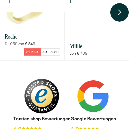
Nebensteine
TYP:
Tansanit
ANZAHL:
2
KARATGEWICHT:
0.08 ct
Roche
ABMESSUNGEN:
2 mm
€ 1 059
von € 849
Millie
FORM:
Rund
VERKAUF
AUF LAGER
von € 769
FARBE:
Violett
HERKUNFT:
Natürlich
Nebensteine
TYP:
Diamant
ANZAHL:
2
KARATGEWICHT:
0.03 ct
ABMESSUNGEN:
1.5 mm
FORM:
Rund
Trusted shop Bewertungen
Google Bewertungen
REINHEIT:
SI