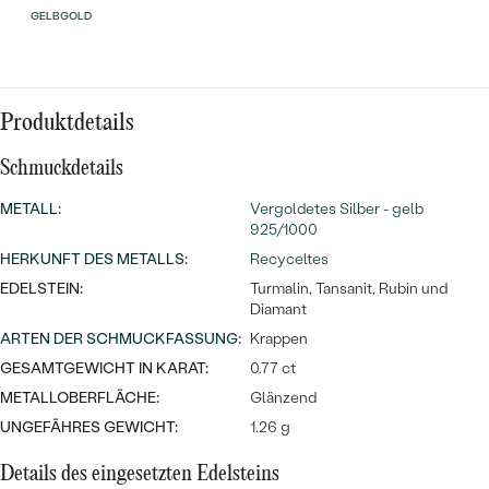
Meistverkaufte
NACH DER FARBE
GELBGOLD
Meistverkaufte
Ohrrinnge
NACH DER FORM
Ringe
MASSGEFERTIGTER
Personalisierte
Produktdetails
ANSEHEN
Schmuckdetails
DIAMANTEN
Halsketten
ANSEHEN
METALL
:
Vergoldetes Silber - gelb
925/1000
HERKUNFT DES METALLS
:
Recyceltes
ANSEHEN
EDELSTEIN:
Turmalin, Tansanit, Rubin und
Wave Kollektion
Diamant
ARTEN DER SCHMUCKFASSUNG
:
Krappen
GESAMTGEWICHT IN KARAT:
0.77 ct
METALLOBERFLÄCHE:
Glänzend
ANSEHEN
UNGEFÄHRES GEWICHT:
1.26 g
Details des eingesetzten Edelsteins