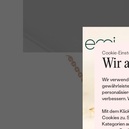
Cookie-Einst
Wir a
Wir verwende
gewährleiste
personalisier
verbessern. 
Mit dem Klic
Cookies zu. 
Kategorien au