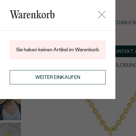
Warenkorb
SOMMER-BLACK-FRIDAY: -25 % AUF SCHMUCK
Sie haben keinen Artikel im Warenkorb
ÜBER UNS
MAGAZIN
SCHMUCK NACH MASS
KONTAKT 
SALE
TRAURINGE/EHERINGE
VERLOBUN
WEITER EINKAUFEN