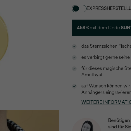
EXPRESSHERSTELL
458 €
mit dem Code
SUN
das Sternzeichen Fisch
es verbirgt gerne sein
für dieses magische St
Amethyst
auf Wunsch können wir e
Anhängers eingraviere
WEITERE INFORMATI
Benötigen 
sind für Si