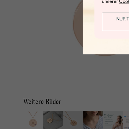
unserer
Cook
NUR 
Weitere Bilder