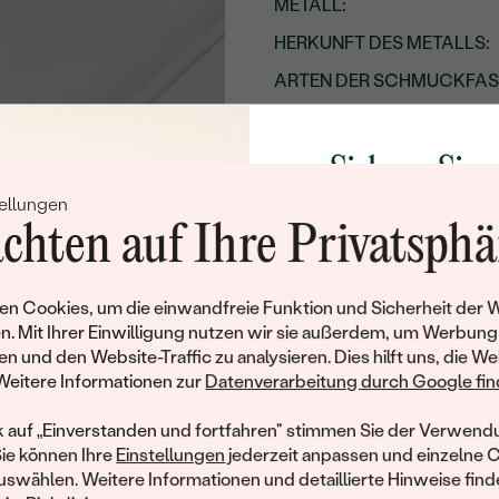
METALL
:
HERKUNFT DES METALLS
:
ARTEN DER SCHMUCKFA
GESAMTGEWICHT IN KARA
BREITE:
Sichern Sie 
LÄNGE:
ellungen
Rabatt auf Ih
GESAMTES UNGEFÄHRES 
chten auf Ihre Privatsphä
Schmucks
Details des eingesetzten Edels
Werden Sie Teil unse
n Cookies, um die einwandfreie Funktion und Sicherheit der 
TYP:
und entdecken Sie die W
n. Mit Ihrer Einwilligung nutzen wir sie außerdem, um Werbung
gefertigten Schmucks
en und den Website-Traffic zu analysieren. Dies hilft uns, die We
ANZAHL:
Willkommensgeschen
Weitere Informationen zur
Datenverarbeitung durch Google find
KARATGEWICHT:
Ihnen umgehend einen 
Ihren ersten Ein
k auf „Einverstanden und fortfahren" stimmen Sie der Verwendu
ABMESSUNGEN:
Sie können Ihre
Einstellungen
jederzeit anpassen und einzelne 
FARBE:
swählen. Weitere Informationen und detaillierte Hinweise finde