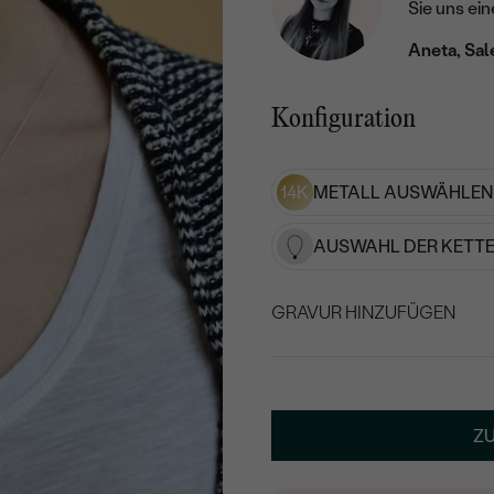
Sie uns ein
Aneta, Sal
Konfiguration
14K
METALL AUSWÄHLEN
AUSWAHL DER KETTE
GRAVUR HINZUFÜGEN
WÄHLEN SIE SCHRIF
Geben Sie Initialen/Text e
Z
25
/ 25 ZEICHEN