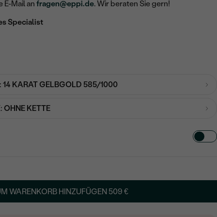
e E-Mail an
fragen@eppi.de
. Wir beraten Sie gern!
es Specialist
:
14 KARAT GELBGOLD 585/1000
:
OHNE KETTE
TART AUS
in
UM WARENKORB HINZUFÜGEN
509 €