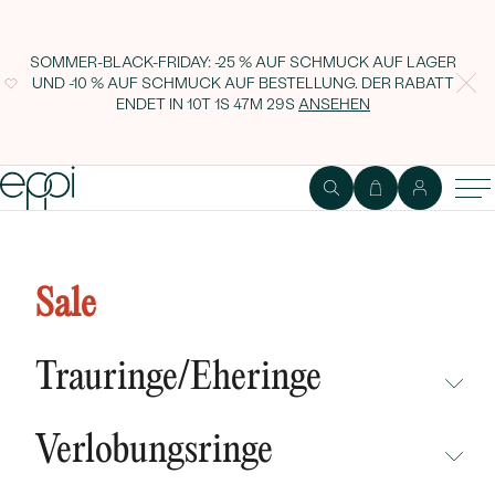
SOMMER-BLACK-FRIDAY: -25 % AUF SCHMUCK AUF LAGER
UND -10 % AUF SCHMUCK AUF BESTELLUNG. DER RABATT
ENDET IN
10T 1S 47M 28S
ANSEHEN
Goldene Kette mit Namen und
Edelstein Harlow
Sale
Trauringe/Eheringe
NICHT ÜBERSEHEN
Verlobungsringe
NEUHEITEN
NICHT ÜBERSEHEN