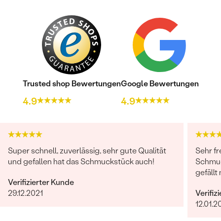
Trusted shop Bewertungen
Google Bewertungen
4.9
4.9
Super schnell, zuverlässig, sehr gute Qualität
Sehr fr
und gefallen hat das Schmuckstück auch!
Schmuc
gefällt 
Verifizierter Kunde
29.12.2021
Verifiz
12.01.2