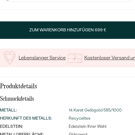
MIT SALT AND PEPPER DIAMANTEN
LUXURIÖSE
PREISWERTE
EDELSTEINSCHMUCK
Meistverkaufte
MIT EDELSTEIN
LUXURIÖSE
SCHMUCK MIT LAB GROWN
Eheringe
ZUM WARENKORB HINZUFÜGEN
699 €
DIAMANTEN
NACH MATERIAL
GOLD
PERLENSCHMUCK
Lebenslanger Service
Kostenloser Versand 
ANSCHAUEN
PLATIN
NACH STYL
SILBER
PERSONALISIERT
Produktdetails
SYMBOLISCH
Schmuckdetails
MINIMALISTISCH
METALL
:
14 Karat Gelbgold 585/1000
HERKUNFT DES METALLS
:
Recyceltes
NACH ANLASS
EDELSTEIN:
Edelstein Ihrer Wahl
METALLOBERFLÄCHE:
Glänzend