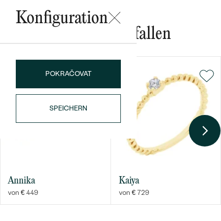
Konfiguration
Das könnte Ihnen gefallen
POKRAČOVAT
Bestseller
SPEICHERN
ANSEHEN
Annika
Kaiya
von € 449
von € 729