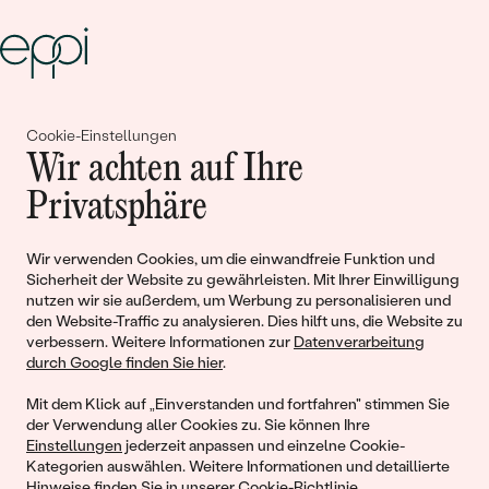
Gemeinsam erschaffen wir
Cookie-Einstellungen
Wir achten auf Ihre
Geschichten von Schönheit und
Privatsphäre
Liebe
Wir verwenden Cookies, um die einwandfreie Funktion und
Begleiten Sie uns!
Sicherheit der Website zu gewährleisten. Mit Ihrer Einwilligung
nutzen wir sie außerdem, um Werbung zu personalisieren und
den Website-Traffic zu analysieren. Dies hilft uns, die Website zu
verbessern. Weitere Informationen zur
Datenverarbeitung
durch Google finden Sie hier
.
Mit dem Klick auf „Einverstanden und fortfahren" stimmen Sie
der Verwendung aller Cookies zu. Sie können Ihre
Einstellungen
jederzeit anpassen und einzelne Cookie-
Kategorien auswählen. Weitere Informationen und detaillierte
Hinweise finden Sie in unserer
Cookie-Richtlinie
.
© 2011 - 2026, Eppi.de