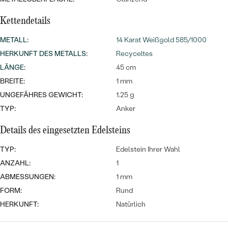
Meistverkaufte
NACH DER FARBE
Meistverkaufte
Kettendetails
Ohrrinnge
NACH DER FORM
METALL
:
14 Karat Weißgold 585/1000
Ringe
HERKUNFT DES METALLS
:
Recyceltes
MASSGEFERTIGTER
Personalisierte
LÄNGE
:
45 cm
ANSEHEN
DIAMANTEN
Halsketten
BREITE:
1 mm
ANSEHEN
UNGEFÄHRES GEWICHT:
1.25 g
TYP:
Anker
Details des eingesetzten Edelsteins
ANSEHEN
Wave Kollektion
TYP:
Edelstein Ihrer Wahl
ANZAHL:
1
ABMESSUNGEN:
1 mm
FORM:
Rund
ANSEHEN
HERKUNFT:
Natürlich