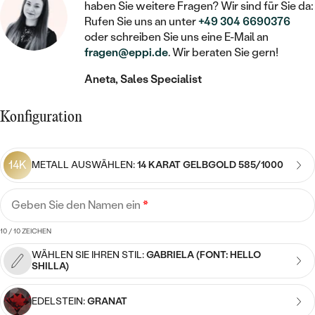
STATEMENT
MIT FÜLLUNG
haben Sie weitere Fragen? Wir sind für Sie da:
KINDER
LAB GROWN DIAMANTEN ZUM
MEDAILLON
SCHMUCK FÜR KINDER
Rufen Sie uns an unter
+49 304 6690376
SIEGELRINGE
EINFASSEN
oder schreiben Sie uns eine E-Mail an
IM SET
PIERCINGS
fragen@eppi.de
. Wir beraten Sie gern!
KETTEN
BROSCHEN
PERSONALISIERT
FARBIGE DIAMANTEN ZUM EINFASSEN
Aneta, Sales Specialist
NACH PREIS
HERZKETTEN
SCHMUCKZUBEHÖR
NACH STEIN
GÜNSTIG
NACH EDELSTEIN
Konfiguration
NACH EDELSTEIN
MIT DIAMANT
MIT TIEREN
NACH MATERIAL
MIT DIAMANT
MIT DIAMANT
LUXURIÖSE
MIT EDELSTEIN
GOLD
14K
METALL AUSWÄHLEN:
14 KARAT GELBGOLD 585/1000
NACH EDELSTEIN
MIT EDELSTEIN
MIT LAB GROWN DIAMANT
PERLENOHRRINGE
MIT DIAMANT
SILBER
Geben Sie den Namen ein
*
PERLENRINGE
MIT MOISSANIT
MIT EDELSTEIN
PLATIN
NACH PREIS
10
/ 10 ZEICHEN
MIT FARBIGEN DIAMANTEN
WÄHLEN SIE IHREN STIL:
GABRIELA (FONT: HELLO
NACH PREIS
PREISWERTE
PERLENKETTEN
SHILLA)
NACH STEIN
MIT SCHWARZEN DIAMANTEN
PREISWERTE
LUXURIÖSE
EDELSTEIN:
GRANAT
DIAMANTSCHMUCK
NACH PREIS