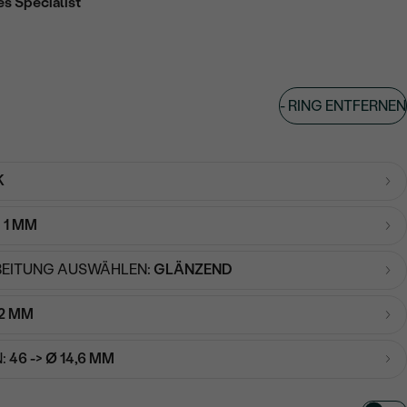
es Specialist
-
RING ENTFERNEN
K
:
1 MM
EITUNG AUSWÄHLEN:
GLÄNZEND
2 MM
:
46 -> Ø 14,6 MM