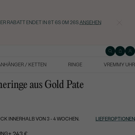
ER RABATT ENDET IN
8T 6S 0M 25S
ANSEHEN
ANHÄNGER / KETTEN
RINGE
VREMMY UHR
eringe aus Gold Pate
CK INNERHALB VON 3 - 4 WOCHEN.
LIEFEROPTIONEN
+ 243 €
UNG