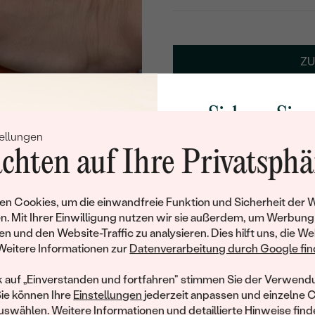
WÄHLEN SIE SCHRIF
Geben Sie Initialen/Text e
ZU
15
/ 15 ZEICHEN
Sichern Sie 
Lebenslanger
Kostenl
ellungen
Rabatt auf Ih
Service
Rü
chten auf Ihre Privatsphä
Schmucks
Werden Sie Teil unse
n Cookies, um die einwandfreie Funktion und Sicherheit der 
Produktdetails
und entdecken Sie die W
n. Mit Ihrer Einwilligung nutzen wir sie außerdem, um Werbung
gefertigten Schmucks
en und den Website-Traffic zu analysieren. Dies hilft uns, die We
Herrenring
Willkommensgeschen
Weitere Informationen zur
Datenverarbeitung durch Google find
DICKE:
Ihnen umgehend einen 
Ihren ersten Ein
k auf „Einverstanden und fortfahren" stimmen Sie der Verwendu
BREITE
:
Sie können Ihre
Einstellungen
jederzeit anpassen und einzelne 
METALL
:
swählen. Weitere Informationen und detaillierte Hinweise finde