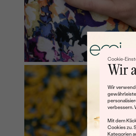
Cookie-Einst
Wir a
Wir verwende
gewährleiste
personalisier
verbessern. 
Mit dem Klic
Cookies zu. 
Kategorien au