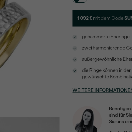
1 092 €
mit dem Code
SU
gehämmerte Eheringe
zwei harmonierende G
außergewöhnliche Eheri
die Ringe können in der
gewünschte Kombination
WEITERE INFORMATIONE
Benötigen 
sind für Si
Sie uns ein