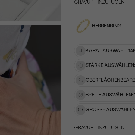
GRAVUR HINZUFÜGEN
WÄHLEN SIE SCHRIF
HERRENRING
Geben Sie Initialen/Text e
15
/ 15 ZEICHEN
KARAT AUSWAHL:
14
STÄRKE AUSWÄHLEN
OBERFLÄCHENBEARB
BREITE AUSWÄHLEN:
53
GRÖSSE AUSWÄHLEN
GRAVUR HINZUFÜGEN