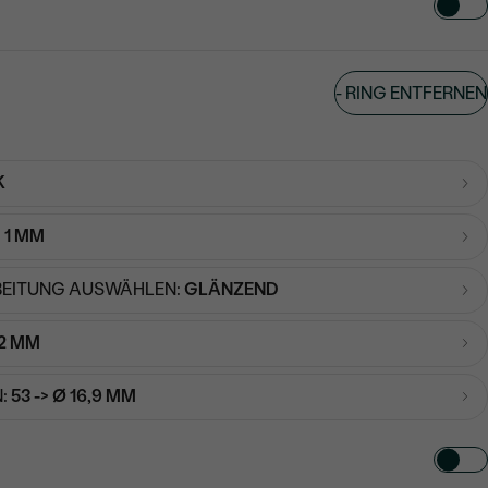
TART AUS
-
RING ENTFERNEN
in
K
:
1 MM
EITUNG AUSWÄHLEN:
GLÄNZEND
2 MM
:
53 -> Ø 16,9 MM