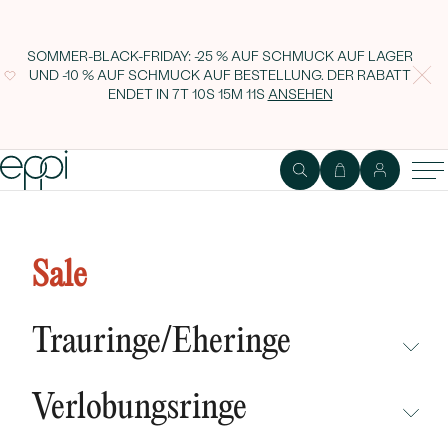
SOMMER-BLACK-FRIDAY: -25 % AUF SCHMUCK AUF LAGER
UND -10 % AUF SCHMUCK AUF BESTELLUNG. DER RABATT
ENDET IN
7T 10S 15M 11S
ANSEHEN
Goldene Eheringe mit
Memoryring mit Diamanten Tiall
Sale
Trauringe/Eheringe
NICHT ÜBERSEHEN
Verlobungsringe
NEUHEITEN
NICHT ÜBERSEHEN