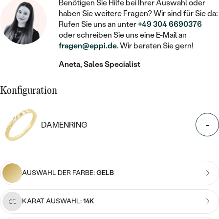
STATEMENT
MIT FÜLLUNG
Benötigen Sie Hilfe bei Ihrer Auswahl oder
KINDER
LAB GROWN DIAMANTEN ZUM
haben Sie weitere Fragen? Wir sind für Sie da:
MEDAILLON
SCHMUCK FÜR KINDER
SIEGELRINGE
Rufen Sie uns an unter
+49 304 6690376
EINFASSEN
IM SET
PIERCINGS
oder schreiben Sie uns eine E-Mail an
KETTEN
BROSCHEN
fragen@eppi.de
. Wir beraten Sie gern!
PERSONALISIERT
FARBIGE DIAMANTEN ZUM EINFASSEN
NACH PREIS
HERZKETTEN
SCHMUCKZUBEHÖR
NACH STEIN
Aneta, Sales Specialist
GÜNSTIG
NACH EDELSTEIN
NACH EDELSTEIN
MIT DIAMANT
MIT TIEREN
Konfiguration
NACH MATERIAL
MIT DIAMANT
MIT DIAMANT
LUXURIÖSE
MIT EDELSTEIN
GOLD
NACH EDELSTEIN
MIT EDELSTEIN
-
MIT LAB GROWN DIAMANT
DAMENRING
PERLENOHRRINGE
MIT DIAMANT
SILBER
PERLENRINGE
MIT MOISSANIT
MIT EDELSTEIN
PLATIN
NACH PREIS
MIT FARBIGEN DIAMANTEN
AUSWAHL DER FARBE:
GELB
NACH PREIS
PREISWERTE
PERLENKETTEN
NACH STEIN
MIT SCHWARZEN DIAMANTEN
PREISWERTE
KARAT AUSWAHL:
14K
LUXURIÖSE
DIAMANTSCHMUCK
NACH PREIS