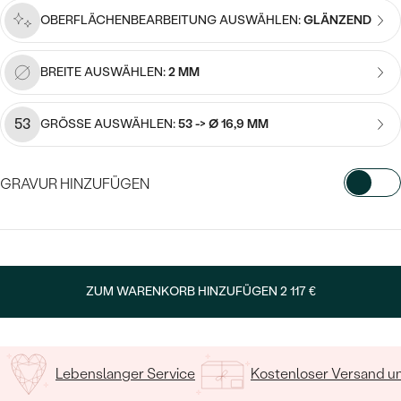
Meistverkaufte
NACH DER FARBE
OBERFLÄCHENBEARBEITUNG AUSWÄHLEN:
GLÄNZEND
Meistverkaufte
Ohrrinnge
NACH DER FORM
BREITE AUSWÄHLEN:
2 MM
Ringe
MASSGEFERTIGTER
Personalisierte
53
GRÖSSE AUSWÄHLEN:
53 -> Ø 16,9 MM
ANSEHEN
DIAMANTEN
Halsketten
ANSEHEN
GRAVUR HINZUFÜGEN
WÄHLEN SIE SCHRIFTART AUS
ANSEHEN
Wave Kollektion
Geben Sie Initialen/Text ein
ZUM WARENKORB HINZUFÜGEN
2 117 €
15
/ 15 ZEICHEN
ANSEHEN
Lebenslanger Service
Kostenloser Versand 