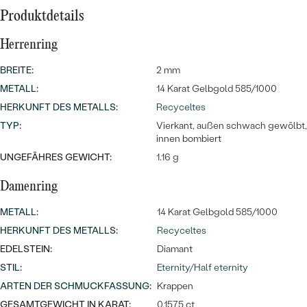
Produktdetails
Herrenring
BREITE
:
2 mm
METALL
:
14 Karat Gelbgold 585/1000
HERKUNFT DES METALLS
:
Recyceltes
TYP
:
Vierkant, außen schwach gewölbt,
innen bombiert
UNGEFÄHRES GEWICHT:
1.16 g
Damenring
METALL
:
14 Karat Gelbgold 585/1000
HERKUNFT DES METALLS
:
Recyceltes
EDELSTEIN:
Diamant
STIL
:
Eternity/Half eternity
ARTEN DER SCHMUCKFASSUNG
:
Krappen
GESAMTGEWICHT IN KARAT:
0.1575 ct