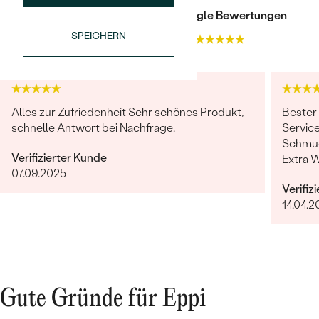
REINHEIT:
SI1
Trusted shop Bewertungen
Google Bewertungen
FARBE:
G-H
SPEICHERN
4.9
4.9
FORM:
Rund
Alles zur Zufriedenheit Sehr schönes Produkt,
Bester
schnelle Antwort bei Nachfrage.
Service
Schmuc
Verifizierter Kunde
Extra 
07.09.2025
erfüllt
Verifiz
14.04.2
Gute Gründe für Eppi