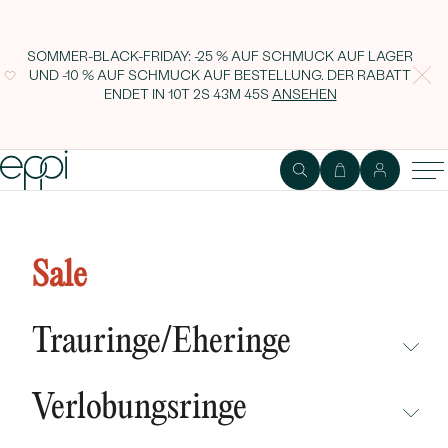
SOMMER-BLACK-FRIDAY: -25 % AUF SCHMUCK AUF LAGER
UND -10 % AUF SCHMUCK AUF BESTELLUNG. DER RABATT
ENDET IN
10T 2S 43M 44S
ANSEHEN
Trauringe aus Gold mit
Diamanten Abella
Sale
Trauringe/Eheringe
NICHT ÜBERSEHEN
Verlobungsringe
NEUHEITEN
NICHT ÜBERSEHEN