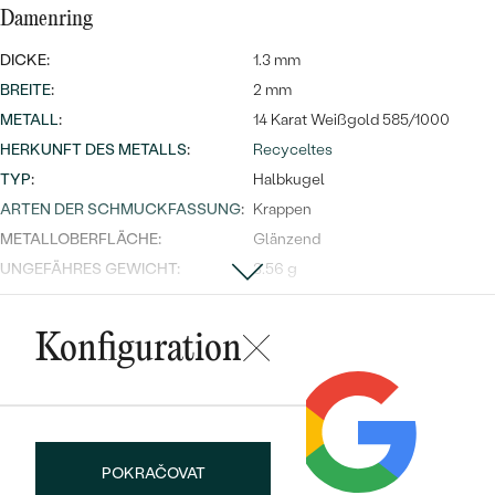
Damenring
DICKE:
1.3 mm
BREITE
:
2 mm
METALL
:
14 Karat Weißgold 585/1000
HERKUNFT DES METALLS
:
Recyceltes
TYP
:
Halbkugel
ARTEN DER SCHMUCKFASSUNG
:
Krappen
METALLOBERFLÄCHE:
Glänzend
UNGEFÄHRES GEWICHT:
3.56 g
besetzter Edelstein
Konfiguration
TYP:
Diamant
ANZAHL:
7
KARATGEWICHT:
0.0325 ct
ABMESSUNGEN:
1 x 1.25 mm (0.0075ct), 4 x 1 mm
(0.005ct), 2 x 0.8 mm (0.0025ct)
POKRAČOVAT