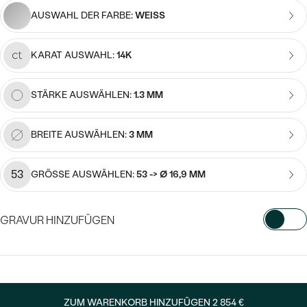
Meistverkaufte
NACH DER FARBE
AUSWAHL DER FARBE:
WEISS
Meistverkaufte
Ohrrinnge
NACH DER FORM
KARAT AUSWAHL:
14K
Ringe
MASSGEFERTIGTER
Personalisierte
STÄRKE AUSWÄHLEN:
1.3 MM
ANSEHEN
DIAMANTEN
Halsketten
ANSEHEN
BREITE AUSWÄHLEN:
3 MM
53
GRÖSSE AUSWÄHLEN:
53 -> Ø 16,9 MM
ANSEHEN
Wave Kollektion
GRAVUR HINZUFÜGEN
WÄHLEN SIE SCHRIFTART AUS
ANSEHEN
Geben Sie Initialen/Text ein
ZUM WARENKORB HINZUFÜGEN
2 854 €