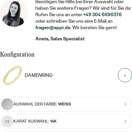
STATEMENT
MIT FÜLLUNG
Benötigen Sie Hilfe bei Ihrer Auswahl oder
KINDER
LAB GROWN DIAMANTEN ZUM
haben Sie weitere Fragen? Wir sind für Sie da:
MEDAILLON
SCHMUCK FÜR KINDER
SIEGELRINGE
Rufen Sie uns an unter
+49 304 6690376
EINFASSEN
IM SET
PIERCINGS
oder schreiben Sie uns eine E-Mail an
KETTEN
BROSCHEN
fragen@eppi.de
. Wir beraten Sie gern!
PERSONALISIERT
FARBIGE DIAMANTEN ZUM EINFASSEN
NACH PREIS
HERZKETTEN
SCHMUCKZUBEHÖR
NACH STEIN
Aneta, Sales Specialist
GÜNSTIG
NACH EDELSTEIN
NACH EDELSTEIN
MIT DIAMANT
MIT TIEREN
Konfiguration
NACH MATERIAL
MIT DIAMANT
MIT DIAMANT
LUXURIÖSE
MIT EDELSTEIN
GOLD
NACH EDELSTEIN
MIT EDELSTEIN
-
MIT LAB GROWN DIAMANT
DAMENRING
PERLENOHRRINGE
MIT DIAMANT
SILBER
PERLENRINGE
MIT MOISSANIT
MIT EDELSTEIN
PLATIN
NACH PREIS
MIT FARBIGEN DIAMANTEN
AUSWAHL DER FARBE:
WEISS
NACH PREIS
PREISWERTE
PERLENKETTEN
NACH STEIN
MIT SCHWARZEN DIAMANTEN
PREISWERTE
KARAT AUSWAHL:
14K
LUXURIÖSE
DIAMANTSCHMUCK
NACH PREIS