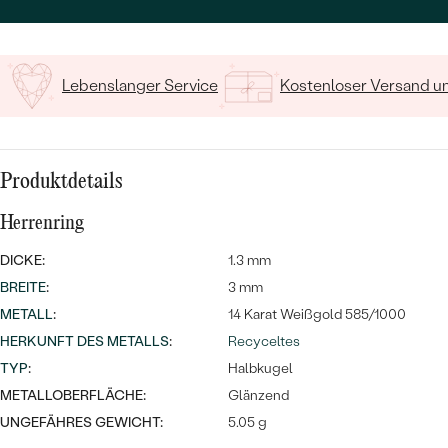
15
/ 15 ZEICHEN
Lebenslanger Service
Kostenloser Versand 
Bestseller
Produktdetails
Herrenring
DICKE:
1.3 mm
ANSEHEN
BREITE
:
3 mm
METALL
:
14 Karat Weißgold 585/1000
HERKUNFT DES METALLS
:
Recyceltes
TYP
:
Halbkugel
METALLOBERFLÄCHE:
Glänzend
UNGEFÄHRES GEWICHT:
5.05 g