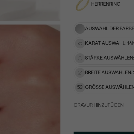
HERRENRING
Geben Sie Initialen/Text e
15
/ 15 ZEICHEN
AUSWAHL DER FARBE
KARAT AUSWAHL:
14
STÄRKE AUSWÄHLEN
BREITE AUSWÄHLEN:
53
GRÖSSE AUSWÄHLEN
GRAVUR HINZUFÜGEN
WÄHLEN SIE SCHRIF
Geben Sie Initialen/Text e