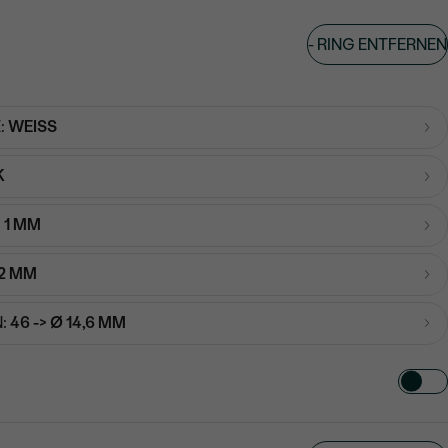
-
RING ENTFERNEN
:
WEISS
K
:
1 MM
2 MM
:
46 -> Ø 14,6 MM
TART AUS