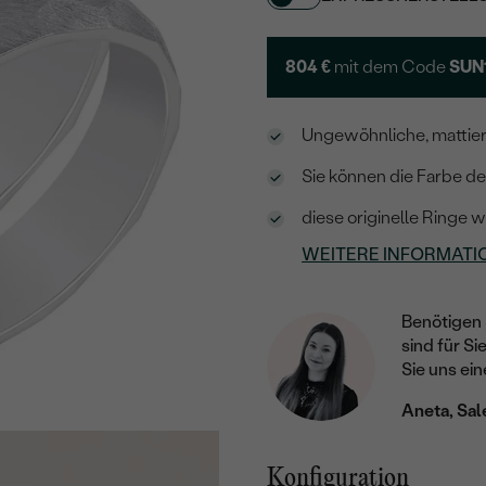
804 €
mit dem Code
SUN
Ungewöhnliche, mattie
Sie können die Farbe d
diese originelle Ringe
WEITERE INFORMATI
Benötigen 
sind für Si
Sie uns ein
Aneta, Sal
Konfiguration