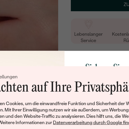
Z
15
/ 15 ZEICHEN
Lebenslanger
Kostenl
Service
Rü
ANDERE METALLE
Sichern Sie 
ellungen
Rabatt auf Ih
chten auf Ihre Privatsphä
Schmucks
ROSÉGOLD
Werden Sie Teil unse
n Cookies, um die einwandfreie Funktion und Sicherheit der 
und entdecken Sie die W
n. Mit Ihrer Einwilligung nutzen wir sie außerdem, um Werbung
gefertigten Schmucks
en und den Website-Traffic zu analysieren. Dies hilft uns, die We
Willkommensgeschen
Weitere Informationen zur
Datenverarbeitung durch Google find
Produktdetails
Ihnen umgehend einen 