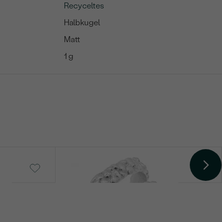
Recyceltes
Halbkugel
Matt
1 g
Jane
von € 912