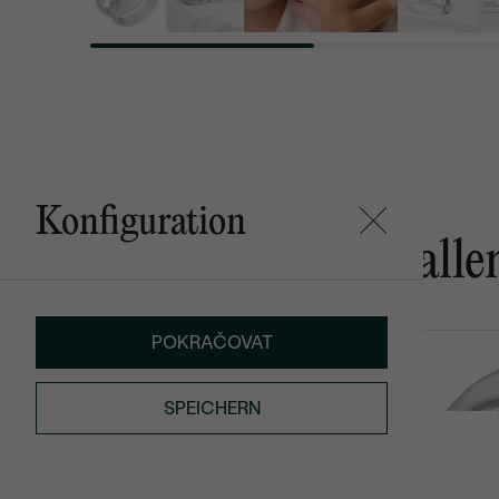
Konfiguration
Das könnte Ihnen gefalle
POKRAČOVAT
Varden
Parnell
von € 741
von € 1 240
SPEICHERN