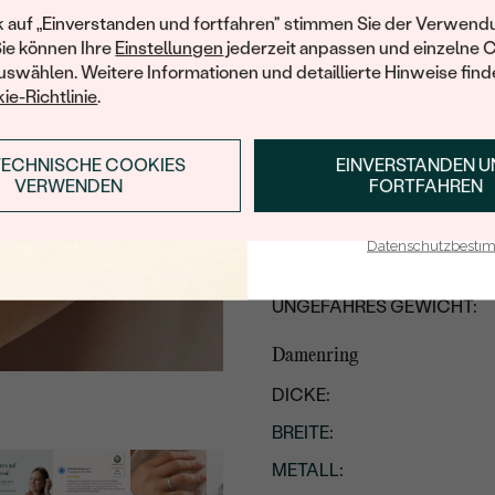
Ihren ersten Ein
k auf „Einverstanden und fortfahren" stimmen Sie der Verwendu
Herrenring
Sie können Ihre
Einstellungen
jederzeit anpassen und einzelne 
swählen. Weitere Informationen und detaillierte Hinweise finde
DICKE:
ie-Richtlinie
.
BREITE
:
METALL
:
TECHNISCHE COOKIES
EINVERSTANDEN 
ANMELDEN & RABAT
VERWENDEN
FORTFAHREN
HERKUNFT DES METALLS
:
E-Mail-Adresse je bei uns i
TYP
:
Datenschutzbest
METALLOBERFLÄCHE:
UNGEFÄHRES GEWICHT:
Damenring
DICKE:
BREITE
:
METALL
: