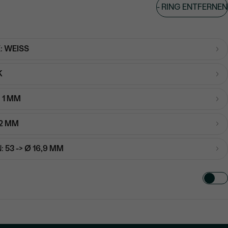
-
RING ENTFERNEN
in
:
WEISS
K
:
1 MM
2 MM
:
53 -> Ø 16,9 MM
TART AUS
in