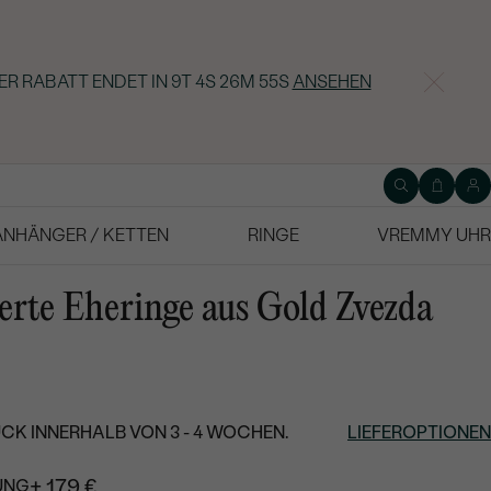
ER RABATT ENDET IN
9T 4S 26M 54S
ANSEHEN
ANHÄNGER / KETTEN
RINGE
VREMMY UHR
rte Eheringe aus Gold Zvezda
CK INNERHALB VON 3 - 4 WOCHEN.
LIEFEROPTIONEN
+ 179 €
UNG