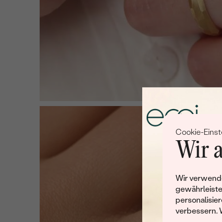
Cookie-Einst
Wir a
Wir verwende
gewährleiste
personalisier
verbessern. 