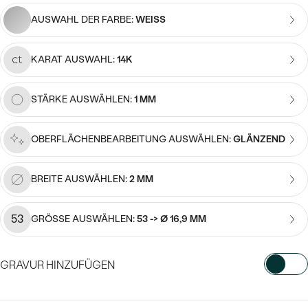
Meistverkaufte
NACH DER FARBE
AUSWAHL DER FARBE:
WEISS
Meistverkaufte
Ohrrinnge
NACH DER FORM
Ringe
KARAT AUSWAHL:
14K
MASSGEFERTIGTER
Personalisierte
STÄRKE AUSWÄHLEN:
1 MM
ANSEHEN
DIAMANTEN
Halsketten
ANSEHEN
OBERFLÄCHENBEARBEITUNG AUSWÄHLEN:
GLÄNZEND
BREITE AUSWÄHLEN:
2 MM
ANSEHEN
Wave Kollektion
53
GRÖSSE AUSWÄHLEN:
53 -> Ø 16,9 MM
ANSEHEN
GRAVUR HINZUFÜGEN
WÄHLEN SIE SCHRIFTART AUS