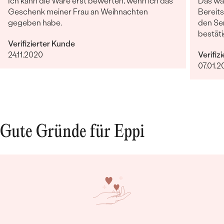
Ich kann die Ware erst bewerten, wenn ich das
Das war
Geschenk meiner Frau an Weihnachten
Bereits
gegeben habe.
den Ser
bestäti
Verifizierter Kunde
wollte 
24.11.2020
Verifiz
Gesche
07.01.2
per Mai
Avisier
abgest
Ach ja,
vorstel
Gute Gründe für Eppi