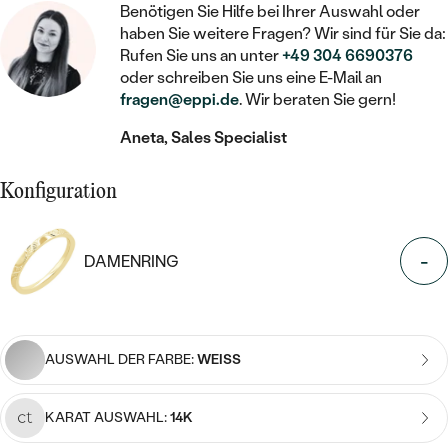
STATEMENT
MIT FÜLLUNG
KINDER
Benötigen Sie Hilfe bei Ihrer Auswahl oder
LAB GROWN DIAMANTEN ZUM
MEDAILLON
SCHMUCK FÜR KINDER
haben Sie weitere Fragen? Wir sind für Sie da:
SIEGELRINGE
EINFASSEN
IM SET
Rufen Sie uns an unter
+49 304 6690376
PIERCINGS
KETTEN
oder schreiben Sie uns eine E-Mail an
BROSCHEN
PERSONALISIERT
FARBIGE DIAMANTEN ZUM EINFASSEN
fragen@eppi.de
. Wir beraten Sie gern!
NACH PREIS
HERZKETTEN
SCHMUCKZUBEHÖR
NACH STEIN
Aneta, Sales Specialist
GÜNSTIG
NACH EDELSTEIN
NACH EDELSTEIN
MIT DIAMANT
MIT TIEREN
Konfiguration
NACH MATERIAL
MIT DIAMANT
MIT DIAMANT
LUXURIÖSE
MIT EDELSTEIN
GOLD
NACH EDELSTEIN
MIT EDELSTEIN
MIT LAB GROWN DIAMANT
-
DAMENRING
PERLENOHRRINGE
MIT DIAMANT
SILBER
PERLENRINGE
MIT MOISSANIT
MIT EDELSTEIN
PLATIN
NACH PREIS
MIT FARBIGEN DIAMANTEN
AUSWAHL DER FARBE:
WEISS
NACH PREIS
PREISWERTE
PERLENKETTEN
NACH STEIN
MIT SCHWARZEN DIAMANTEN
PREISWERTE
LUXURIÖSE
KARAT AUSWAHL:
14K
DIAMANTSCHMUCK
NACH PREIS