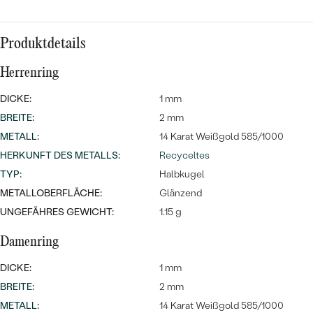
Produktdetails
Herrenring
DICKE:
1 mm
BREITE
:
2 mm
METALL
:
14 Karat Weißgold 585/1000
HERKUNFT DES METALLS
:
Recyceltes
TYP
:
Halbkugel
METALLOBERFLÄCHE:
Glänzend
UNGEFÄHRES GEWICHT:
1.15 g
Damenring
DICKE:
1 mm
BREITE
:
2 mm
METALL
:
14 Karat Weißgold 585/1000