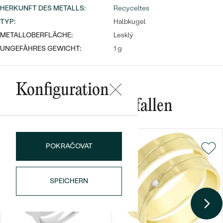
HERKUNFT DES METALLS
:
Recyceltes
TYP
:
Halbkugel
METALLOBERFLÄCHE:
Lesklý
UNGEFÄHRES GEWICHT:
1 g
Konfiguration
Das könnte Ihnen gefallen
POKRAČOVAT
SPEICHERN