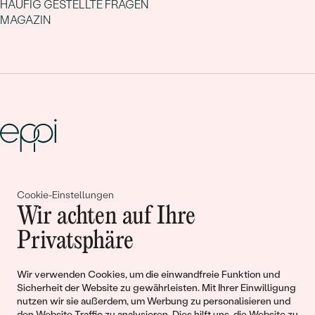
HÄUFIG GESTELLTE FRAGEN
MAGAZIN
Gemeinsam erschaffen wir
Cookie-Einstellungen
Geschichten von Schönheit und
Wir achten auf Ihre
Liebe
Privatsphäre
Wir verwenden Cookies, um die einwandfreie Funktion und
Begleiten Sie uns!
Sicherheit der Website zu gewährleisten. Mit Ihrer Einwilligung
nutzen wir sie außerdem, um Werbung zu personalisieren und
den Website-Traffic zu analysieren. Dies hilft uns, die Website zu