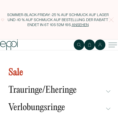
SOMMER-BLACK-FRIDAY: -25 % AUF SCHMUCK AUF LAGER
UND -10 % AUF SCHMUCK AUF BESTELLUNG. DER RABATT
ENDET IN
6T 10S 52M 18S
ANSEHEN
Glänzende Eheringe aus Gold
Parnell
Sale
Trauringe/Eheringe
NICHT ÜBERSEHEN
Verlobungsringe
NEUHEITEN
NICHT ÜBERSEHEN