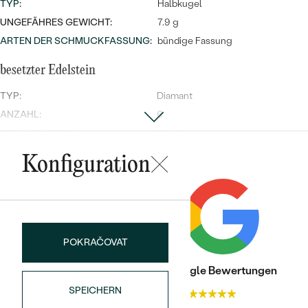
TYP
:
Halbkugel
UNGEFÄHRES GEWICHT:
7.9 g
ARTEN DER SCHMUCKFASSUNG
:
bündige Fassung
besetzter Edelstein
TYP:
Diamant
ANZAHL:
6
Bestseller
KARATGEWICHT:
0.047 ct
REINHEIT:
VS-SI
Konfiguration
FARBE:
G-H
FORM:
Round
ANSEHEN
HERKUNFT:
Natürlich
POKRAČOVAT
Trusted shop Bewertungen
Google Bewertungen
SPEICHERN
4.9
4.9