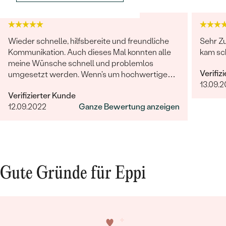
Wieder schnelle, hilfsbereite und freundliche
Sehr Zu
Kommunikation. Auch dieses Mal konnten alle
kam sc
meine Wünsche schnell und problemlos
Verifiz
umgesetzt werden. Wenn's um hochwertigen,
13.09.2
individuellen und nachhaltigen Schmuck geht,
Verifizierter Kunde
ist Eppi meine Empfehlung!
12.09.2022
Ganze Bewertung anzeigen
Gute Gründe für Eppi