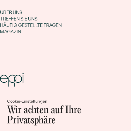
ÜBER UNS
TREFFEN SIE UNS
HÄUFIG GESTELLTE FRAGEN
MAGAZIN
Gemeinsam erschaffen wir
Cookie-Einstellungen
Wir achten auf Ihre
Geschichten von Schönheit und
Privatsphäre
Liebe