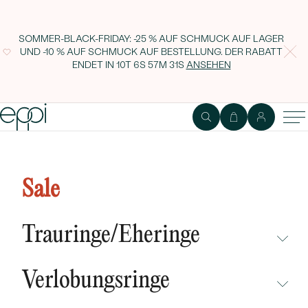
SOMMER-BLACK-FRIDAY: -25 % AUF SCHMUCK AUF LAGER
UND -10 % AUF SCHMUCK AUF BESTELLUNG. DER RABATT
ENDET IN
10T 6S 57M 30S
ANSEHEN
Eheringe aus Tantal mit
gekratzter Oberfläche und
Sale
Diamanten Azrael
Trauringe/Eheringe
NICHT ÜBERSEHEN
Verlobungsringe
NEUHEITEN
NICHT ÜBERSEHEN