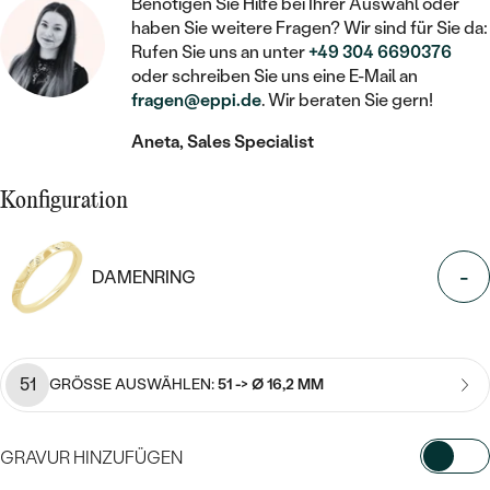
STATEMENT
Benötigen Sie Hilfe bei Ihrer Auswahl oder
MIT FÜLLUNG
KINDER
LAB GROWN DIAMANTEN ZUM
haben Sie weitere Fragen? Wir sind für Sie da:
MEDAILLON
SCHMUCK FÜR KINDER
SIEGELRINGE
Rufen Sie uns an unter
+49 304 6690376
EINFASSEN
IM SET
PIERCINGS
oder schreiben Sie uns eine E-Mail an
KETTEN
BROSCHEN
fragen@eppi.de
. Wir beraten Sie gern!
PERSONALISIERT
FARBIGE DIAMANTEN ZUM EINFASSEN
NACH PREIS
HERZKETTEN
SCHMUCKZUBEHÖR
NACH STEIN
Aneta, Sales Specialist
GÜNSTIG
NACH EDELSTEIN
NACH EDELSTEIN
MIT DIAMANT
MIT TIEREN
Konfiguration
NACH MATERIAL
MIT DIAMANT
MIT DIAMANT
LUXURIÖSE
MIT EDELSTEIN
GOLD
NACH EDELSTEIN
-
MIT EDELSTEIN
DAMENRING
MIT LAB GROWN DIAMANT
PERLENOHRRINGE
MIT DIAMANT
SILBER
PERLENRINGE
MIT MOISSANIT
MIT EDELSTEIN
PLATIN
NACH PREIS
MIT FARBIGEN DIAMANTEN
51
GRÖSSE AUSWÄHLEN:
51 -> Ø 16,2 MM
NACH PREIS
PREISWERTE
PERLENKETTEN
NACH STEIN
MIT SCHWARZEN DIAMANTEN
PREISWERTE
LUXURIÖSE
GRAVUR HINZUFÜGEN
DIAMANTSCHMUCK
NACH PREIS