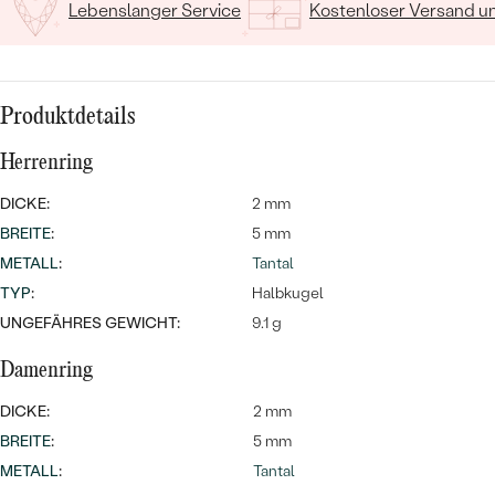
Meistverkaufte
Lebenslanger Service
Kostenloser Versand 
NACH DER FARBE
Meistverkaufte
Ohrrinnge
NACH DER FORM
Ringe
Produktdetails
MASSGEFERTIGTER
Personalisierte
Herrenring
ANSEHEN
DIAMANTEN
Halsketten
ANSEHEN
DICKE:
2 mm
BREITE
:
5 mm
METALL
:
Tantal
ANSEHEN
TYP
:
Halbkugel
Wave Kollektion
UNGEFÄHRES GEWICHT:
9.1 g
Damenring
DICKE:
2 mm
ANSEHEN
BREITE
:
5 mm
METALL
:
Tantal