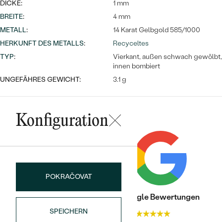
DICKE:
1 mm
BREITE
:
4 mm
METALL
:
14 Karat Gelbgold 585/1000
HERKUNFT DES METALLS
:
Recyceltes
TYP
:
Vierkant, außen schwach gewölbt,
innen bombiert
UNGEFÄHRES GEWICHT:
3.1 g
Konfiguration
POKRAČOVAT
Trusted shop Bewertungen
Google Bewertungen
SPEICHERN
4.9
4.9