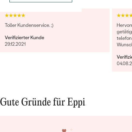
Toller Kundenservice. ;)
Hervor
getäti
Verifizierter Kunde
telefon
29.12.2021
Wunsch
erfolg
Verifiz
Termin.
04.08.
verarbe
äußerst
weiter
Gute Gründe für Eppi