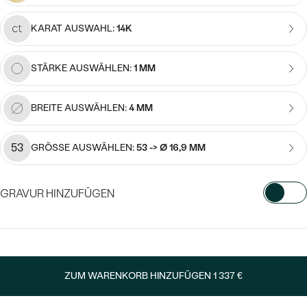
Meistverkaufte
NACH DER FARBE
Meistverkaufte
KARAT AUSWAHL:
14K
Ohrrinnge
NACH DER FORM
Ringe
STÄRKE AUSWÄHLEN:
1 MM
MASSGEFERTIGTER
Personalisierte
ANSEHEN
DIAMANTEN
BREITE AUSWÄHLEN:
4 MM
Halsketten
ANSEHEN
53
GRÖSSE AUSWÄHLEN:
53 -> Ø 16,9 MM
ANSEHEN
Wave Kollektion
GRAVUR HINZUFÜGEN
WÄHLEN SIE SCHRIFTART AUS
ANSEHEN
Geben Sie Initialen/Text ein
ZUM WARENKORB HINZUFÜGEN
1 337 €
15
/ 15 ZEICHEN