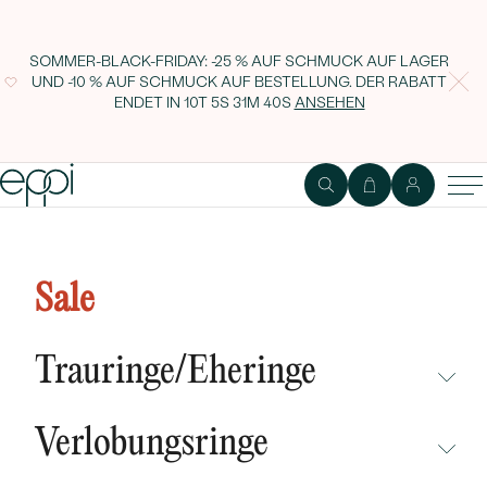
SOMMER-BLACK-FRIDAY: -25 % AUF SCHMUCK AUF LAGER
UND -10 % AUF SCHMUCK AUF BESTELLUNG. DER RABATT
ENDET IN
10T 5S 31M 39S
ANSEHEN
Goldene Eheringe mit gekratzter
Oberfläche Alesha
Sale
Trauringe/Eheringe
NICHT ÜBERSEHEN
Verlobungsringe
NEUHEITEN
NICHT ÜBERSEHEN