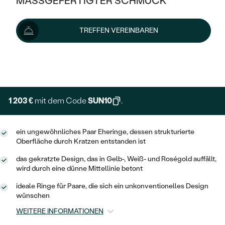
MASSGEFERTIGTER SCHMUCK
1 337 €
SILBER
Preis pro Paar
MIT MEHREREN DIAMANTEN
NACH STYL
GOLD
AUSVERKAUF
AUSVERKAUF
Wir liefern den Schmuck innerhalb von 3 - 4 Wochen.
TREFFEN VEREINBAREN
PLATIN
KLASSISCH
HALO
Lieferoptionen
SILBER
WENN SCHMUCK HILFT
NACH MATERIAL
MINIMALISTISCHE
DREI STEINE
PLATIN
+ 267 €
NACH STYL
EXPRESSHERSTELLUNG
GOLD
NACH TYP
MEMOIRE
OHRSTECKER
VINTAGE
OHRRINGE
SILBER
NACH STYL
1 203 €
mit dem Code
SUN10
.
V-FORM
CREOLEN
IM SET
SOLITÄR
RINGE
PLATIN
VINTAGE
ein ungewöhnliches Paar Eheringe, dessen strukturierte
MINIMALISTISCHE
AUSSERGEWÖHNLICH
Oberfläche durch Kratzen entstanden ist
ZUR GEBURT EINES KINDES
ANHÄNGER / KETTEN
AUSSERGEWÖHNLICHE
NACH STYL
OHRHÄNGER
das gekratzte Design, das in Gelb-, Weiß- und Roségold auffällt,
PERSONALISIERT
ARMBÄNDER
GESTALTE EINEN RING
wird durch eine dünne Mittellinie betont
MEMOIRE
GEHÄMMERTE
SOLITÄR
ideale Ringe für Paare, die sich ein unkonventionelles Design
WÄHLE EINEN RING
MIT STERNZEICHEN
SCHMUCKSET
wünschen
MINIMALISTISCHE
VON HAND GRAVIERTE
HERZ
WEITERE INFORMATIONEN
DIAMANTEN ZUM EINFASSEN
MINIMALISTISCH
HERRENSCHMUCK