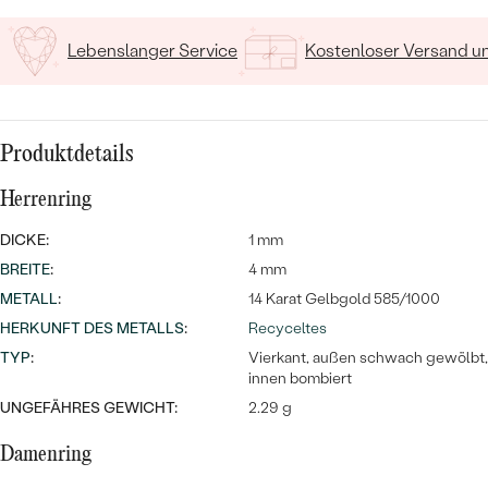
Lebenslanger Service
Kostenloser Versand 
Produktdetails
Bestseller
Herrenring
DICKE:
1 mm
BREITE
:
4 mm
METALL
:
14 Karat Gelbgold 585/1000
ANSEHEN
HERKUNFT DES METALLS
:
Recyceltes
TYP
:
Vierkant, außen schwach gewölbt,
innen bombiert
UNGEFÄHRES GEWICHT:
2.29 g
Damenring