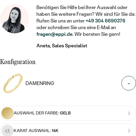
STATEMENT
MIT FÜLLUNG
KINDER
LAB GROWN DIAMANTEN ZUM
Benötigen Sie Hilfe bei Ihrer Auswahl oder
MEDAILLON
SCHMUCK FÜR KINDER
haben Sie weitere Fragen? Wir sind für Sie da:
SIEGELRINGE
EINFASSEN
IM SET
PIERCINGS
Rufen Sie uns an unter
+49 304 6690376
KETTEN
BROSCHEN
oder schreiben Sie uns eine E-Mail an
PERSONALISIERT
FARBIGE DIAMANTEN ZUM EINFASSEN
fragen@eppi.de
. Wir beraten Sie gern!
NACH PREIS
HERZKETTEN
SCHMUCKZUBEHÖR
NACH STEIN
Aneta, Sales Specialist
GÜNSTIG
NACH EDELSTEIN
NACH EDELSTEIN
MIT DIAMANT
MIT TIEREN
NACH MATERIAL
MIT DIAMANT
Konfiguration
MIT DIAMANT
LUXURIÖSE
MIT EDELSTEIN
GOLD
NACH EDELSTEIN
MIT EDELSTEIN
MIT LAB GROWN DIAMANT
PERLENOHRRINGE
-
DAMENRING
MIT DIAMANT
SILBER
PERLENRINGE
MIT MOISSANIT
MIT EDELSTEIN
PLATIN
NACH PREIS
MIT FARBIGEN DIAMANTEN
NACH PREIS
PREISWERTE
AUSWAHL DER FARBE:
GELB
PERLENKETTEN
NACH STEIN
MIT SCHWARZEN DIAMANTEN
PREISWERTE
LUXURIÖSE
KARAT AUSWAHL:
14K
DIAMANTSCHMUCK
NACH PREIS