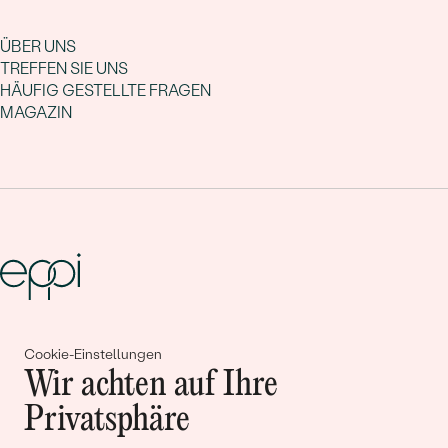
ÜBER UNS
TREFFEN SIE UNS
HÄUFIG GESTELLTE FRAGEN
MAGAZIN
Gemeinsam erschaffen wir
Cookie-Einstellungen
Geschichten von Schönheit und
Wir achten auf Ihre
Liebe
Privatsphäre