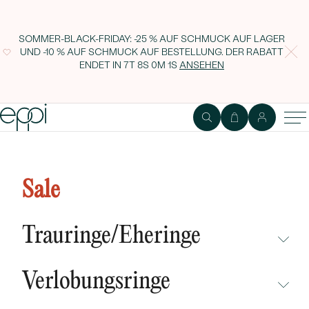
SOMMER-BLACK-FRIDAY: -25 % AUF SCHMUCK AUF LAGER
UND -10 % AUF SCHMUCK AUF BESTELLUNG. DER RABATT
ENDET IN
7T 8S 0M 0S
ANSEHEN
Silberner Ring mit einem Herzen
voller Lab Grown Diamanten
Sale
Ubline
Trauringe/Eheringe
NICHT ÜBERSEHEN
Verlobungsringe
NEUHEITEN
NICHT ÜBERSEHEN