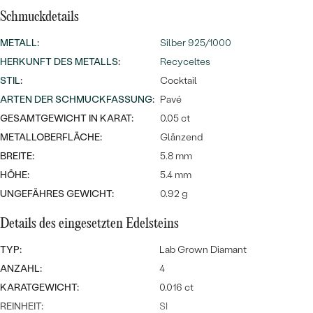
Meistverkaufte
NACH DER FARBE
Schmuckdetails
Meistverkaufte
Ohrrinnge
NACH DER FORM
METALL
:
Silber 925/1000
Ringe
HERKUNFT DES METALLS
:
Recyceltes
MASSGEFERTIGTER
Personalisierte
STIL
:
Cocktail
ARTEN DER SCHMUCKFASSUNG
:
Pavé
ANSEHEN
DIAMANTEN
Halsketten
GESAMTGEWICHT IN KARAT:
0.05 ct
ANSEHEN
METALLOBERFLÄCHE:
Glänzend
BREITE:
5.8 mm
HÖHE:
5.4 mm
ANSEHEN
Wave Kollektion
UNGEFÄHRES GEWICHT:
0.92 g
Details des eingesetzten Edelsteins
TYP:
Lab Grown Diamant
ANSEHEN
ANZAHL:
4
KARATGEWICHT:
0.016 ct
REINHEIT:
SI