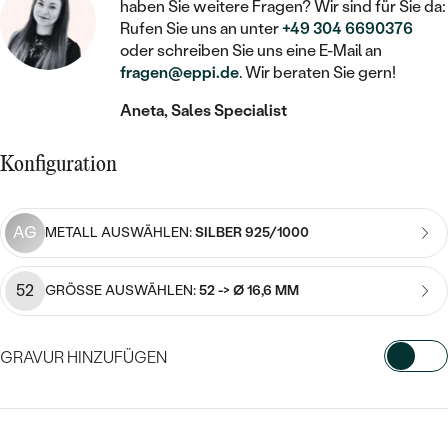
STATEMENT
MIT FÜLLUNG
haben Sie weitere Fragen? Wir sind für Sie da:
KINDER
LAB GROWN DIAMANTEN ZUM
Rufen Sie uns an unter
+49 304 6690376
MEDAILLON
SCHMUCK FÜR KINDER
SIEGELRINGE
oder schreiben Sie uns eine E-Mail an
EINFASSEN
IM SET
PIERCINGS
fragen@eppi.de
. Wir beraten Sie gern!
KETTEN
BROSCHEN
PERSONALISIERT
FARBIGE DIAMANTEN ZUM EINFASSEN
Aneta, Sales Specialist
NACH PREIS
HERZKETTEN
SCHMUCKZUBEHÖR
NACH STEIN
GÜNSTIG
NACH EDELSTEIN
Konfiguration
NACH EDELSTEIN
MIT DIAMANT
MIT TIEREN
NACH MATERIAL
MIT DIAMANT
MIT DIAMANT
LUXURIÖSE
MIT EDELSTEIN
AG
GOLD
METALL AUSWÄHLEN:
SILBER 925/1000
NACH EDELSTEIN
MIT EDELSTEIN
MIT LAB GROWN DIAMANT
PERLENOHRRINGE
MIT DIAMANT
SILBER
52
GRÖSSE AUSWÄHLEN:
52 -> Ø 16,6 MM
PERLENRINGE
MIT MOISSANIT
MIT EDELSTEIN
PLATIN
NACH PREIS
MIT FARBIGEN DIAMANTEN
GRAVUR HINZUFÜGEN
NACH PREIS
PREISWERTE
PERLENKETTEN
NACH STEIN
MIT SCHWARZEN DIAMANTEN
WÄHLEN SIE SCHRIFTART AUS
PREISWERTE
LUXURIÖSE
DIAMANTSCHMUCK
NACH PREIS