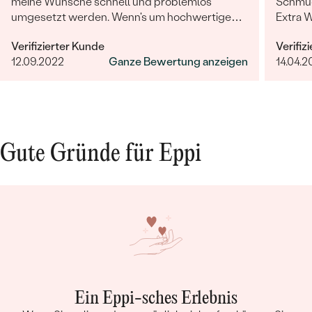
meine Wünsche schnell und problemlos
Schmuc
umgesetzt werden. Wenn's um hochwertigen,
Extra 
individuellen und nachhaltigen Schmuck geht,
erfüllt
Verifizierter Kunde
Verifiz
ist Eppi meine Empfehlung!
12.09.2022
Ganze Bewertung anzeigen
14.04.2
Gute Gründe für Eppi
Ein Eppi-sches Erlebnis