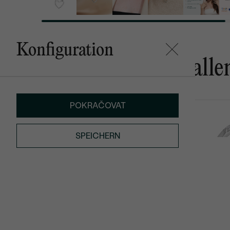
Konfiguration
Das könnte Ihnen gefalle
POKRAČOVAT
Johnna
Cason
von € 2 479
€ 139
SPEICHERN