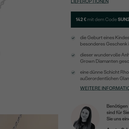
LIEFEROPTIONEN
142 €
mit dem Code
SUN
die Geburt eines Kinde
besonderes Geschenk i
dieser wundervolle Anhän
Grown Diamanten ges
eine dünne Schicht Rho
außerordentlichen Glan
WEITERE INFORMATI
Benötigen 
sind für Si
Sie uns ein