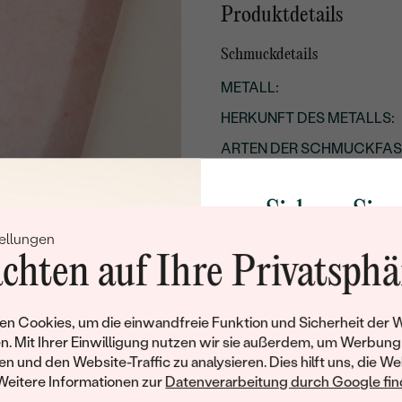
Produktdetails
Schmuckdetails
METALL
:
HERKUNFT DES METALLS
:
ARTEN DER SCHMUCKFA
GESAMTGEWICHT IN KARA
Sichern Sie 
RHODIUM:
ellungen
GESAMTES UNGEFÄHRES 
Rabatt auf Ih
chten auf Ihre Privatsphä
Schmucks
Details des eingesetzten Edels
TYP:
Werden Sie Teil unse
n Cookies, um die einwandfreie Funktion und Sicherheit der 
und entdecken Sie die W
n. Mit Ihrer Einwilligung nutzen wir sie außerdem, um Werbung
ANZAHL:
gefertigten Schmucks
en und den Website-Traffic zu analysieren. Dies hilft uns, die We
KARATGEWICHT:
Willkommensgeschen
Weitere Informationen zur
Datenverarbeitung durch Google find
Ihnen umgehend einen 