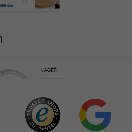
n
Bonato
AUF LAGER
€ 369