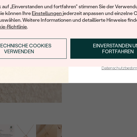
ABMESSUNGEN:
Ihren ersten Ein
k auf „Einverstanden und fortfahren" stimmen Sie der Verwendu
REINHEIT:
Sie können Ihre
Einstellungen
jederzeit anpassen und einzelne 
swählen. Weitere Informationen und detaillierte Hinweise finde
FARBE:
ie-Richtlinie
.
FORM:
HERKUNFT:
TECHNISCHE COOKIES
EINVERSTANDEN 
ANMELDEN & RABAT
VERWENDEN
FORTFAHREN
E-Mail-Adresse je bei uns i
Datenschutzbest