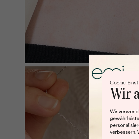
Cookie-Einst
Wir a
Wir verwende
gewährleiste
personalisier
verbessern. 