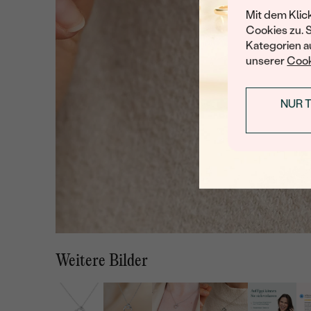
Mit dem Klic
Cookies zu. 
Kategorien au
unserer
Cook
NUR 
Weitere Bilder