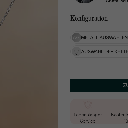
Aneta, Sal
Konfiguration
AG
METALL AUSWÄHLEN
AUSWAHL DER KETTE
Z
Lebenslanger
Kostenl
Service
Rü