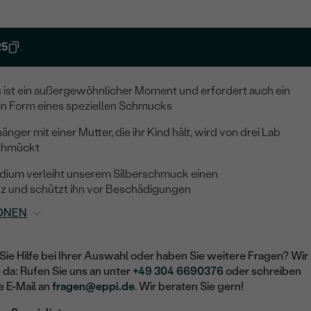
25
.
s ist ein außergewöhnlicher Moment und erfordert auch ein
n Form eines speziellen Schmucks
ger mit einer Mutter, die ihr Kind hält, wird von drei Lab
chmückt
dium verleiht unserem Silberschmuck einen
z und schützt ihn vor Beschädigungen
ONEN
Sie Hilfe bei Ihrer Auswahl oder haben Sie weitere Fragen? Wir
e da: Rufen Sie uns an unter
+49 304 6690376
oder schreiben
e E-Mail an
fragen@eppi.de
. Wir beraten Sie gern!