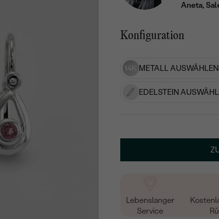
Aneta, Sal
Konfiguration
14K
METALL AUSWÄHLEN
EDELSTEIN AUSWÄHL
Z
Lebenslanger
Kostenl
Service
Rü