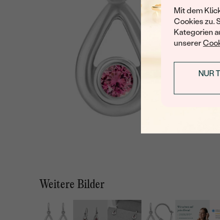
Mit dem Klic
Cookies zu. 
Kategorien au
unserer
Cook
NUR 
Weitere Bilder