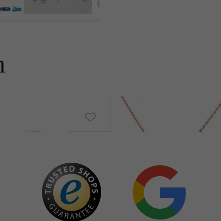
n
rinz
Der kleine Prinz
von € 389