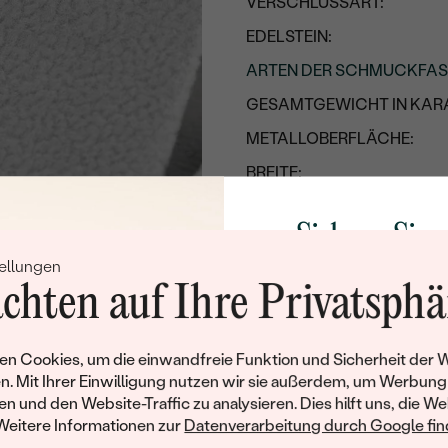
VERSCHLUSSART:
EDELSTEIN:
ARTEN DER SCHMUCKFA
GESAMTGEWICHT IN KARA
METALLOBERFLÄCHE:
BREITE:
HÖHE:
Sichern Sie 
UNGEFÄHRES GEWICHT:
ellungen
Rabatt auf Ih
Details des eingesetzten Edels
chten auf Ihre Privatsphä
Schmucks
TYP:
Werden Sie Teil unse
ANZAHL:
n Cookies, um die einwandfreie Funktion und Sicherheit der 
und entdecken Sie die W
n. Mit Ihrer Einwilligung nutzen wir sie außerdem, um Werbung
KARATGEWICHT:
gefertigten Schmucks
en und den Website-Traffic zu analysieren. Dies hilft uns, die We
Willkommensgeschen
ABMESSUNGEN:
Weitere Informationen zur
Datenverarbeitung durch Google find
Ihnen umgehend einen 