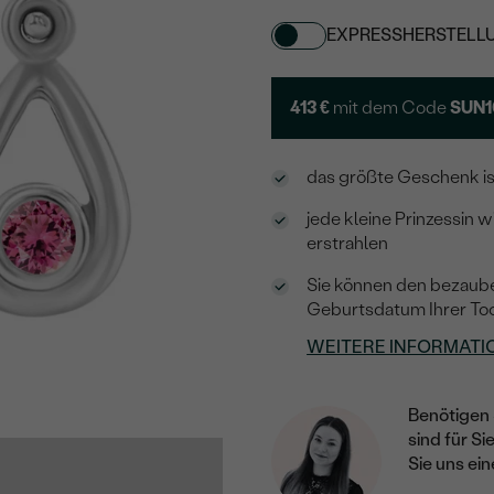
EXPRESSHERSTELL
413 €
mit dem Code
SUN1
das größte Geschenk ist
jede kleine Prinzessin 
erstrahlen
Sie können den bezaub
Geburtsdatum Ihrer To
WEITERE INFORMATI
Benötigen 
sind für Si
Sie uns ein