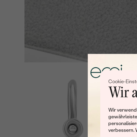
Cookie-Einst
Wir a
Wir verwende
gewährleiste
personalisier
verbessern. 