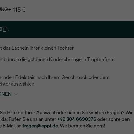
+ 115 €
UNG
0
.
 das Lächeln Ihrer kleinen Tochter
wird durch die goldenen Kinderohrringe in Tropfenform
ernden Edelstein nach Ihrem Geschmack oder dem
chter auswählen
ONEN
Sie Hilfe bei Ihrer Auswahl oder haben Sie weitere Fragen? Wir
e da: Rufen Sie uns an unter
+49 304 6690376
oder schreiben
e E-Mail an
fragen@eppi.de
. Wir beraten Sie gern!