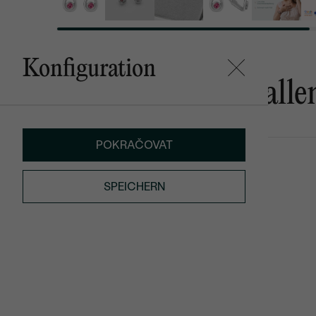
Konfiguration
Das könnte Ihnen gefalle
POKRAČOVAT
Casay
Der Kleine P
von € 146
€ 119
SPEICHERN