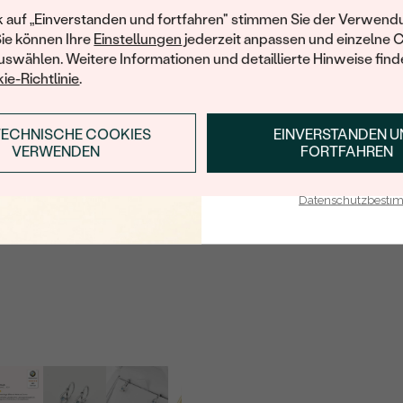
REINHEIT:
Ihren ersten Ein
k auf „Einverstanden und fortfahren" stimmen Sie der Verwendu
FORM:
Sie können Ihre
Einstellungen
jederzeit anpassen und einzelne 
swählen. Weitere Informationen und detaillierte Hinweise finde
ie-Richtlinie
.
TECHNISCHE COOKIES
EINVERSTANDEN 
ANMELDEN & RABAT
VERWENDEN
FORTFAHREN
E-Mail-Adresse je bei uns i
Datenschutzbest