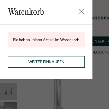
Warenkorb
SOMMER-BLACK-FRIDAY: -25 % AUF SCHMUCK
Sie haben keinen Artikel im Warenkorb
ÜBER UNS
MAGAZIN
SCHMUCK NACH MASS
KONTAKT 
SALE
TRAURINGE/EHERINGE
VERLOBUN
OHRRINGE
KINDEROHRRINGE
WEITER EINKAUFEN