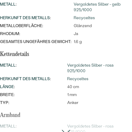
Meistverkaufte
NACH DER FARBE
METALL
:
Vergoldetes Silber - gelb
Meistverkaufte
925/1000
Ohrrinnge
NACH DER FORM
HERKUNFT DES METALLS
:
Recyceltes
Ringe
METALLOBERFLÄCHE:
Glänzend
MASSGEFERTIGTER
Personalisierte
RHODIUM:
Ja
GESAMTES UNGEFÄHRES GEWICHT:
1.6 g
ANSEHEN
DIAMANTEN
Halsketten
Kettendetails
ANSEHEN
METALL
:
Vergoldetes Silber - rosa
925/1000
ANSEHEN
HERKUNFT DES METALLS
:
Recyceltes
Wave Kollektion
LÄNGE
:
40 cm
BREITE:
1 mm
TYP:
Anker
ANSEHEN
Armband
METALL
:
Vergoldetes Silber - rosa
925/1000