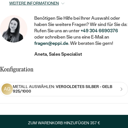
STATEMENT
MIT FÜLLUNG
KINDER
WEITERE INFORMATIONEN
LAB GROWN DIAMANTEN ZUM
MEDAILLON
SCHMUCK FÜR KINDER
SIEGELRINGE
EINFASSEN
IM SET
PIERCINGS
Benötigen Sie Hilfe bei Ihrer Auswahl oder
KETTEN
BROSCHEN
haben Sie weitere Fragen? Wir sind für Sie da:
PERSONALISIERT
FARBIGE DIAMANTEN ZUM EINFASSEN
Rufen Sie uns an unter
+49 304 6690376
NACH PREIS
HERZKETTEN
SCHMUCKZUBEHÖR
NACH STEIN
oder schreiben Sie uns eine E-Mail an
fragen@eppi.de
. Wir beraten Sie gern!
GÜNSTIG
NACH EDELSTEIN
NACH EDELSTEIN
MIT DIAMANT
MIT TIEREN
Aneta, Sales Specialist
NACH MATERIAL
MIT DIAMANT
MIT DIAMANT
LUXURIÖSE
MIT EDELSTEIN
GOLD
NACH EDELSTEIN
Konfiguration
MIT EDELSTEIN
MIT LAB GROWN DIAMANT
PERLENOHRRINGE
MIT DIAMANT
SILBER
PERLENRINGE
MIT MOISSANIT
METALL AUSWÄHLEN:
VERGOLDETES SILBER - GELB
AG
925/1000
MIT EDELSTEIN
PLATIN
NACH PREIS
MIT FARBIGEN DIAMANTEN
NACH PREIS
PREISWERTE
PERLENKETTEN
NACH STEIN
MIT SCHWARZEN DIAMANTEN
PREISWERTE
LUXURIÖSE
ZUM WARENKORB HINZUFÜGEN
357 €
DIAMANTSCHMUCK
NACH PREIS