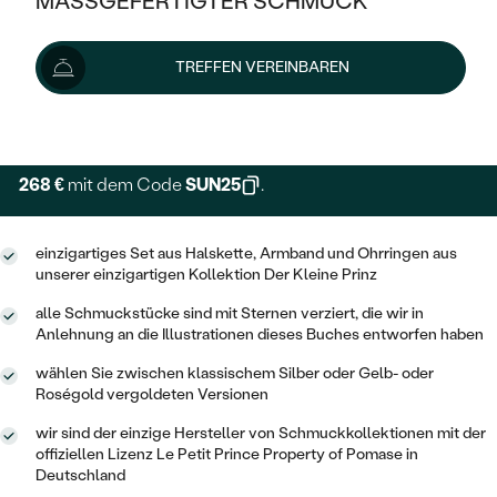
MASSGEFERTIGTER SCHMUCK
357 €
SILBER
MIT MEHREREN DIAMANTEN
NACH STYL
GOLD
AUSVERKAUF
AUSVERKAUF
Schmuck ist auf Lager. Wir liefern ihn innerhalb von 24
TREFFEN VEREINBAREN
PLATIN
KLASSISCH
HALO
Stunden.
SILBER
WENN SCHMUCK HILFT
Lieferoptionen
NACH MATERIAL
MINIMALISTISCHE
DREI STEINE
PLATIN
NACH STYL
GOLD
NACH TYP
MEMOIRE
268 €
mit dem Code
SUN25
.
OHRSTECKER
VINTAGE
OHRRINGE
SILBER
NACH STYL
V-FORM
CREOLEN
IM SET
einzigartiges Set aus Halskette, Armband und Ohrringen aus
SOLITÄR
RINGE
PLATIN
unserer einzigartigen Kollektion Der Kleine Prinz
VINTAGE
MINIMALISTISCHE
AUSSERGEWÖHNLICH
alle Schmuckstücke sind mit Sternen verziert, die wir in
ZUR GEBURT EINES KINDES
ANHÄNGER / KETTEN
Anlehnung an die Illustrationen dieses Buches entworfen haben
AUSSERGEWÖHNLICHE
NACH STYL
OHRHÄNGER
PERSONALISIERT
ARMBÄNDER
GESTALTE EINEN RING
wählen Sie zwischen klassischem Silber oder Gelb- oder
MEMOIRE
Roségold vergoldeten Versionen
GEHÄMMERTE
SOLITÄR
WÄHLE EINEN RING
MIT STERNZEICHEN
SCHMUCKSET
wir sind der einzige Hersteller von Schmuckkollektionen mit der
MINIMALISTISCHE
VON HAND GRAVIERTE
offiziellen Lizenz Le Petit Prince Property of Pomase in
HERZ
DIAMANTEN ZUM EINFASSEN
MINIMALISTISCH
Deutschland
HERRENSCHMUCK