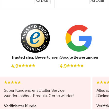
METALLOBERFLÄCHE:
Glänzend
AUF LAGER
AUF LAGER
RHODIUM:
Ja
BREITE:
6.5 mm
HÖHE:
6 mm
UNGEFÄHRES GEWICHT:
0.8 g
Trusted shop Bewertungen
Google Bewertungen
4.9
4.9
Super Kundendienst, toller Service,
Alles s
wunderschönes Produkt. Gerne wieder!
Rücksen
Verifizierter Kunde
Verifiz