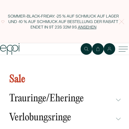
SOMMER-BLACK-FRIDAY: -25 % AUF SCHMUCK AUF LAGER
UND -10 % AUF SCHMUCK AUF BESTELLUNG. DER RABATT
ENDET IN
9T 23S 32M 9S
ANSEHEN
Silbernes Schmuckset mit Sternen
Der kleine Prinz
Sale
Trauringe/Eheringe
NICHT ÜBERSEHEN
Verlobungsringe
NEUHEITEN
NICHT ÜBERSEHEN