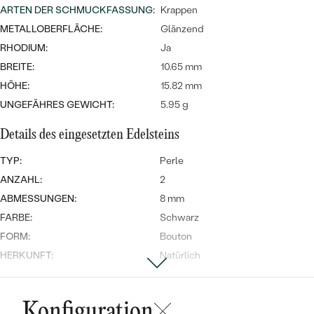
Meistverkaufte
NACH DER FARBE
ARTEN DER SCHMUCKFASSUNG
:
Krappen
Meistverkaufte
METALLOBERFLÄCHE:
Glänzend
Ohrrinnge
NACH DER FORM
RHODIUM:
Ja
Ringe
BREITE:
10.65 mm
MASSGEFERTIGTER
Personalisierte
HÖHE:
15.82 mm
ANSEHEN
UNGEFÄHRES GEWICHT:
5.95 g
DIAMANTEN
Halsketten
ANSEHEN
Details des eingesetzten Edelsteins
TYP:
Perle
ANZAHL:
2
ANSEHEN
Wave Kollektion
ABMESSUNGEN:
8 mm
FARBE:
Schwarz
FORM:
Bouton
HERKUNFT:
Natürlich
ANSEHEN
Nebensteine
Konfiguration
TYP:
Kubischer Zirkonia