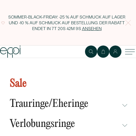
SOMMER-BLACK-FRIDAY: -25 % AUF SCHMUCK AUF LAGER
UND -10 % AUF SCHMUCK AUF BESTELLUNG. DER RABATT
ENDET IN
7T 20S 42M 8S
ANSEHEN
Silberne Ohrringe mit schwarzen
Perlen und Zirkonia Zona
Sale
Trauringe/Eheringe
NICHT ÜBERSEHEN
Verlobungsringe
NEUHEITEN
NICHT ÜBERSEHEN