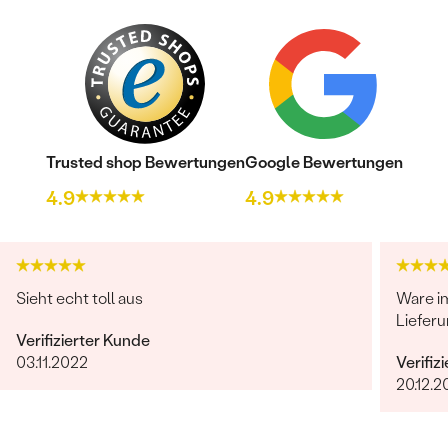
Trusted shop Bewertungen
Google Bewertungen
4.9
4.9
Sieht echt toll aus
Ware i
Lieferu
Verifizierter Kunde
03.11.2022
Verifiz
20.12.2