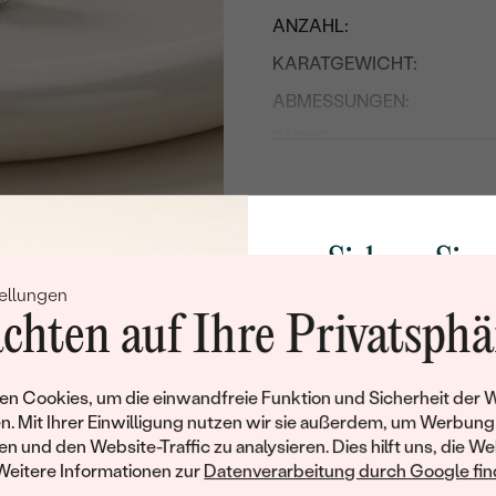
ANZAHL:
KARATGEWICHT:
ABMESSUNGEN:
FARBE:
FORM:
HERKUNFT:
Sichern Sie 
Nebensteine
ellungen
Rabatt auf Ih
chten auf Ihre Privatsphä
Schmucks
Werden Sie Teil unse
n Cookies, um die einwandfreie Funktion und Sicherheit der 
und entdecken Sie die W
n. Mit Ihrer Einwilligung nutzen wir sie außerdem, um Werbung
gefertigten Schmucks
en und den Website-Traffic zu analysieren. Dies hilft uns, die We
Willkommensgeschen
Weitere Informationen zur
Datenverarbeitung durch Google find
Ihnen umgehend einen 