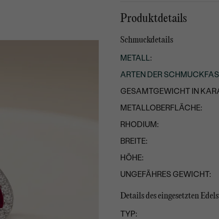
Produktdetails
Schmuckdetails
METALL
:
ARTEN DER SCHMUCKFA
GESAMTGEWICHT IN KARA
METALLOBERFLÄCHE:
RHODIUM:
BREITE:
HÖHE:
UNGEFÄHRES GEWICHT:
Details des eingesetzten Edels
TYP: