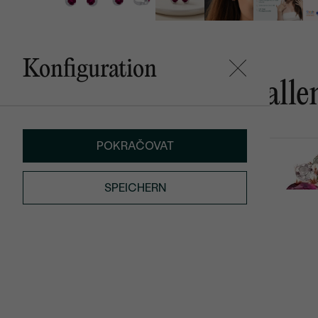
Konfiguration
Das könnte Ihnen gefalle
POKRAČOVAT
Ella
Bluma
AUF LAGER
€ 249
von € 819
SPEICHERN