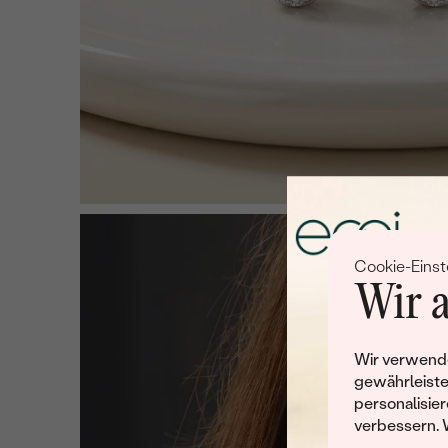
Cookie-Einst
Wir a
Wir verwende
gewährleiste
personalisier
verbessern. 