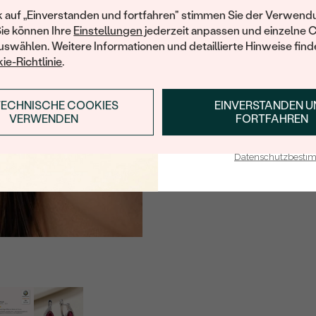
Ihren ersten Ein
k auf „Einverstanden und fortfahren" stimmen Sie der Verwendu
Sie können Ihre
Einstellungen
jederzeit anpassen und einzelne 
swählen. Weitere Informationen und detaillierte Hinweise finde
ie-Richtlinie
.
TECHNISCHE COOKIES
EINVERSTANDEN 
ANMELDEN & RABAT
VERWENDEN
FORTFAHREN
E-Mail-Adresse je bei uns i
Datenschutzbest