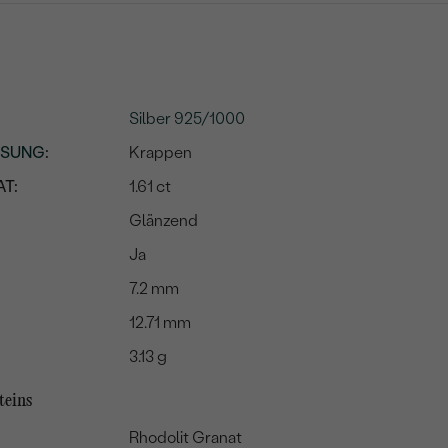
Silber 925/1000
SSUNG
:
Krappen
T:
1.61 ct
Glänzend
Ja
7.2 mm
12.71 mm
3.13 g
teins
Rhodolit Granat