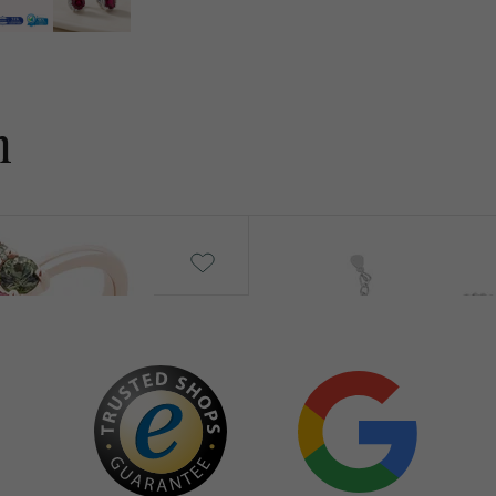
n
Der Kleine Prinz
€ 129