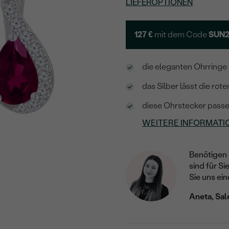
LIEFEROPTIONEN
127 €
mit dem Code
SUN
die eleganten Ohrringe 
das Silber lässt die ro
diese Ohrstecker passe
WEITERE INFORMATI
Benötigen 
sind für Si
Sie uns ein
Aneta, Sal