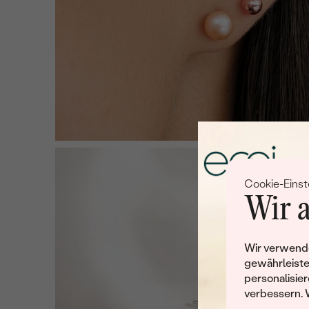
Cookie-Einst
Wir a
Wir verwende
gewährleiste
personalisier
verbessern. 