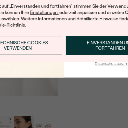
Ihren ersten Ein
k auf „Einverstanden und fortfahren" stimmen Sie der Verwendu
Sie können Ihre
Einstellungen
jederzeit anpassen und einzelne 
swählen. Weitere Informationen und detaillierte Hinweise finde
ie-Richtlinie
.
TECHNISCHE COOKIES
EINVERSTANDEN 
ANMELDEN & RABAT
VERWENDEN
FORTFAHREN
E-Mail-Adresse je bei uns i
Datenschutzbest