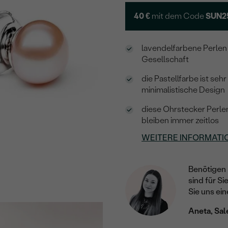
40 €
mit dem Code
SUN2
lavendelfarbene Perlen 
Gesellschaft
die Pastellfarbe ist se
minimalistische Design
diese Ohrstecker Perlen
bleiben immer zeitlos
WEITERE INFORMATI
Benötigen 
sind für Si
Sie uns ein
Aneta, Sal