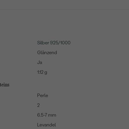
Silber 925/1000
Glänzend
Ja
1.12 g
teins
Perle
2
6.5-7 mm
Levandel