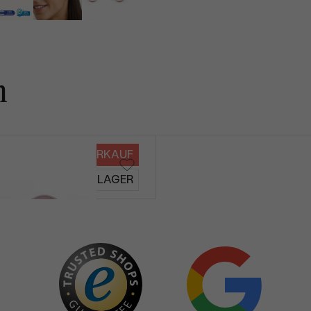
n
VERKAUF
Alma
AUF LAGER
€ 189
€ 181