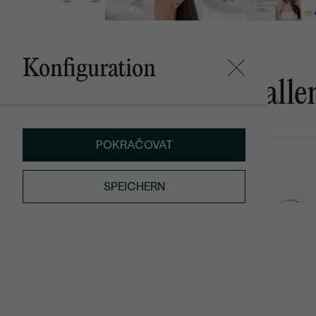
Konfiguration
Das könnte Ihnen gefalle
POKRAČOVAT
Njeri
Suzume
AUF LAGER
SPEICHERN
€ 109
€ 79
€ 71