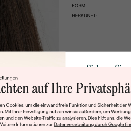
FORM:
HERKUNFT:
Sichern Sie 
ellungen
Rabatt auf Ih
chten auf Ihre Privatsphä
Schmucks
Werden Sie Teil unse
n Cookies, um die einwandfreie Funktion und Sicherheit der 
und entdecken Sie die W
n. Mit Ihrer Einwilligung nutzen wir sie außerdem, um Werbung
gefertigten Schmucks
en und den Website-Traffic zu analysieren. Dies hilft uns, die We
Willkommensgeschen
Weitere Informationen zur
Datenverarbeitung durch Google find
Ihnen umgehend einen 