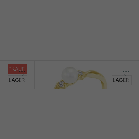
VERKAUF
Azana
AUF LAGER
AUF LAGER
€ 219