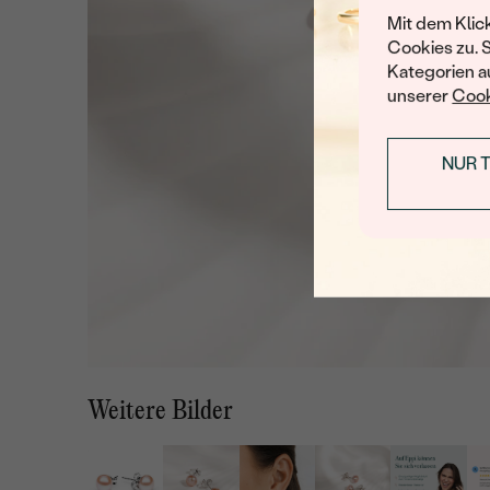
Mit dem Klic
Cookies zu. 
Kategorien au
unserer
Cook
NUR 
Weitere Bilder