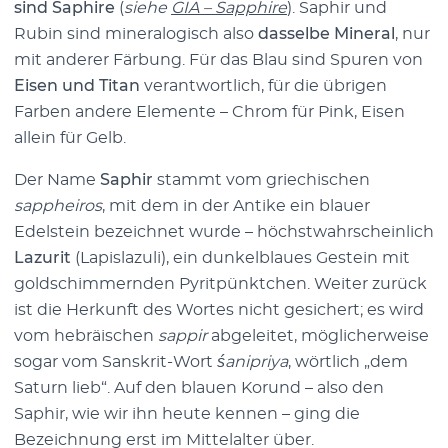
sind Saphire
(
siehe
GIA – Sapphire
). Saphir und
Rubin sind mineralogisch also
dasselbe Mineral
, nur
mit anderer Färbung. Für das Blau sind Spuren von
Eisen und Titan
verantwortlich, für die übrigen
Farben andere Elemente – Chrom für Pink, Eisen
allein für Gelb.
Der Name
Saphir
stammt vom griechischen
sappheiros
, mit dem in der Antike ein blauer
Edelstein bezeichnet wurde – höchstwahrscheinlich
Lazurit
(Lapislazuli), ein dunkelblaues Gestein mit
goldschimmernden Pyritpünktchen. Weiter zurück
ist die Herkunft des Wortes nicht gesichert; es wird
vom hebräischen
sappir
abgeleitet, möglicherweise
sogar vom Sanskrit-Wort
śanipriya
, wörtlich „dem
Saturn lieb“. Auf den blauen Korund – also den
Saphir, wie wir ihn heute kennen – ging die
Bezeichnung erst im Mittelalter über.