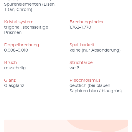
2
3
Spurenelementen (Eisen,
Titan, Chrom)
Kristallsystem
Brechungsindex
trigonal, sechsseitige
1,762–1,770
Prismen
Doppelbrechung
Spaltbarkeit
0,008–0,010
keine (nur Absonderung)
Bruch
Strichfarbe
muschelig
weiß
Glanz
Pleochroismus
Glasglanz
deutlich (bei blauen
Saphiren blau / blaugrün)