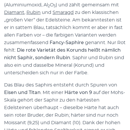
(Aluminiumoxid, Al
O
) und zählt gemeinsam mit
2
3
Diamant
,
Rubin
und
Smaragd
zu den klassischen
„großen Vier“ der Edelsteine. Am bekanntesten ist
er in sattem Blau, tatsächlich kommt er aber in fast
allen Farben vor – die farbigen Varianten werden
zusammenfassend
Fancy-Saphire
genannt. Nur Rot
fehlt:
Die rote Varietät des Korunds heißt nämlich
nicht Saphir, sondern Rubin
. Saphir und Rubin sind
also ein und dasselbe Mineral (Korund) und
unterscheiden sich nur in der Farbe.
Das Blau des Saphirs entsteht durch Spuren von
Eisen und Titan
. Mit einer
Härte von 9
auf der Mohs-
Skala gehört der Saphir zu den härtesten
Edelsteinen überhaupt – dieselbe Härte hat auch
sein roter Bruder, der Rubin; härter sind nur noch
Moissanit (9,25) und Diamant (10). Dank der hohen