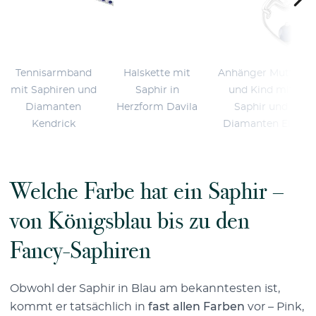
Tennisarmband
Halskette mit
Anhänger Mutter
mit Saphiren und
Saphir in
und Kind mit
Diamanten
Herzform Davila
Saphir und
Kendrick
Diamanten Ella
Welche Farbe hat ein Saphir –
von Königsblau bis zu den
Fancy-Saphiren
Obwohl der Saphir in Blau am bekanntesten ist,
kommt er tatsächlich in
fast allen Farben
vor – Pink,