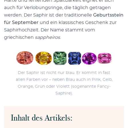
Härte und fehlenden Spaltbarkeit eignet er sich
auch für Verlobungsringe, die täglich getragen
werden. Der Saphir ist der traditionelle
Geburtsstein
für September
und ein klassisches Geschenk zur
Saphirhochzeit. Der Name stammt vom
griechischen
sappheiros
.
Der Saphir ist nicht nur blau. Er kommt in fast
allen Farben vor – neben Blau auch in Pink, Gelb,
Orange, Grün oder Violett (sogenannte Fancy-
Saphire).
Inhalt des Artikels: