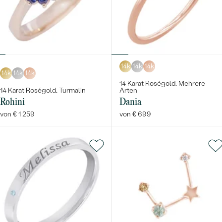
14k
14k
14k
14k
14k
14k
14 Karat Roségold, Mehrere
14 Karat Roségold, Turmalin
Arten
Rohini
Dania
von € 1 259
von € 699