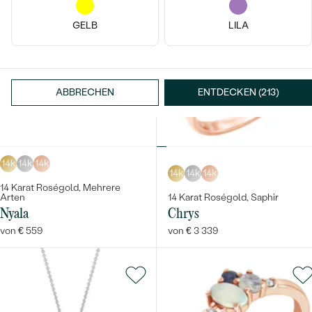
GELB
LILA
ABBRECHEN
ENTDECKEN (213)
14k
14k
14k
14k
14k
14k
14 Karat Roségold, Mehrere
Arten
14 Karat Roségold, Saphir
Nyala
Chrys
von € 559
von € 3 339