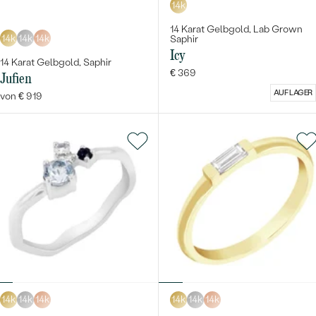
14k
14 Karat Gelbgold, Lab Grown
14k
14k
14k
Saphir
Icy
14 Karat Gelbgold, Saphir
€ 369
Jufien
AUF LAGER
von € 919
14k
14k
14k
14k
14k
14k