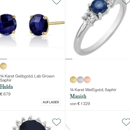
14k
14 Karat Gelbgold, Lab Grown
14k
14k
14k
Saphir
Hulda
14 Karat Weißgold, Saphir
€ 679
Manish
AUF LAGER
von € 1 329