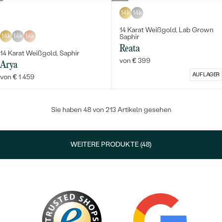
14k
14k
14 Karat Weißgold, Lab Grown
14k
14k
14k
Saphir
Reata
14 Karat Weißgold, Saphir
von € 399
Arya
AUF LAGER
von € 1 459
Sie haben 48 von 213 Artikeln gesehen
WEITERE PRODUKTE (48)