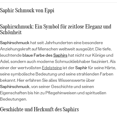
ausges
war ebe
Saphir Schmuck von Eppi
es auc
über de
Enderge
Saphirschmuck: Ein Symbol für zeitlose Eleganz und
aus als
Schönheit
auch se
Shop, 
Saphirschmuck
hat seit Jahrhunderten eine besondere
weiter
Anziehungskraft auf Menschen weltweit ausgeübt. Die tiefe,
leuchtende
blaue Farbe des
Saphirs
hat nicht nur Könige und
Adel, sondern auch moderne Schmuckliebhaber fasziniert. Als
einer der wertvollsten
Edelsteine
ist der
Saphir
für seine Härte,
seine symbolische Bedeutung und seine strahlenden Farben
bekannt. Hier erfahren Sie alles Wissenswerte über
Saphirschmuck
, von seiner Geschichte und seinen
Eigenschaften bis hin zu Pflegehinweisen und spirituellen
Bedeutungen.
Geschichte und Herkunft des Saphirs