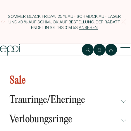
SOMMER-BLACK-FRIDAY: -25 % AUF SCHMUCK AUF LAGER
UND -10 % AUF SCHMUCK AUF BESTELLUNG. DER RABATT
ENDET IN
10T 19S 31M 4S
ANSEHEN
Sale
Trauringe/Eheringe
NICHT ÜBERSEHEN
Verlobungsringe
NEUHEITEN
NICHT ÜBERSEHEN