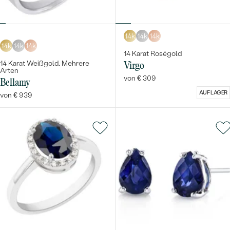
14k
14k
14k
14k
14k
14k
14 Karat Roségold
14 Karat Weißgold, Mehrere
Virgo
Arten
von € 309
Bellamy
AUF LAGER
von € 939