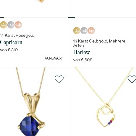
14k
14k
14k
14k
14k
14k
14 Karat Roségold
14 Karat Gelbgold, Mehrere
Capricorn
Arten
von € 319
Harlow
AUF LAGER
von € 699