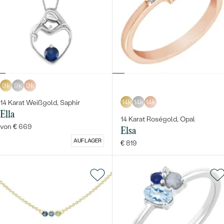
9k
9k
9k
14k
14k
14k
14 Karat Weißgold, Saphir
Ella
14 Karat Roségold, Opal
von € 669
Elsa
AUF LAGER
€ 819