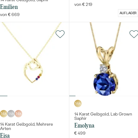
von € 219
Emilien
AUF LAGER
von € 669
14k
14k
14k
14k
14 Karat Gelbgold, Lab Grown
Saphir
14 Karat Gelbgold, Mehrere
Emolyna
Arten
€ 499
Eisa