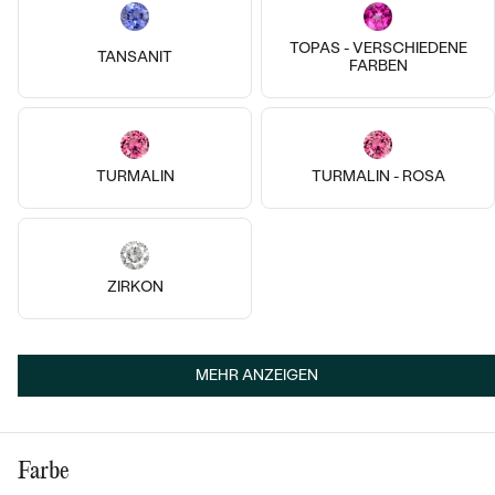
14k
14k
14k
14 Karat Roségold, Saphir
Elaine
14 Karat Gelbgold, Saphir
TOPAS - VERSCHIEDENE
TANSANIT
€ 259
FARBEN
Stier
AUF LAGER
von € 619
TURMALIN
TURMALIN - ROSA
ZIRKON
MEHR ANZEIGEN
14k
14k
14k
9k
9k
9k
14 Karat Weißgold, Lab Grown
14 Karat Weißgold, Saphir
Saphir
Farbe