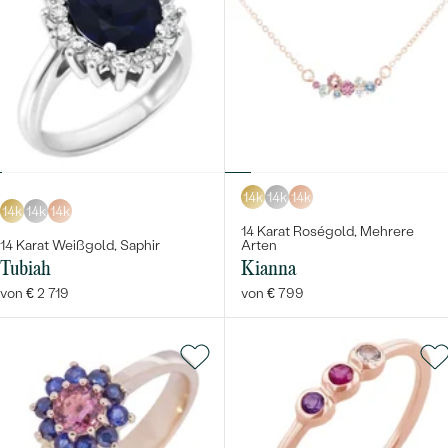
14k
14k
14k
14k
14k
14k
14 Karat Roségold, Mehrere
14 Karat Weißgold, Saphir
Arten
Tubiah
Kianna
von € 2 719
von € 799