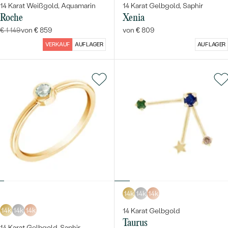
14 Karat Weißgold, Aquamarin
14 Karat Gelbgold, Saphir
Roche
Xenia
€ 1 149
von € 859
von € 809
VERKAUF
AUF LAGER
AUF LAGER
14k
14k
14k
14k
14k
14k
14 Karat Gelbgold
Taurus
14 Karat Gelbgold, Saphir