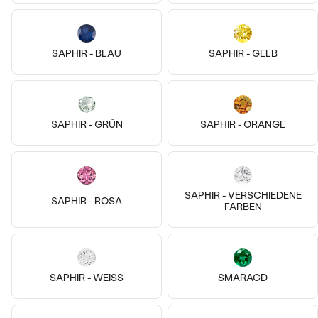
14k
14k
14k
14k
14k
14k
14 Karat Gelbgold, Diamant
14 Karat Roségold, Mehrere
Aries
SAPHIR - BLAU
SAPHIR - GELB
Arten
von € 259
Joe
AUF LAGER
von € 409
SAPHIR - GRÜN
SAPHIR - ORANGE
SAPHIR - VERSCHIEDENE
SAPHIR - ROSA
FARBEN
SAPHIR - WEISS
SMARAGD
14k
14k
14k