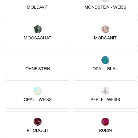
MOLDAVIT
MONDSTEIN - WEISS
Silber, Saphir
Vergoldetes Silber - gelb, Ohne
Ella
MOOSACHAT
MORGANIT
Stein
von € 279
Joe
Bestseller
AUF LAGER
€ 289
OHNE STEIN
OPAL - BLAU
ANSEHEN
OPAL - WEISS
PERLE - WEISS
RHODOLIT
RUBIN