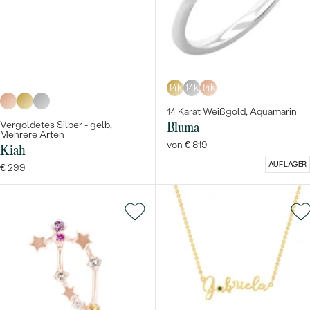
14k
14k
14k
14 Karat Weißgold, Aquamarin
Vergoldetes Silber - gelb,
Bluma
Mehrere Arten
von € 819
Kiah
AUF LAGER
€ 299