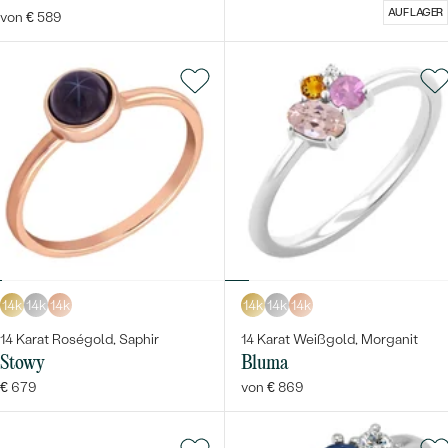
AUF LAGER
von € 589
14k
14k
14k
14k
14k
14k
14 Karat Roségold, Saphir
14 Karat Weißgold, Morganit
Stowy
Bluma
€ 679
von € 869