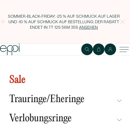
SOMMER-BLACK-FRIDAY: -25 % AUF SCHMUCK AUF LAGER
UND -10 % AUF SCHMUCK AUF BESTELLUNG. DER RABATT
ENDET IN
7T 12S 56M 34S
ANSEHEN
Goldring mit blauem Saphir und
Diamanten Jufien
Sale
Trauringe/Eheringe
NICHT ÜBERSEHEN
Verlobungsringe
NEUHEITEN
NICHT ÜBERSEHEN