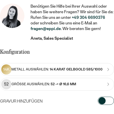
STATEMENT
MIT FÜLLUNG
KINDER
LAB GROWN DIAMANTEN ZUM
Benötigen Sie Hilfe bei Ihrer Auswahl oder
MEDAILLON
SCHMUCK FÜR KINDER
haben Sie weitere Fragen? Wir sind für Sie da:
SIEGELRINGE
EINFASSEN
IM SET
PIERCINGS
Rufen Sie uns an unter
+49 304 6690376
KETTEN
BROSCHEN
oder schreiben Sie uns eine E-Mail an
PERSONALISIERT
FARBIGE DIAMANTEN ZUM EINFASSEN
fragen@eppi.de
. Wir beraten Sie gern!
NACH PREIS
HERZKETTEN
SCHMUCKZUBEHÖR
NACH STEIN
Aneta, Sales Specialist
GÜNSTIG
NACH EDELSTEIN
NACH EDELSTEIN
MIT DIAMANT
MIT TIEREN
NACH MATERIAL
MIT DIAMANT
Konfiguration
MIT DIAMANT
LUXURIÖSE
MIT EDELSTEIN
GOLD
NACH EDELSTEIN
MIT EDELSTEIN
MIT LAB GROWN DIAMANT
PERLENOHRRINGE
14K
METALL AUSWÄHLEN:
14 KARAT GELBGOLD 585/1000
MIT DIAMANT
SILBER
PERLENRINGE
MIT MOISSANIT
MIT EDELSTEIN
PLATIN
NACH PREIS
52
GRÖSSE AUSWÄHLEN:
52 -> Ø 16,6 MM
MIT FARBIGEN DIAMANTEN
NACH PREIS
PREISWERTE
PERLENKETTEN
NACH STEIN
GRAVUR HINZUFÜGEN
MIT SCHWARZEN DIAMANTEN
PREISWERTE
LUXURIÖSE
DIAMANTSCHMUCK
WÄHLEN SIE SCHRIFTART AUS
NACH PREIS