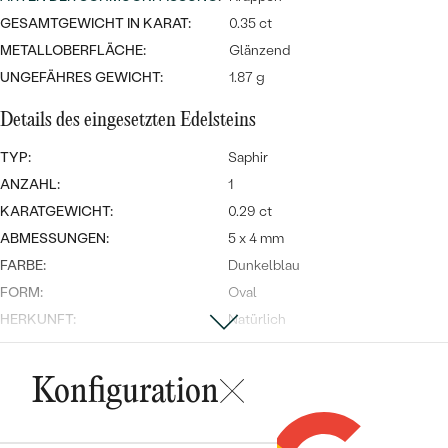
Meistverkaufte
NACH DER FARBE
GESAMTGEWICHT IN KARAT:
0.35 ct
Meistverkaufte
Ohrrinnge
METALLOBERFLÄCHE:
Glänzend
NACH DER FORM
UNGEFÄHRES GEWICHT:
1.87 g
Ringe
MASSGEFERTIGTER
Personalisierte
Details des eingesetzten Edelsteins
ANSEHEN
DIAMANTEN
TYP:
Saphir
Halsketten
ANSEHEN
ANZAHL:
1
KARATGEWICHT:
0.29 ct
ABMESSUNGEN:
5 x 4 mm
ANSEHEN
FARBE:
Dunkelblau
Wave Kollektion
FORM:
Oval
HERKUNFT:
Natürlich
Nebensteine
ANSEHEN
Konfiguration
TYP:
Diamant
ANZAHL:
6