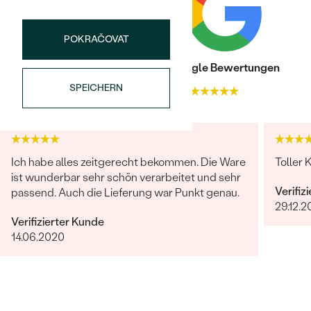
KARATGEWICHT:
0.06 ct
ABMESSUNGEN:
1.3 mm (0.01 ct)
POKRAČOVAT
FORM:
Rund
REINHEIT:
SI3
Trusted shop Bewertungen
Google Bewertungen
FARBE:
G-H
SPEICHERN
4.9
4.9
HERKUNFT:
Natürlich
Bestseller
Ich habe alles zeitgerecht bekommen. Die Ware
Toller 
ist wunderbar sehr schön verarbeitet und sehr
Verifiz
passend. Auch die Lieferung war Punkt genau.
ANSEHEN
29.12.2
Verifizierter Kunde
14.06.2020