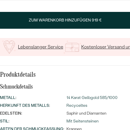
MIT SALT AND PEPPER DIAMANTEN
LUXURIÖSE
PREISWERTE
EDELSTEINSCHMUCK
Meistverkaufte
MIT EDELSTEIN
Geben Sie Initialen/Text ein
ZUM WARENKORB HINZUFÜGEN
919 €
LUXURIÖSE
SCHMUCK MIT LAB GROWN
15
/ 15 ZEICHEN
Eheringe
DIAMANTEN
NACH MATERIAL
GOLD
PERLENSCHMUCK
Lebenslanger Service
Kostenloser Versand 
ANSCHAUEN
PLATIN
NACH STYL
SILBER
Produktdetails
PERSONALISIERT
Schmuckdetails
SYMBOLISCH
METALL
:
14 Karat Gelbgold 585/1000
MINIMALISTISCH
HERKUNFT DES METALLS
:
Recyceltes
EDELSTEIN:
Saphir und Diamanten
NACH ANLASS
STIL
:
Mit Seitensteinen
ARTEN DER SCHMUCKFASSUNG
:
Krappen