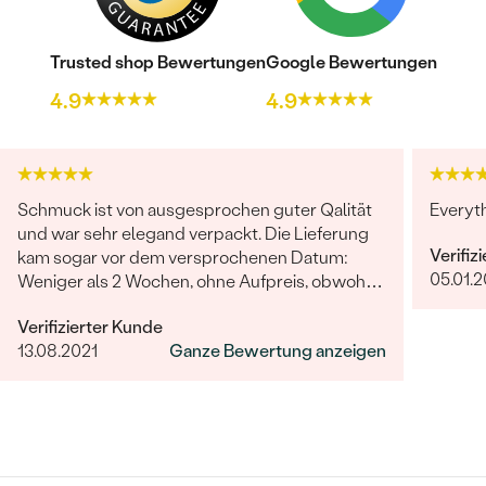
Trusted shop Bewertungen
Google Bewertungen
4.9
4.9
Schmuck ist von ausgesprochen guter Qalität
Everyt
und war sehr elegand verpackt. Die Lieferung
Verifiz
kam sogar vor dem versprochenen Datum:
05.01.
Weniger als 2 Wochen, ohne Aufpreis, obwohl
2-4 Wochen angegeben waren. Bestellung und
Verifizierter Kunde
Lieferung wurde uns telefonisch vom
13.08.2021
Ganze Bewertung anzeigen
sympathischen Kundenservice bestätigt. Wir
werden in Zukunft wieder bestellen. Vielen
Dank!