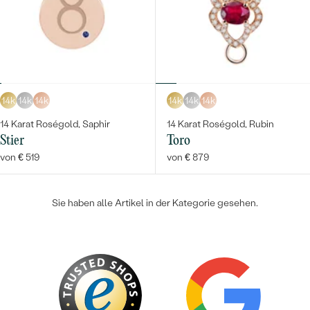
14k
14k
14k
14k
14k
14k
Bestseller
14 Karat Roségold, Saphir
14 Karat Roségold, Rubin
Stier
Toro
von € 519
von € 879
ANSEHEN
Sie haben alle Artikel in der Kategorie gesehen.