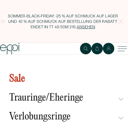
SOMMER-BLACK-FRIDAY: -25 % AUF SCHMUCK AUF LAGER
UND -10 % AUF SCHMUCK AUF BESTELLUNG. DER RABATT
ENDET IN
7T 4S 50M 21S
ANSEHEN
Sale
Trauringe/Eheringe
NICHT ÜBERSEHEN
Verlobungsringe
NEUHEITEN
NICHT ÜBERSEHEN